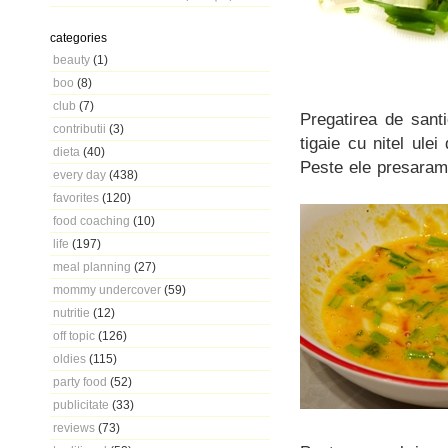
categories
beauty
(1)
boo
(8)
club
(7)
Pregatirea de santie
contributii
(3)
tigaie cu nitel ule
dieta
(40)
Peste ele presaram 
every day
(438)
favorites
(120)
food coaching
(10)
life
(197)
meal planning
(27)
mommy undercover
(59)
nutritie
(12)
off topic
(126)
oldies
(115)
party food
(52)
publicitate
(33)
reviews
(73)