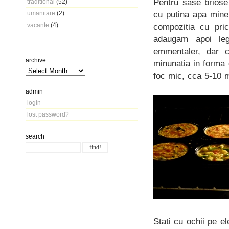
Pentru sase briose
traditional
(52)
cu putina apa miner
umanitare
(2)
vacante
(4)
compozitia cu pric
adaugam apoi leg
emmentaler, dar c
archive
minunatia in forma 
foc mic, cca 5-10 m
admin
login
lost password?
search
Stati cu ochii pe e