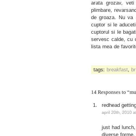
arata grozav, vet
plimbare, revarsan
de groaza. Nu va s
cuptor si le aducet
cuptorul si le bagat
servesc calde, cu 
lista mea de favorit
tags:
breakfast
,
br
14 Responses to “muf
redhead getting
april 20th, 2010 
just had lunch,
diverse forme,