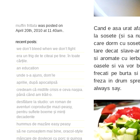
muffin frittata
was posted on
Cand e asa urat afa
April 20th, 2010
at
11.40am
..
la sosete (si sa n
recent posts:
care dorm cu sosete
we don’t bleed when we don’t fight
tare decat slave-ar
era un frig de te citeai pe tine. în toate
si aromate cu ierbu
cărțile.
oasele si va vor bu
an education
frecati pe burta s
unde s-a ajuns, dom’le
freza in drum spre
aprilie, după apocalipsă
always say.
credeam că midlife crisis e ceva nașpa.
până când am trăit-o.
desfătare la studio: un roman de
aventuri coproducție mazi-peasy,
pentru suflete boeme și minți
decadente
hummus de mazăre easy peasy
să ne cunoaștem mai bine, oracol-style
mâncare de dovlecei cu porc și quinoa