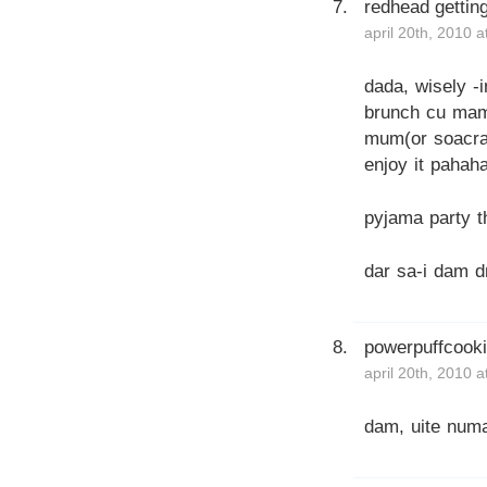
redhead getting
april 20th, 2010 
dada, wisely -i
brunch cu mam
mum(or soacra?
enjoy it pahah
pyjama party t
dar sa-i dam d
powerpuffcook
april 20th, 2010 
dam, uite numa