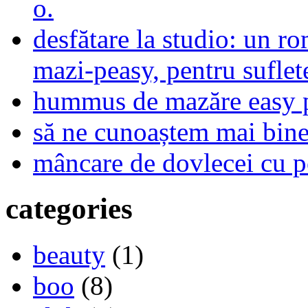
o.
desfătare la studio: un r
mazi-peasy, pentru sufle
hummus de mazăre easy 
să ne cunoaștem mai bine,
mâncare de dovlecei cu p
categories
beauty
(1)
boo
(8)