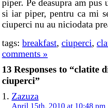
piper. Pe deasupra am pus u
si iar piper, pentru ca mi 
ciuperci nu au niciodata pre
tags:
breakfast
,
ciuperci
,
cla
comments »
13 Responses to “clatite 
ciuperci”
Zazuza
April 15th, 2010 at 10:48 pm