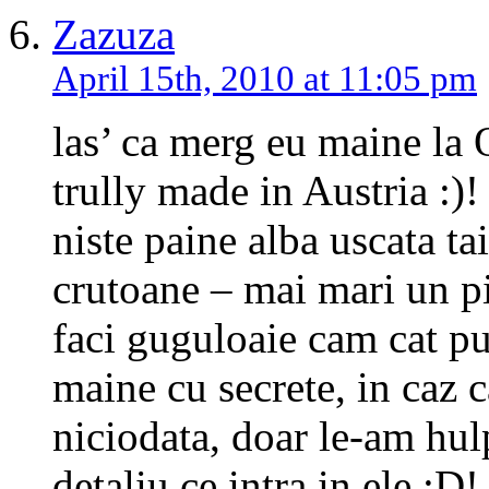
Zazuza
April 15th, 2010 at 11:05 pm
las’ ca merg eu maine la O
trully made in Austria :)!
niste paine alba uscata t
crutoane – mai mari un pic
faci guguloaie cam cat pu
maine cu secrete, in caz 
niciodata, doar le-am hulp
detaliu ce intra in ele :D!