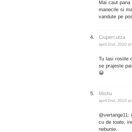
Mai caut pana 
manecile si ma
vandute pe pos
Ciupercutza
april 2nd, 2010 a
Tu lasi rosiile
se prajeste pa
😀
Mishu
april 2nd, 2010 a
@vertange11: i
cu de toate, i
nebunie.