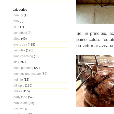
categories
beauty
(1)
boo
(8)
club
(7)
So, in principiu, 
contributii
(3)
dieta
(40)
paine calda. Testat
every day
(438)
nu veti mai avea un
favorites
(120)
food coaching
(10)
life
(197)
meal planning
(27)
mommy undercover
(59)
nutritie
(12)
off topic
(126)
oldies
(115)
party food
(52)
publicitate
(33)
reviews
(73)