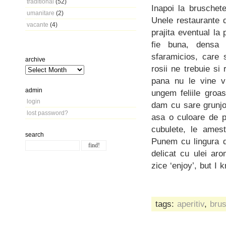
traditional
(52)
Inapoi la bruschet
umanitare
(2)
Unele restaurante d
vacante
(4)
prajita eventual la 
fie buna, densa 
sfaramicios, care 
archive
rosii ne trebuie si
pana nu le vine v
admin
ungem feliile groa
login
dam cu sare grunjo
lost password?
asa o culoare de p
cubulete, le ames
search
Punem cu lingura di
delicat cu ulei ar
zice ‘enjoy’, but I 
tags:
aperitiv
,
bru