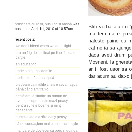
bruschete cu rosii, busuioc si ansoa
was
Stiti vorba aia cu 
posted on
April 1st, 2010
at
10.57am
..
ma tem ca e prea t
recent posts:
haleste paine cu m
we don’t bleed when we don’t fight
cat ne ia sa ajung
era un frig de te citeai pe tine. în toate
daca aveti drum pe
cărțile.
Mosneni, la ghereta
an education
ar fi fost usor sa 
unde s-a ajuns, dom’le
dar acum au dat-o 
aprilie, după apocalipsă
credeam că midlife crisis e ceva nașpa.
până când am trăit-o.
desfătare la studio: un roman de
aventuri coproducție mazi-peasy,
pentru suflete boeme și minți
decadente
hummus de mazăre easy peasy
să ne cunoaștem mai bine, oracol-style
mâncare de dovlecei cu porc și quinoa