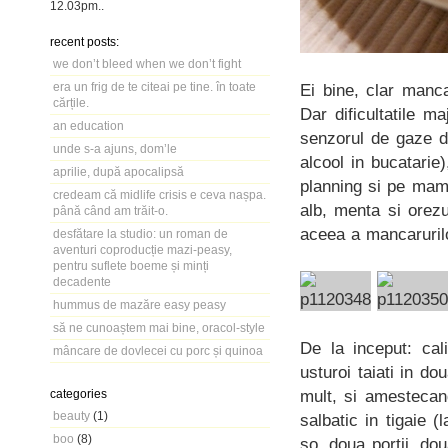
12.03pm
..
recent posts:
we don’t bleed when we don’t fight
era un frig de te citeai pe tine. în toate
Ei bine, clar manc
cărțile.
Dar dificultatile 
an education
senzorul de gaze d
unde s-a ajuns, dom’le
alcool in bucatarie
aprilie, după apocalipsă
planning si pe mama
credeam că midlife crisis e ceva nașpa.
alb, menta si orezu
până când am trăit-o.
aceea a mancarurilo
desfătare la studio: un roman de
aventuri coproducție mazi-peasy,
pentru suflete boeme și minți
decadente
hummus de mazăre easy peasy
să ne cunoaștem mai bine, oracol-style
De la inceput: cal
mâncare de dovlecei cu porc și quinoa
usturoi taiati in d
mult, si amestecan
categories
beauty
(1)
salbatic in tigaie 
boo
(8)
so, doua portii, do