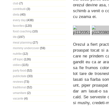
club
(7)
orezul devine asa, s
contributii
(3)
schimb a venit o c
dieta
(40)
cu zeama ei.
every day
(438)
favorites
(120)
food coaching
(10)
life
(197)
meal planning
(27)
Orezul a fiert prac
mommy undercover
(59)
proaspat tocat si 
nutritie
(12)
care ne prindem ca
off topic
(126)
gandit eu ca ar ara
oldies
(115)
sa fie frumos colo
party food
(52)
tot tare de trosnes
publicitate
(33)
lasati sa fiarba s
reviews
(73)
unt, piper proaspa
traditional
(52)
dar am lasat-o sa 
umanitare
(2)
cald. Se serveste c
vacante
(4)
si mushy, credeti-