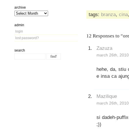
archive
tags:
branza
,
cina
admin
login
12 Responses to “ore
lost password?
Zazuza
search
march 26th, 2010
hehe, da, stiu
e insa ca ajun
Mazilique
march 26th, 2010
si dadeh-puffi
;))