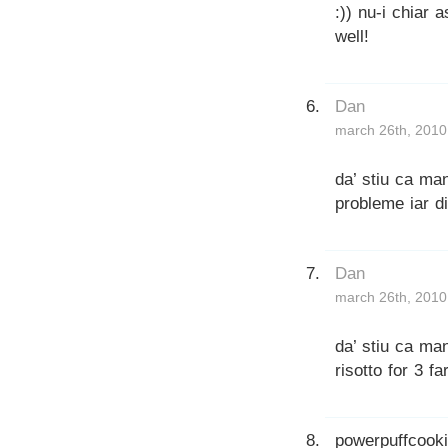
:)) nu-i chiar 
well!
Dan
march 26th, 2010
da’ stiu ca man
probleme iar d
Dan
march 26th, 2010
da’ stiu ca ma
risotto for 3 f
powerpuffcook