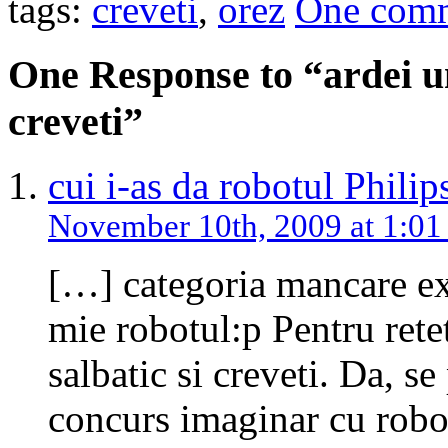
tags:
creveti
,
orez
One com
One Response to “ardei um
creveti”
cui i-as da robotul Phili
November 10th, 2009 at 1:0
[…] categoria mancare exo
mie robotul:p Pentru rete
salbatic si creveti. Da, se 
concurs imaginar cu robot