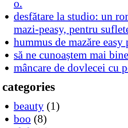
o.
desfătare la studio: un r
mazi-peasy, pentru sufle
hummus de mazăre easy 
să ne cunoaștem mai bine,
mâncare de dovlecei cu p
categories
beauty
(1)
boo
(8)