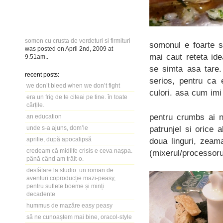
somon cu crusta de verdeturi si firmituri
somonul e foarte s
was posted on
April 2nd, 2009
at
mai caut reteta ide
9.51am
..
se simta asa tare.
recent posts:
serios, pentru ca
we don’t bleed when we don’t fight
culori. asa cum imi
era un frig de te citeai pe tine. în toate
cărțile.
pentru crumbs ai n
an education
patrunjel si orice 
unde s-a ajuns, dom’le
aprilie, după apocalipsă
doua linguri, zeam
credeam că midlife crisis e ceva nașpa.
(mixerul/processoru
până când am trăit-o.
desfătare la studio: un roman de
aventuri coproducție mazi-peasy,
pentru suflete boeme și minți
decadente
hummus de mazăre easy peasy
să ne cunoaștem mai bine, oracol-style