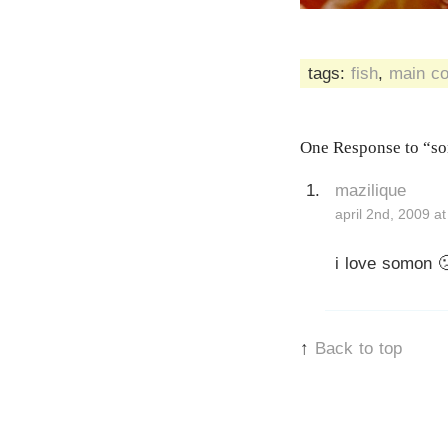
tags:
fish
,
main c
One Response to “som
mazilique
april 2nd, 2009 a
i love somon 
↑
Back to top