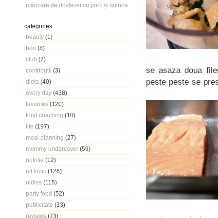
mâncare de dovlecei cu porc și quinoa
categories
beauty
(1)
boo
(8)
club
(7)
se asaza doua file
contributii
(3)
peste peste se pres
dieta
(40)
every day
(438)
favorites
(120)
food coaching
(10)
life
(197)
meal planning
(27)
mommy undercover
(59)
nutritie
(12)
off topic
(126)
oldies
(115)
party food
(52)
publicitate
(33)
reviews
(73)