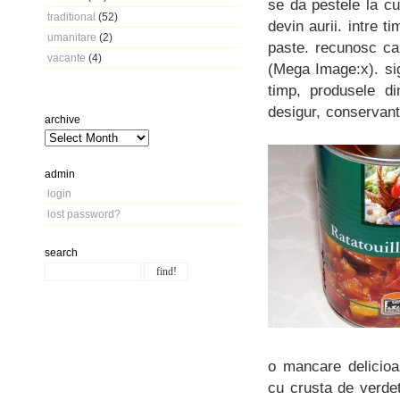
se da pestele la cu
traditional
(52)
devin aurii. intre ti
umanitare
(2)
paste. recunosc ca 
vacante
(4)
(Mega Image:x). si
timp, produsele d
desigur, conservant
archive
admin
login
lost password?
search
o mancare delicioa
cu crusta de verdetur