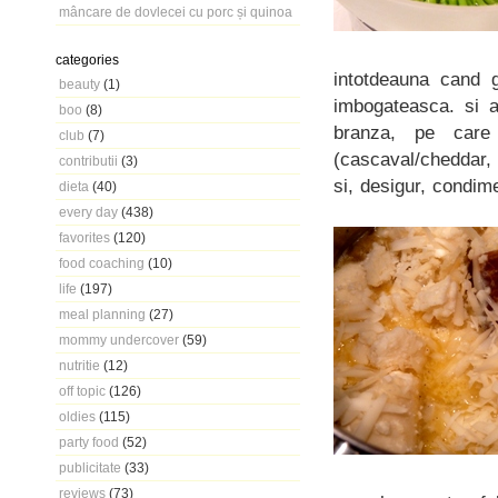
mâncare de dovlecei cu porc și quinoa
categories
intotdeauna cand 
beauty
(1)
imbogateasca. si a
boo
(8)
branza, pe care 
club
(7)
(cascaval/cheddar,
contributii
(3)
si, desigur, condim
dieta
(40)
every day
(438)
favorites
(120)
food coaching
(10)
life
(197)
meal planning
(27)
mommy undercover
(59)
nutritie
(12)
off topic
(126)
oldies
(115)
party food
(52)
publicitate
(33)
reviews
(73)