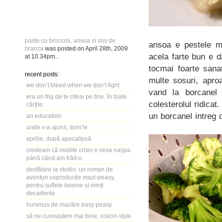
paste cu broccoli, ansoa si sos de
ansoa e pestele me
branza
was posted on
April 28th, 2009
acela farte bun e d
at
10.34pm
..
tocmai foarte sana
recent posts:
multe sosuri, apro
we don’t bleed when we don’t fight
vand la borcanel
era un frig de te citeai pe tine. în toate
colesterolul ridica
cărțile.
un borcanel intreg 
an education
unde s-a ajuns, dom’le
aprilie, după apocalipsă
credeam că midlife crisis e ceva nașpa.
până când am trăit-o.
desfătare la studio: un roman de
aventuri coproducție mazi-peasy,
pentru suflete boeme și minți
decadente
hummus de mazăre easy peasy
să ne cunoaștem mai bine, oracol-style