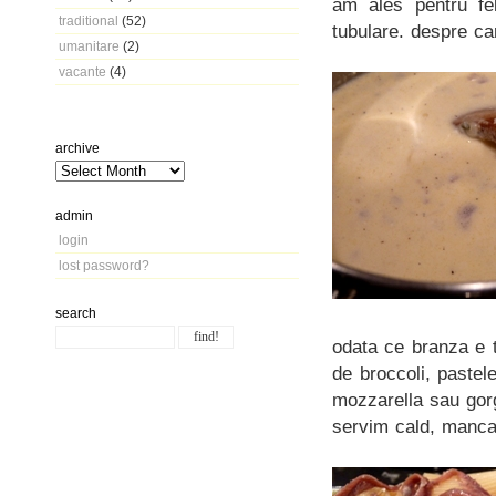
am ales pentru f
traditional
(52)
tubulare. despre car
umanitare
(2)
vacante
(4)
archive
admin
login
lost password?
search
odata ce branza e t
de broccoli, pastel
mozzarella sau gorg
servim cald, manca