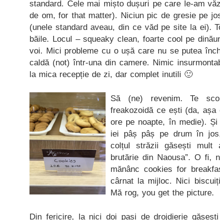
standard. Cele mai mișto dușuri pe care le-am văz
de om, for that matter). Niciun pic de gresie pe jo
(unele standard aveau, din ce văd pe site la ei). Tot
băile. Locul – squeaky clean, foarte cool pe dinăun
voi. Mici probleme cu o ușă care nu se putea înch
caldă (not) într-una din camere. Nimic insurmonta
la mica recepție de zi, dar complet inutili 🙂
Să (ne) revenim. Te sco
freakozoidă ce ești (da, așa
ore pe noapte, în medie). Și
iei pâș pâș pe drum în jos, 
colțul străzii găsești mult
brutărie din Naousa”. O fi, 
mănânc cookies for breakfast
cârnat la mijloc. Nici biscuiț
Mă rog, you get the picture.
Din fericire, la nici doi pași de drojdierie găseș