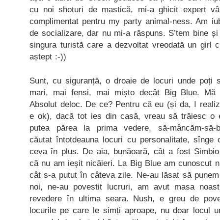
cu noi shoturi de mastică, mi-a ghicit expert vâ
complimentat pentru my party animal-ness. Am iubi
de socializare, dar nu mi-a răspuns. S’tem bine și 
singura turistă care a dezvoltat vreodată un girl 
aștept :-))
Sunt, cu siguranță, o droaie de locuri unde poți
mari, mai fensi, mai mișto decât Big Blue. Mă
Absolut deloc. De ce? Pentru că eu (și da, I realiz
e ok), dacă tot ies din casă, vreau să trăiesc o
putea părea la prima vedere, să-mâncăm-să-b
căutat întotdeauna locuri cu personalitate, sînge 
ceva în plus. De aia, bunăoară, cât a fost Simbio
că nu am ieșit nicăieri. La Big Blue am cunoscut ni
cât s-a putut în câteva zile. Ne-au lăsat să pune
noi, ne-au povestit lucruri, am avut masa noast
revedere în ultima seara. Nush, e greu de poves
locurile pe care le simți aproape, nu doar locul 