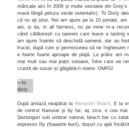
mâncate aici în 2009 și multe sezoane din Grey’s 
masă lângă peluza verde ostentativ). To Dixty des
că nu ați știut. Noi am ajuns pe la 10 jumate, am
ani, și da, in all fairness, nu pe mine m-a recun
când călătorești cu oameni care leave a lasting
am ajuns înainte să deschidă oamenii, dar au fost
fructe, după cum și permisiunea să ne înghesuim m
e foarte foarte aproape de plajă. La prânz am mâ
mai mult sau mai puțin soioase, între care se rem
crustă de susan și gâlgâită-n miere: OMFG!
După amiază neapărat la
Monastiri Beach
. E la 
de centrul Naousei și by far, aș zice, e cea mai 
Șezlonguri sub umbrar natural, beach bar cu salată
espresso Illy (foaaarte bun!), dușuri cu apă încălzit