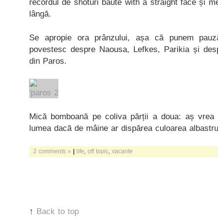
recordul de shoturi băute with a straight face și m
lângă.
Se apropie ora prânzului, așa că punem pauz
povestesc despre Naousa, Lefkes, Parikia și des
din Paros.
Mică bomboană pe coliva părții a doua: aș vrea 
lumea dacă de mâine ar dispărea culoarea albastru
2 comments »
|
life
,
off topic
,
vacante
↑
Back to top