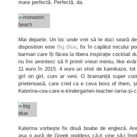
mare perfectă. Perfectă, da.
Mai departe. Un loc unde vrei să te duci seară de
disposition este
Big Blue
, fix în capătul micului 
barman care îți făcea la libera inspirație cocktail 
nu îmi amintesc să fi primit vreun meniu, like evăr
11 euro în 2015. 4 euro un shot de kamikaze, tot 
girl on girl, cum ar veni. O bramaniță super cool
prietenoasă, care cred ca e ceva boss of them, și 
Katerina-cea-care-e-kindergarten-teacher-iarna-și-c
Katerina vorbește fix două boabe de engleză. Are
așa o aură de Greek goddess că-ți vine să-i împle