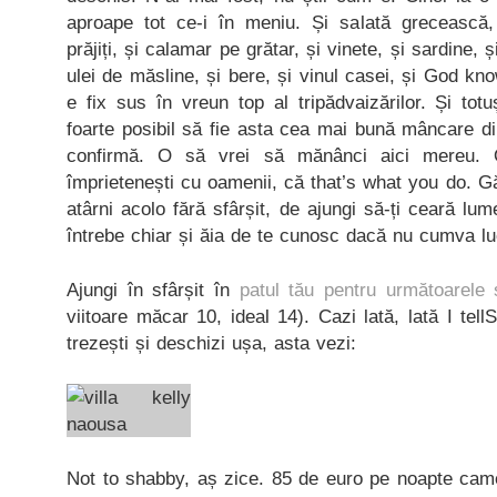
aproape tot ce-i în meniu. Și salată grecească,
prăjiți, și calamar pe grătar, și vinete, și sardine, ș
ulei de măsline, și bere, și vinul casei, și God k
e fix sus în vreun top al tripădvaizărilor. Și tot
foarte posibil să fie asta cea mai bună mâncare din
confirmă. O să vrei să mănânci aici mereu.
împrietenești cu oamenii, că that’s what you do. 
atârni acolo fără sfârșit, de ajungi să-ți ceară lu
întrebe chiar și ăia de te cunosc dacă nu cumva lu
Ajungi în sfârșit în
patul tău pentru următoarele 
viitoare măcar 10, ideal 14). Cazi lată, lată I tel
trezești și deschizi ușa, asta vezi:
Not to shabby, aș zice. 85 de euro pe noapte came