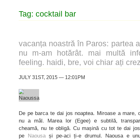
Tag: cocktail bar
vacanța noastră în Paros: partea a 
nu m-am hotărât. mai multă info
feeling. haidi, bre, voi chiar ați crez
JULY 31ST, 2015 — 12:01PM
De pe barca te dai jos noaptea. Miroase a mare, d
nu a mâl. Marea lor (Egee) e subtilă, transpar
cheamă, nu te obligă. Cu mașină cu tot te dai jos
pe
Naousa
și pe-aci ți-e drumul. Naousa e unu