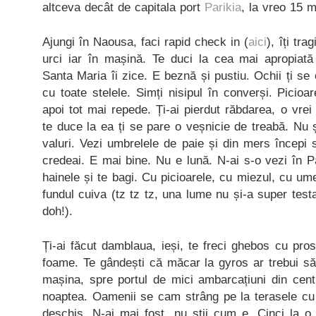
altceva decât de capitala port
Parikia
, la vreo 15 m
Ajungi în Naousa, faci rapid check in (
aici
), îți tra
urci iar în mașină. Te duci la cea mai apropiată 
Santa Maria îi zice. E beznă și pustiu. Ochii ți se
cu toate stelele. Simți nisipul în converși. Picioar
apoi tot mai repede. Ți-ai pierdut răbdarea, o vrei
te duce la ea ți se pare o veșnicie de treabă. Nu 
valuri. Vezi umbrelele de paie și din mers începi 
credeai. E mai bine. Nu e lună. N-ai s-o vezi în 
hainele și te bagi. Cu picioarele, cu miezul, cu um
fundul cuiva (tz tz tz, una lume nu și-a super test
doh!).
Ți-ai făcut damblaua, ieși, te freci ghebos cu pros
foame. Te gândești că măcar la gyros ar trebui să 
mașina, spre portul de mici ambarcațiuni din cent
noaptea. Oamenii se cam strâng pe la terasele cu
deschis. N-ai mai fost, nu știi cum e. Cinci la