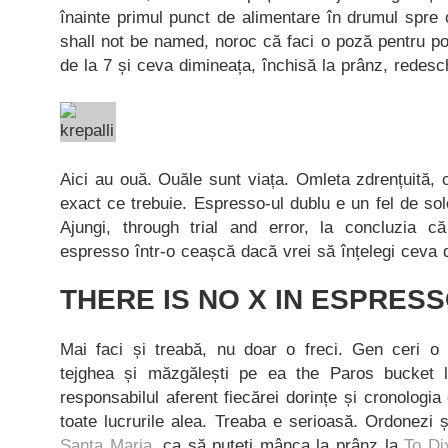
înainte primul punct de alimentare în drumul spre
shall not be named, noroc că faci o poză pentru po
de la 7 și ceva dimineața, închisă la prânz, redes
Aici au ouă. Ouăle sunt viața. Omleta zdrențuită, c
exact ce trebuie. Espresso-ul dublu e un fel de s
Ajungi, through trial and error, la concluzia c
espresso într-o ceașcă dacă vrei să înțelegi ceva d
THERE IS NO X IN ESPRES
Mai faci și treabă, nu doar o freci. Gen ceri o 
tejghea și măzgălești pe ea the Paros bucket l
responsabilul aferent fiecărei dorințe și cronologia 
toate lucrurile alea. Treaba e serioasă. Ordonezi 
Santa Maria
, ca să puteți mânca la prânz la
To Di