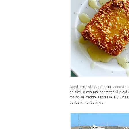
După amiază neapărat la
Monastiri
aș zice, e cea mai confortabilă plajă
mojito și freddo espresso Illy (foa
perfectă. Perfectă, da.