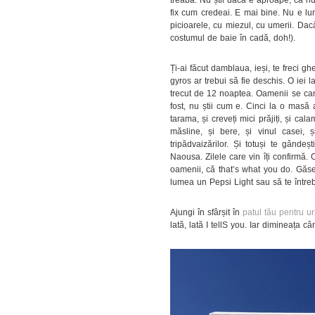
fix cum credeai. E mai bine. Nu e lun
picioarele, cu miezul, cu umerii. Da
costumul de baie în cadă, doh!).
Ți-ai făcut damblaua, ieși, te freci 
gyros ar trebui să fie deschis. O iei 
trecut de 12 noaptea. Oamenii se cam
fost, nu știi cum e. Cinci la o masă
tarama, și creveți mici prăjiți, și cala
măsline, și bere, și vinul casei
tripădvaizărilor. Și totuși te gând
Naousa. Zilele care vin îți confirmă. 
oamenii, că that’s what you do. Găs
lumea un Pepsi Light sau să te între
Ajungi în sfârșit în
patul tău pentru u
lată, lată I tellS you. Iar dimineața câ