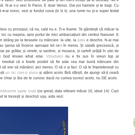
ă. N-ai s-o vezi în Paros. E doar Venus. Dai jos hainele și te bagi. Cu
că
n-
ai noroc, vezi și fundul cuiva (tz tz tz, una lume nu și-a super testat
ghebos cu prosopul, că na, cald nu e. Ți-e foame. Te gândești că măcar la
la loc cu mașina, spre portul de mici ambarcațiuni din centrul Naousei. E
 strâng pe la terasele cu mâncare. Ia uite, la
ăștia
e deschis. N-ai mai
 au șansa să încerce aproape tot ce-i în meniu. Și salată grecească, și
mar pe grătar, și vinete, și sardine, și musaca, și cartofi prăjiți în ulei de
, și God knows what else.
Vitsadakis
nu e fix sus în vreun top al
ești imediat că e foarte posibil să fie asta cea mai bună mâncare din
O să vrei să mănânci aici mereu. O să o și faci. O să te împrietenești cu
ești
un loc care-ți place
și atârni acolo fără sfârșit, de ajungi să-ți ceară
be chiar și ăia de te cunosc dacă nu cumva lucrezi acolo, nu DE acolo.
rmătoarele șapte nopți
(ce greșit, data viitoare măcar 10, ideal 14). Cazi
nd te trezești și deschizi ușa, asta vezi: