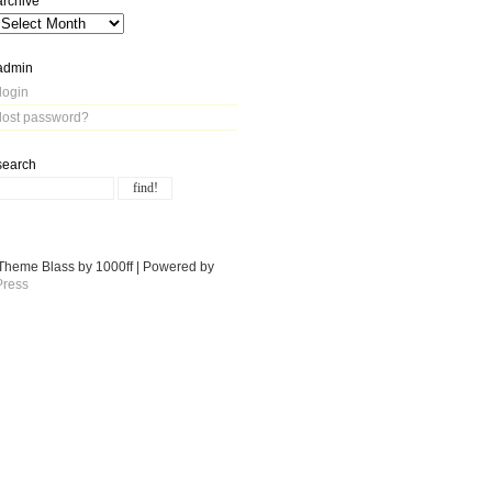
archive
admin
login
lost password?
search
Theme Blass by 1000ff | Powered by
ress