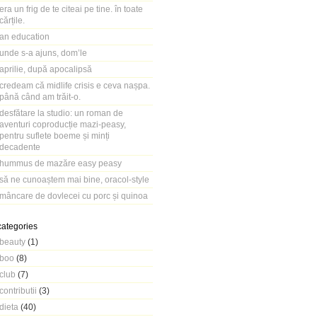
era un frig de te citeai pe tine. în toate
cărțile.
an education
unde s-a ajuns, dom’le
aprilie, după apocalipsă
credeam că midlife crisis e ceva nașpa.
până când am trăit-o.
desfătare la studio: un roman de
aventuri coproducție mazi-peasy,
pentru suflete boeme și minți
decadente
hummus de mazăre easy peasy
să ne cunoaștem mai bine, oracol-style
mâncare de dovlecei cu porc și quinoa
categories
beauty
(1)
boo
(8)
club
(7)
contributii
(3)
dieta
(40)