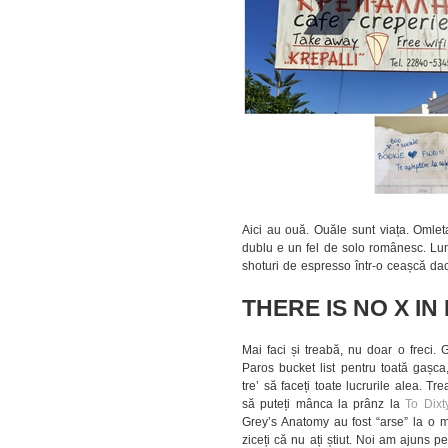
Aici au ouă. Ouăle sunt viața. Omleta
dublu e un fel de solo românesc. Lung
shoturi de espresso într-o ceașcă dac
THERE IS NO X I
Mai faci și treabă, nu doar o freci.
Paros bucket list pentru toată gașca,
tre’ să faceți toate lucrurile alea. T
să puteți mânca la prânz la
To Dixt
Grey’s Anatomy au fost “arse” la o m
ziceți că nu ați știut. Noi am ajuns p