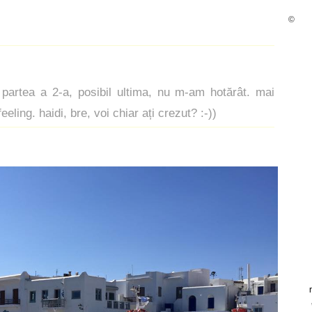
©
partea a 2-a, posibil ultima, nu m-am hotărât. mai
eeling. haidi, bre, voi chiar ați crezut? :-))