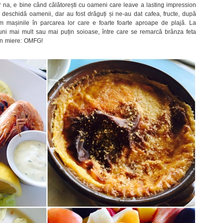
 na, e bine când călătorești cu oameni care leave a lasting impression
eschidă oamenii, dar au fost drăguți și ne-au dat cafea, fructe, după
 mașinile în parcarea lor care e foarte foarte aproape de plajă. La
uni mai mult sau mai puțin soioase, între care se remarcă brânza feta
ă-n miere: OMFG!