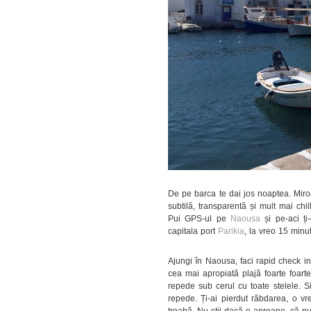
De pe barca te dai jos noaptea. Miro
subtilă, transparentă și mult mai chi
Pui GPS-ul pe
Naousa
și pe-aci ți
capitala port
Parikia
, la vreo 15 minut
Ajungi în Naousa, faci rapid check in
cea mai apropiată plajă foarte foarte
repede sub cerul cu toate stelele. Sim
repede. Ți-ai pierdut răbdarea, o vr
treabă. Nu știi dacă e aproape, că nu