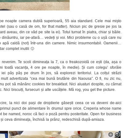
 pe noapte camera dublă superioară, 55 aia standard. Cele mai mișto
tel (sau o casă de om, for that matter). Niciun pic de gresie pe jos la
d aveau, din ce văd pe site la ei). Totul turnat în piatra, chiar și băile.
 dinăuntru, iar pe-afară… vedeți și voi. Mici probleme cu o ușă care nu
o apă caldă (not) într-una din camere. Nimic insurmontabil. Oamenii…
dar complet inutili 🙂
 revenim. Te scoli dimineața la 7, ca o freakozoidă ce ești (da, așa o
mi toată vacanța, 4 ore pe noapte, în medie). Și cum colegu’ sforăie
 iei pâș pâș pe drum în jos, să explorezi teritoriul. La colțul străzii
 mult advertizata “cea mai bună brutărie din Naousa”. O fi, nu zic nu,
nu pot să mănânc cookies for breakfast. Nici aluaturi dospite, cu cârnat
c. Nici biscuiți, fursecuri și alte uscățele. Mă rog, you get the picture.
icire, la nici doi pași de drojdierie găsești ceea ce va deveni de-aici
 primul punct de alimentare în drumul spre orice. Creperia whose name
ot be named, noroc că faci o poză pentru posteritate. Open for business
 și ceva dimineața, închisă la prânz, redeschisă după-amiaza.