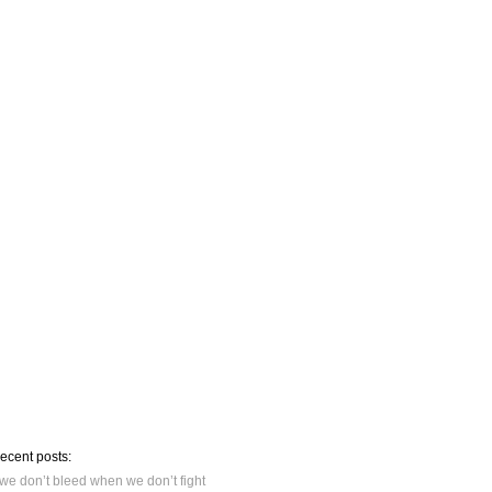
recent posts:
we don’t bleed when we don’t fight