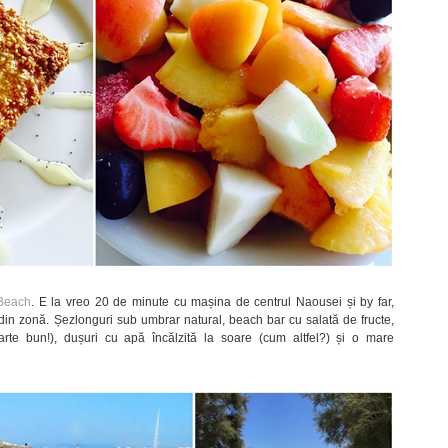
 Beach
. E la vreo 20 de minute cu mașina de centrul Naousei și by far,
 din zonă. Șezlonguri sub umbrar natural, beach bar cu salată de fructe,
aarte bun!), dușuri cu apă încălzită la soare (cum altfel?) și o mare