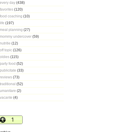
every day
(438)
favorites
(120)
food coaching
(10)
life
(197)
meal planning
(27)
mommy undercover
(59)
nutritie
(12)
off topic
(126)
oldies
(115)
party food
(52)
publicitate
(33)
reviews
(73)
traditional
(52)
umanitare
(2)
vacante
(4)