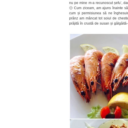
nu pe mine m-a recunoscut șefu’, dar
🙂 Cum ziceam, am ajuns înainte să d
cum și permisiunea să ne înghesuim
prânz am mâncat tot soiul de chesti
prăjită în crustă de susan și gâlgâit