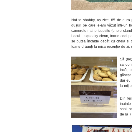
Not to shabby, aș zice. 85 de euro
dușuri pe care le-am văzut într-un ho
camerele mai pricopsite (unele standar
Locul – squeaky clean, foarte cool pe
se putea închide decât cu cheia și 
foarte drăguți la mica recepție de zi, 
Să (ne)
să dor
încă, o
găsești
dar eu 
la mijlo
Din fer
înainte
shall n
de la 7