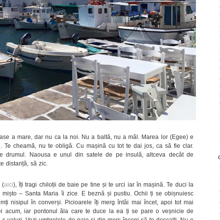
ase a mare, dar nu ca la noi. Nu a baltă, nu a mâl. Marea lor (Egee) e
ll. Te cheamă, nu te obligă. Cu mașină cu tot te dai jos, ca să fie clar.
-e drumul. Naousa e unul din satele de pe insulă, altceva decât de
e distanță, să zic.
 (
aici
), îți tragi chiloții de baie pe tine și te urci iar în mașină. Te duci la
 mișto – Santa Maria îi zice. E beznă și pustiu. Ochii ți se obișnuiesc
ți nisipul în converși. Picioarele îți merg întâi mai încet, apoi tot mai
ei acum, iar pontonul ăla care te duce la ea ți se pare o veșnicie de
-s valuri. Vezi umbrelele de paie și din mers începi să te descalți. Nu e