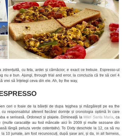
 zdrențuită, cu feta, ardei și cârnăcior, e exact ce trebuie. Espresso-ul
 nu e bun. Ajungi, through trial and error, la concluzia că tre să ceri 4
ă vrei să înțelegi ceva din ele. Ah, by the way,
N ESPRESSO
 Gen ceri o foaie de la băieții de dupa tejghea și măzgălești pe ea the
 cu responsabilul aferent fiecărei dorințe și cronologia optimă în care
reaba e serioasă. Ordonezi și plajele. Dimineață la
Mikri Santa Maria
, ca
y
(multe caracatițe au fost mâncate aici în 2009 și multe sezoane din
asă lângă peluza verde ostentativ). To Dixty deschide la 12, ca să nu
e la 10 jumate, am fost recunoscuți, după șase ani, și da, in all fairness,