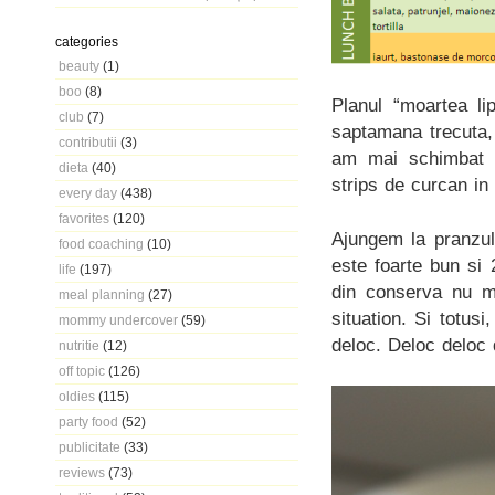
categories
beauty
(1)
boo
(8)
Planul “moartea li
club
(7)
saptamana trecuta, 
contributii
(3)
am mai schimbat u
dieta
(40)
strips de curcan in
every day
(438)
favorites
(120)
Ajungem la pranzul
food coaching
(10)
este foarte bun si
life
(197)
din conserva nu m
meal planning
(27)
situation. Si totus
mommy undercover
(59)
deloc. Deloc deloc 
nutritie
(12)
off topic
(126)
oldies
(115)
party food
(52)
publicitate
(33)
reviews
(73)