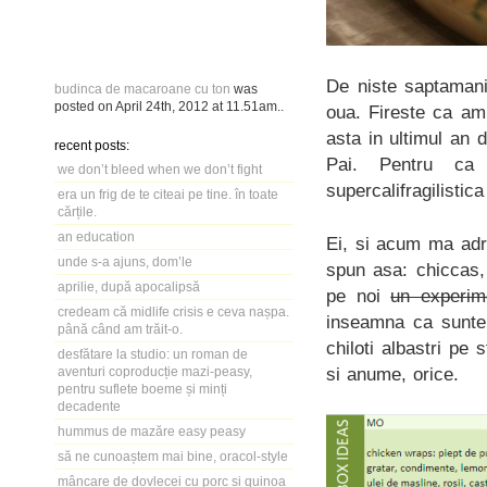
De niste saptamani
budinca de macaroane cu ton
was
posted on
April 24th, 2012
at
11.51am
..
oua. Fireste ca am 
asta in ultimul an 
recent posts:
Pai. Pentru ca 
we don’t bleed when we don’t fight
supercalifragilisti
era un frig de te citeai pe tine. în toate
cărțile.
an education
Ei, si acum ma adr
unde s-a ajuns, dom’le
spun asa: chiccas, 
aprilie, după apocalipsă
pe noi
un experim
credeam că midlife crisis e ceva nașpa.
inseamna ca sunte
până când am trăit-o.
chiloti albastri pe 
desfătare la studio: un roman de
si anume, orice.
aventuri coproducție mazi-peasy,
pentru suflete boeme și minți
decadente
hummus de mazăre easy peasy
să ne cunoaștem mai bine, oracol-style
mâncare de dovlecei cu porc și quinoa