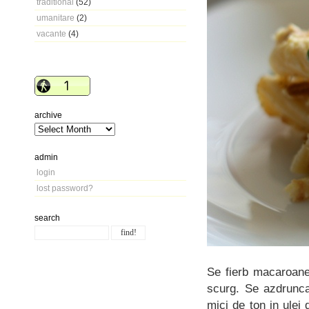
traditional
(52)
umanitare
(2)
vacante
(4)
archive
admin
login
lost password?
search
Se fierb macaroane
scurg. Se azdrunca
mici de ton in ulei 