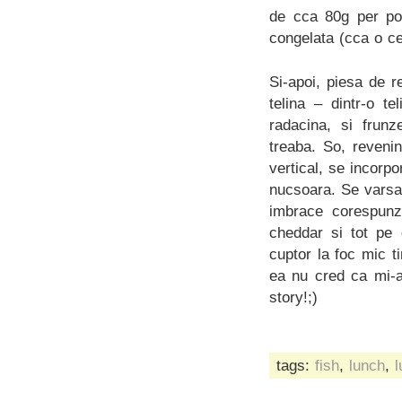
de cca 80g per po
congelata (cca o ce
Si-apoi, piesa de r
telina – dintr-o t
radacina, si frun
treaba. So, revenin
vertical, se incorp
nucsoara. Se varsa
imbrace corespunz
cheddar si tot pe 
cuptor la foc mic t
ea nu cred ca mi-ar
story!;)
tags:
fish
,
lunch
,