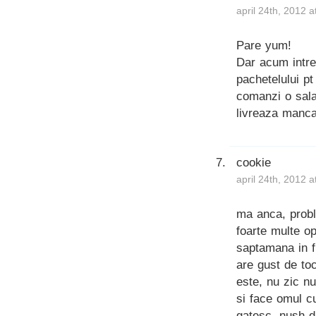
april 24th, 2012 
Pare yum!
Dar acum intre
pachetelului p
comanzi o sala
livreaza manca
cookie
april 24th, 2012 
ma anca, probl
foarte multe o
saptamana in fi
are gust de toc
este, nu zic n
si face omul cu
gatesc, nush d