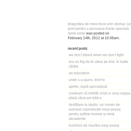
dragostea de mine trece prin stomac (u
post pentru o persoana foarte speciala
/wink wink)
was posted on
February 14th, 2012
at
10.06am
..
recent posts:
we don’t bleed when we don’t fight
era un frig de te citeai pe tine. în toate
cărțile.
an education
unde s-a ajuns, dom’le
aprilie, după apocalipsă
credeam că midlife crisis e ceva nașpa.
până când am trăit-o.
desfătare la studio: un roman de
aventuri coproducție mazi-peasy,
pentru suflete boeme și minți
decadente
hummus de mazăre easy peasy