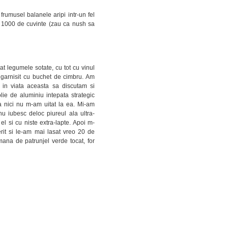
 frumusel balanele aripi intr-un fel
 1000 de cuvinte (zau ca nush sa
at legumele sotate, cu tot cu vinul
m garnisit cu buchet de cimbru. Am
in viata aceasta sa discutam si
ie de aluminiu intepata strategic
ora nici nu m-am uitat la ea. Mi-am
u iubesc deloc piureul ala ultra-
el si cu niste extra-lapte. Apoi m-
it si le-am mai lasat vreo 20 de
ana de patrunjel verde tocat, for