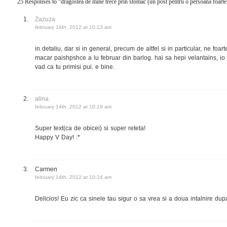
25 Responses to “dragostea de mine trece prin stomac (un post pentru o persoana foarte
Zazuza
february 14th, 2012 at 10:13 am
in detaliu, dar si in general, precum de altfel si in particular, ne fo
macar paishpshce a lu februar din barlog. hai sa hepi velantains, io
vad ca tu primisi pui. e bine.
alina
february 14th, 2012 at 10:19 am
Super text(ca de obicei) si super reteta!
Happy V Day! :*
Carmen
february 14th, 2012 at 10:24 am
Delicios! Eu zic ca sinele tau sigur o sa vrea si a doua intalnire dupa