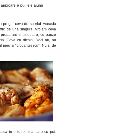
 aripioare e pui, ele ajung
ca pe gat ceva de speriat. Aceasta
ntic de una singura. Vroiam ceva
preparare si asteptare, cu pauze
anda. Ceva cu dichis. Deci nu, nu
l meu si “crocantzescu”. Nu si de
sca in orishice mancare cu pui.