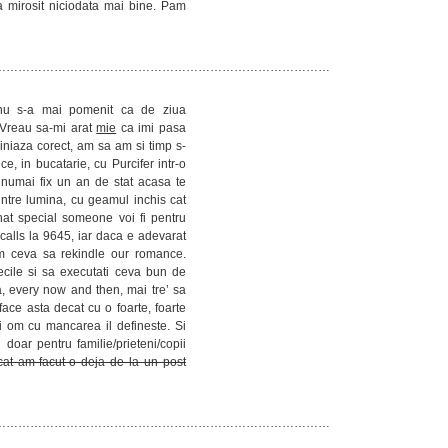
 mirosit niciodata mai bine. Pam
…………………………………………………………………………
 nu s-a mai pomenit ca de ziua
 Vreau sa-mi arat
mie
ca imi pasa
liniaza corect, am sa am si timp s-
e, in bucatarie, cu Purcifer intr-o
 numai fix un an de stat acasa te
 intre lumina, cu geamul inchis cat
 that special someone voi fi pentru
calls la 9645, iar daca e adevarat
em ceva sa rekindle our romance.
ecile si sa executati ceva bun de
, every now and then, mai tre’ sa
ace asta decat cu o foarte, foarte
i om cu mancarea il defineste. Si
 doar pentru familie/prieteni/copii
cat am facut-o deja de la un post
…………………………………………………………………………