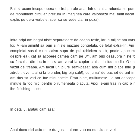
Bai, si acum incepe opera de
trei parale
arta. Intr-o cratita rotunda se pun
de monument circular, precum in imaginea care valoreaza mai mult decat
explic pe de-a vorbele, sper ca se vede clar in poza):
Intre aripi am bagat niste separatoare de ceapa rosie, iar la mijloc am vars
lor. Mi-am amintit sa pun si niste mazare congelata, de felul extra-fin. A
completat sosul cu niscaiva supa de pui (chicken stock, poate apucam 
despre ea), cat sa acopere carnea cam pe 3/4, am pus deasupra niste fol
cu furculita din loc in loc si am varat la cuptor cratita, la foc mediu. O 
vazut de treaba. Am facut un piure semi-pasat, asa cum imi place mie (n
zdrobit, eventual si la blender, big big cah!), cu juma’ de pachet de unt in 
am dus sa vad ce fac minunatele. Erau bine, multumesc. Le-am descoper
minute la foc mic, pentru o rumeneala placuta. Apoi le-am tras in cap o m
the finishing touch.
In detaliu, aratau cam asa:
Apai daca nici asta nu e dragoste, atunci zau ca nu stiu ce vreti…