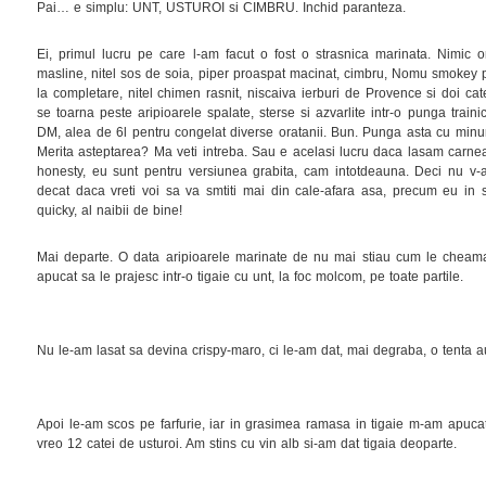
Pai… e simplu: UNT, USTUROI si CIMBRU. Inchid paranteza.
Ei, primul lucru pe care l-am facut o fost o strasnica marinata. Nimic o
masline, nitel sos de soia, piper proaspat macinat, cimbru, Nomu smokey pe
la completare, nitel chimen rasnit, niscaiva ierburi de Provence si doi cat
se toarna peste aripioarele spalate, sterse si azvarlite intr-o punga train
DM, alea de 6l pentru congelat diverse oratanii. Bun. Punga asta cu minuni
Merita asteptarea? Ma veti intreba. Sau e acelasi lucru daca lasam carnea
honesty, eu sunt pentru versiunea grabita, cam intotdeauna. Deci nu v-a
decat daca vreti voi sa va smtiti mai din cale-afara asa, precum eu in si
quicky, al naibii de bine!
Mai departe. O data aripioarele marinate de nu mai stiau cum le cheam
apucat sa le prajesc intr-o tigaie cu unt, la foc molcom, pe toate partile.
Nu le-am lasat sa devina crispy-maro, ci le-am dat, mai degraba, o tenta 
Apoi le-am scos pe farfurie, iar in grasimea ramasa in tigaie m-am apucat
vreo 12 catei de usturoi. Am stins cu vin alb si-am dat tigaia deoparte.