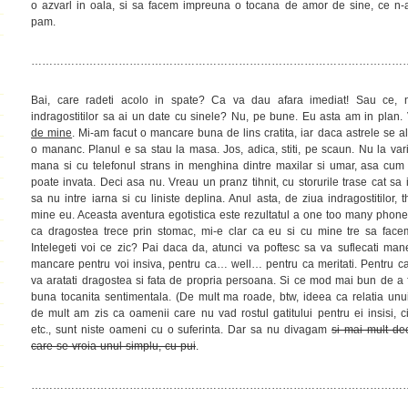
o azvarl in oala, si sa facem impreuna o tocana de amor de sine, ce n-a
pam.
…………………………………………………………………………………………
Bai, care radeti acolo in spate? Ca va dau afara imediat! Sau ce,
indragostitilor sa ai un date cu sinele? Nu, pe bune. Eu asta am in plan.
de mine
. Mi-am facut o mancare buna de lins cratita, iar daca astrele se a
o mananc. Planul e sa stau la masa. Jos, adica, stiti, pe scaun. Nu la varic
mana si cu telefonul strans in menghina dintre maxilar si umar, asa cum
poate invata. Deci asa nu. Vreau un pranz tihnit, cu storurile trase cat sa
sa nu intre iarna si cu liniste deplina. Anul asta, de ziua indragostitilor,
mine eu. Aceasta aventura egotistica este rezultatul a one too many phone
ca dragostea trece prin stomac, mi-e clar ca eu si cu mine tre sa fac
Intelegeti voi ce zic? Pai daca da, atunci va poftesc sa va suflecati man
mancare pentru voi insiva, pentru ca… well… pentru ca meritati. Pentru ca
va aratati dragostea si fata de propria persoana. Si ce mod mai bun de a f
buna tocanita sentimentala. (De mult ma roade, btw, ideea ca relatia unu
de mult am zis ca oamenii care nu vad rostul gatitului pentru ei insisi, ci
etc., sunt niste oameni cu o suferinta. Dar sa nu divagam
si mai mult de
care se vroia unul simplu, cu pui
.
…………………………………………………………………………………………