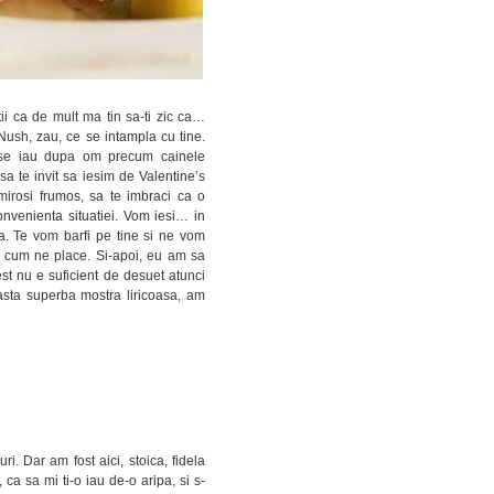
ii ca de mult ma tin sa-ti zic ca…
ush, zau, ce se intampla cu tine.
re se iau dupa om precum cainele
a te invit sa iesim de Valentine’s
mirosi frumos, sa te imbraci ca o
onvenienta situatiei. Vom iesi… in
. Te vom barfi pe tine si ne vom
sa cum ne place. Si-apoi, eu am sa
est nu e suficient de desuet atunci
easta superba mostra liricoasa, am
i. Dar am fost aici, stoica, fidela
ca sa mi ti-o iau de-o aripa, si s-