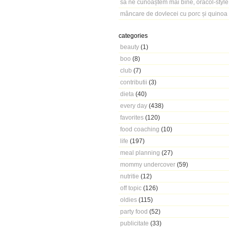
să ne cunoaștem mai bine, oracol-style
mâncare de dovlecei cu porc și quinoa
categories
beauty
(1)
boo
(8)
club
(7)
contributii
(3)
dieta
(40)
every day
(438)
favorites
(120)
food coaching
(10)
life
(197)
meal planning
(27)
mommy undercover
(59)
nutritie
(12)
off topic
(126)
oldies
(115)
party food
(52)
publicitate
(33)