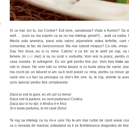
n
Si ce mai zici tu, bai Cookie? Esti bine, sanatoasa? Viata e frumos? Sa st
well… (cum sa ma exprim ca sa nu ma intelegi gresit?)… arati ca naiba. N
Mecla asta anemica, parul asta valvoi, pijamalele astea terfelite, ca
comunitar, te fac de nerecunoscut. Ma mai iubesti nespus? Ca uite, vreau s
Day. Noi doua, eu si cu mine. Catchu’ e ca tre’ sa te speli pe cap, sa 
femeie (in
puii
mei) si sa nu scoti o vorbulita. Vom iesi la pranz, pentru c
casa noastra. In sufragerie. Eu voi gati pentru tine pui. Vom bea
Cola
apa
iubi in clisee. Ne vom iubi cu inima tanara si cu burta plina de carne, a
ma cocot pe un taburet si am sa-ti recit poezii cu rima, pentru ca niciun g
cand vrei s-o faci sa priceapa ca she’s the one. Ia, te rog, aminte la ac
scris special pentru tine urmatoarele:
Daca tu esti la gara, eu vin azi cu trenul
Daca esti la padure, eu sunt padurarul Costica
Daca taci si nu tipi, e fiindca ti-e frica
Si-n toata padurea, tu tot cauti Zenul.
Te rog sa intelegi ca nu mi-e usor. Nu te-am mai curtat de cand aveai cosur
ca o nevasta de marinar, asteptand sa ti se feshteleasca dragostea de tine, 