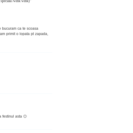
 speciala /wink wink)”
arte bucuram ca te scoasa
 am primit o lopata pt zapada,
 festinul asta 🙂