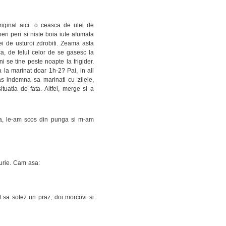
riginal aici: o ceasca de ulei de
ri peri si niste boia iute afumata
ei de usturoi zdrobiti. Zeama asta
ica, de felul celor de se gasesc la
 se tine peste noapte la frigider.
 la marinat doar 1h-2? Pai, in all
s indemna sa marinati cu zilele,
tuatia de fata. Altfel, merge si a
a, le-am scos din punga si m-am
aurie. Cam asa:
 sa sotez un praz, doi morcovi si