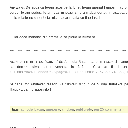
Anyways. De spus ca le-am scos pe farfurie, le-am aranjat frumos in cuib
verde, le-am sedus, le-am tras in poza si le-am abandonat, in asteptar
nicio relatie nu e perfecta, nici macar relatia cu tine insati…
… iar daca mananci din cratita, o sa ploua la nunta ta.
…………………………………………………………………………………………
Acest pranz mi-a fost “cauzat” de
Agricola Bacau
, care m-a scos din amo
sa declar cuiva iubire vesnica la farfurie. Cica ar fi si un
aici:
http://www.facebook.com/pages/Creator-de-Pofta/121523801241383
, l
Si daca, for whatever reason, va “simteti” singuri de V day, tratati-va 
Happy ziua indragostitilor!
tags:
agricola bacau
,
aripioare
,
chicken
,
publicitate
,
pui
25 comments »