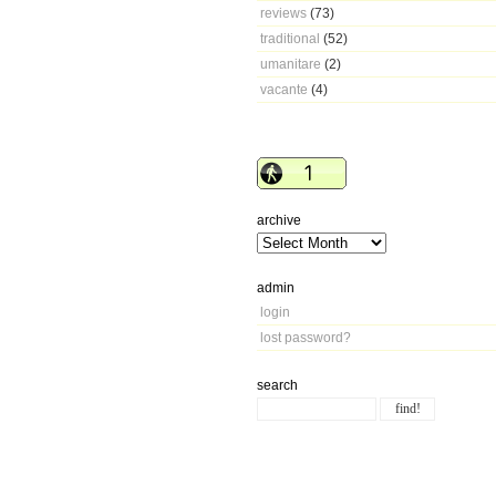
reviews
(73)
traditional
(52)
umanitare
(2)
vacante
(4)
archive
admin
login
lost password?
search