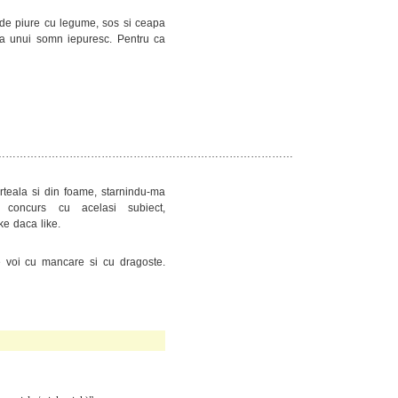
 de piure cu legume, sos si ceapa
ea unui somn iepuresc. Pentru ca
…………………………………………………………………………
rteala si din foame, starnindu-ma
 concurs cu acelasi subiect,
ike daca like.
pe voi cu mancare si cu dragoste.