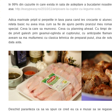
In 99% din cazurile in care exista in sala de asteptare a bucatariei noastre
asa:
http://easypeasy.ro/2010/11/aripioare-la-cuptor-cu-legume-sote
.
Adica marinate pripit si perpelite in tava pana cand ies crocante si alune
reteta basic nu avea insa cum sa fie de ajuns pentru pranzul meu roma
special. Ceva la care sa muncesc. Ceva cu planning ahead. Cu timpi de 
de privit galesh prin geamul-oglinda al cuptorului, cu anticipatie flam
aveam sa ma multumesc cu clasica tehnica de preparat puiul, zisa de sotu
data asta.
Deschid paranteza ca sa va spun ce cred eu ca e musai sa se regasea