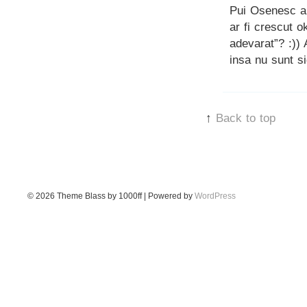
Pui Osenesc am
ar fi crescut 
adevarat”? :))
insa nu sunt s
↑
Back to top
© 2026
Theme Blass by 1000ff | Powered by
WordPress