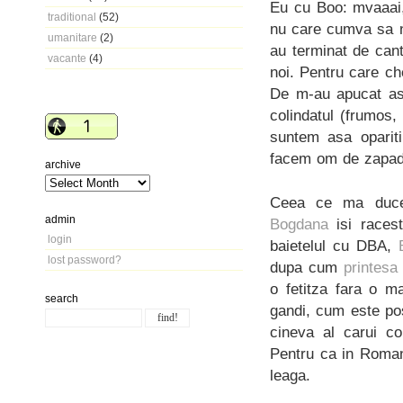
Eu cu Boo: mvaaai,
traditional
(52)
nu care cumva sa n
umanitare
(2)
au terminat de cant
vacante
(4)
noi. Pentru care ch
De m-au apucat asa
colindatul (frumos
suntem asa oparit
facem om de zapada
archive
Ceea ce ma duce l
admin
Bogdana
isi races
login
baietelul cu DBA,
lost password?
dupa cum
printesa
o fetitza fara o m
search
gandi, cum este pos
cineva al carui c
Pentru ca in Roman
leaga.