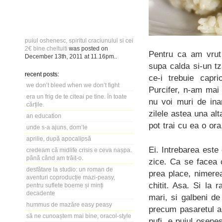
puiul oshenesc, spiritul craciunului si cei
2€ bine cheltuiti
was posted on
Pentru ca am vrut 
December 13th, 2011
at
11.16pm
..
supa calda si-un t
recent posts:
ce-i trebuie capri
we don’t bleed when we don’t fight
Purcifer, n-am mai
era un frig de te citeai pe tine. în toate
nu voi muri de ina
cărțile.
zilele astea una al
an education
pot trai cu ea o ora
unde s-a ajuns, dom’le
aprilie, după apocalipsă
Ei. Intrebarea est
credeam că midlife crisis e ceva nașpa.
până când am trăit-o.
zice. Ca se facea 
desfătare la studio: un roman de
prea place, nimere
aventuri coproducție mazi-peasy,
chitit. Asa. Si la 
pentru suflete boeme și minți
decadente
mari, si galbeni de
hummus de mazăre easy peasy
precum pasaretul a
să ne cunoaștem mai bine, oracol-style
pufi, e puiul osene