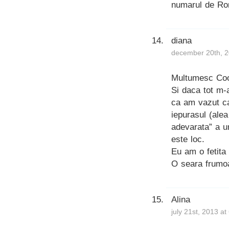
numarul de Rom
diana
december 20th, 2
Multumesc Cook
Si daca tot m-a
ca am vazut ca
iepurasul (ale
adevarata” a u
este loc.
Eu am o fetita 
O seara frumo
Alina
july 21st, 2013 a