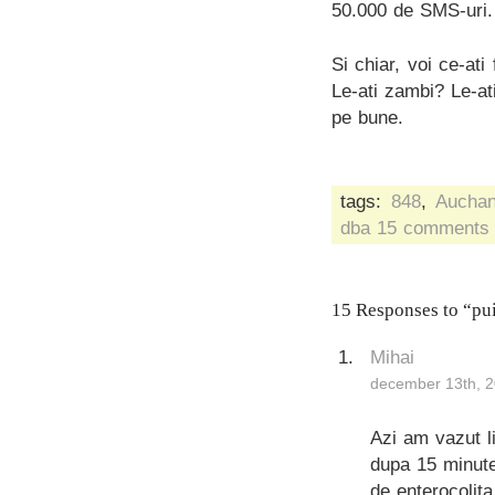
50.000 de SMS-uri.
Si chiar, voi ce-ati
Le-ati zambi? Le-ati
pe bune.
tags:
848
,
Aucha
dba
15 comments
15 Responses to “puiu
Mihai
december 13th, 2
Azi am vazut l
dupa 15 minute
de enterocolita