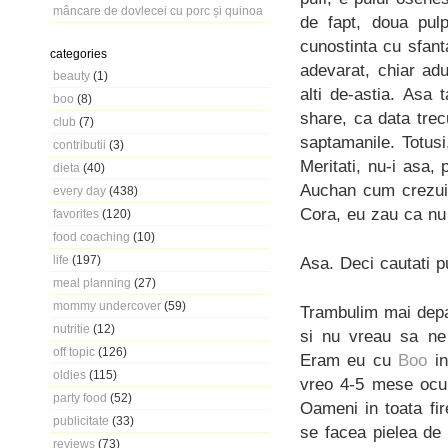
mâncare de dovlecei cu porc și quinoa
de fapt, doua pulp
cunostinta cu sfant
categories
adevarat, chiar adu
beauty
(1)
alti de-astia. Asa
boo
(8)
share, ca data tre
club
(7)
saptamanile. Totusi
contributii
(3)
Meritati, nu-i asa,
dieta
(40)
Auchan cum crezui 
every day
(438)
Cora, eu zau ca nu
favorites
(120)
food coaching
(10)
life
(197)
Asa. Deci cautati p
meal planning
(27)
mommy undercover
(59)
Trambulim mai depar
nutritie
(12)
si nu vreau sa ne 
off topic
(126)
Eram eu cu
Boo
in
oldies
(115)
vreo 4-5 mese ocupa
party food
(52)
Oameni in toata fir
publicitate
(33)
se facea pielea de g
reviews
(73)