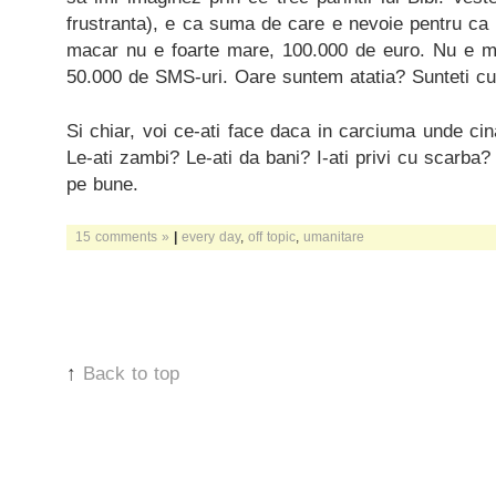
frustranta), e ca suma de care e nevoie pentru ca m
macar nu e foarte mare, 100.000 de euro. Nu e m
50.000 de SMS-uri. Oare suntem atatia? Sunteti c
Si chiar, voi ce-ati face daca in carciuma unde cinat
Le-ati zambi? Le-ati da bani? I-ati privi cu scarba? 
pe bune.
15 comments »
|
every day
,
off topic
,
umanitare
↑
Back to top