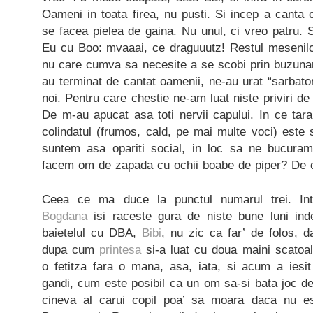
Oameni in toata firea, nu pusti. Si incep a canta 
se facea pielea de gaina. Nu unul, ci vreo patru. Si 
Eu cu Boo: mvaaai, ce draguuutz! Restul mesenilor
nu care cumva sa necesite a se scobi prin buzunar
au terminat de cantat oamenii, ne-au urat “sarbator
noi. Pentru care chestie ne-am luat niste priviri d
De m-au apucat asa toti nervii capului. In ce tar
colindatul (frumos, cald, pe mai multe voci) este
suntem asa opariti social, in loc sa ne bucura
facem om de zapada cu ochii boabe de piper? De 
Ceea ce ma duce la punctul numarul trei. Inti
Bogdana
isi raceste gura de niste bune luni in
baietelul cu DBA,
Bibi
, nu zic ca far’ de folos, d
dupa cum
printesa
si-a luat cu doua maini scatoal
o fetitza fara o mana, asa, iata, si acum a ies
gandi, cum este posibil ca un om sa-si bata joc de 
cineva al carui copil poa’ sa moara daca nu e