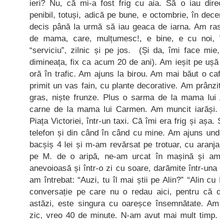
ieri? Nu, că mi-a fost frig cu aia. Să o iau di
penibil, totuși, adică pe bune, e octombrie, în de
decis până la urmă să iau geaca de iarna. Am ra
de mama, care, mulțumesc!, e bine, e cu noi, î
“serviciu”, zilnic și pe jos. (Și da, îmi face mie
dimineața, fix ca acum 20 de ani). Am ieșit pe ușă
oră în trafic. Am ajuns la birou. Am mai băut o 
primit un vas fain, cu plante decorative. Am prânzi
gras, niște frunze. Plus o sarma de la mama lui A
carne de la mama lui Carmen. Am muncit iarăși.
Piața Victoriei, într-un taxi. Că îmi era frig și așa.
telefon și din când în când cu mine. Am ajuns und
bacșiș 4 lei și m-am revărsat pe trotuar, cu aranja
pe M. de o aripă, ne-am urcat în mașină și am p
anevoioasă și într-o zi cu soare, darămite într-una c
am întrebat: “Auzi, tu îl mai știi pe Alin?” “Alin cu
conversație pe care nu o redau aici, pentru că di
astăzi, este singura cu oareșce însemnătate. Am
zic, vreo 40 de minute. N-am avut mai mult timp.