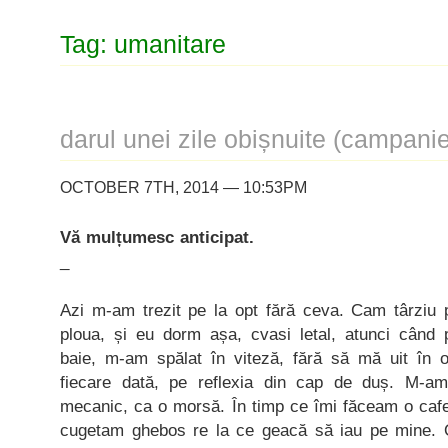
Tag: umanitare
darul unei zile obișnuite (campan
OCTOBER 7TH, 2014 — 10:53PM
Vă mulțumesc anticipat.
_
Azi m-am trezit pe la opt fără ceva. Cam târziu 
ploua, și eu dorm așa, cvasi letal, atunci când 
baie, m-am spălat în viteză, fără să mă uit în 
fiecare dată, pe reflexia din cap de duș. M-am
mecanic, ca o morsă. În timp ce îmi făceam o cafe
cugetam ghebos re la ce geacă să iau pe mine. O