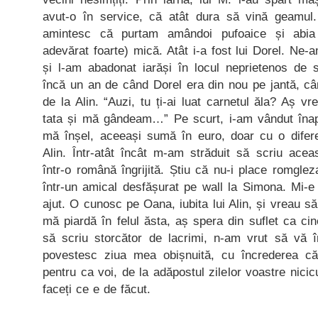
avut-o în service, că atât dura să vină geamul.
amintesc că purtam amândoi pufoaice și abi
adevărat foarte) mică. Atât i-a fost lui Dorel. Ne
și l-am abadonat iarăși în locul neprietenos de
încă un an de când Dorel era din nou pe jantă, c
de la Alin. “Auzi, tu ți-ai luat carnetul ăla? Aș v
tata și mă gândeam…” Pe scurt, i-am vândut înap
mă înșel, aceeași sumă în euro, doar cu o difer
Alin. Într-atât încât m-am străduit să scriu acea
într-o română îngrijită. Știu că nu-i place romgle
într-un amical desfășurat pe wall la Simona. Mi-e 
ajut. O cunosc pe Oana, iubita lui Alin, și vreau s
mă piardă în felul ăsta, aș spera din suflet ca cin
să scriu storcător de lacrimi, n-am vrut să vă 
povestesc ziua mea obișnuită, cu încrederea c
pentru ca voi, de la adăpostul zilelor voastre nicic
faceți ce e de făcut.