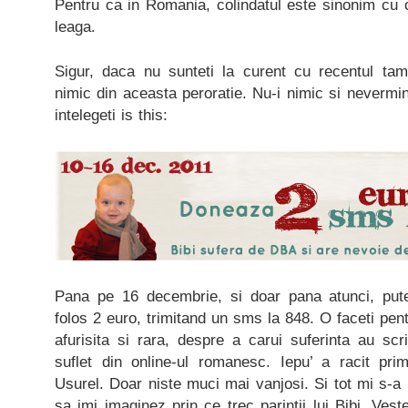
Pentru ca in Romania, colindatul este sinonim cu 
leaga.
Sigur, daca nu sunteti la curent cu recentul tam
nimic din aceasta peroratie. Nu-i nimic si nevermin
intelegeti is this:
Pana pe 16 decembrie, si doar pana atunci, pute
folos 2 euro, trimitand un sms la 848. O faceti pen
afurisita si rara, despre a carui suferinta au s
suflet din online-ul romanesc. Iepu’ a racit pr
Usurel. Doar niste muci mai vanjosi. Si tot mi s-a 
sa imi imaginez prin ce trec parintii lui Bibi. Ves