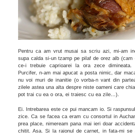
Pentru ca am vrut musai sa scriu azi, mi-am inc
supa calda si-un tzamp pe pilaf de orez alb (cam
ce-i trebuie caprioarei la ora zece dimineata. 
Purcifer, n-am mai apucat a posta nimic, dar maca
nu voi muri de inanitie (o vorba-n vant din par
zilele astea una alta despre niste oameni care chia
pot trai cu ea o ora, ei traiesc cu ea zile…).
Ei. Intrebarea este ce pui mancam io. Si raspunsu
zice. Ca se facea ca eram cu consortul in Aucha
prea place, nimeream pana mai ieri doar accident
chitit. Asa. Si la raionul de carnet, in fata-mi se