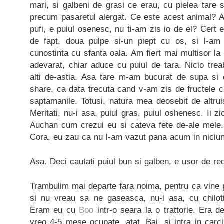
mari, si galbeni de grasi ce erau, cu pielea tare s
precum pasaretul alergat. Ce este acest animal? 
pufi, e puiul osenesc, nu ti-am zis io de el? Cert e
de fapt, doua pulpe si-un piept cu os, si l-am 
cunostinta cu sfanta oala. Am fiert mai multisor la
adevarat, chiar aduce cu puiul de tara. Nicio treab
alti de-astia. Asa tare m-am bucurat de supa si d
share, ca data trecuta cand v-am zis de fructele 
saptamanile. Totusi, natura mea deosebit de altruist
Meritati, nu-i asa, puiul gras, puiul oshenesc. Ii 
Auchan cum crezui eu si cateva fete de-ale mele. 
Cora, eu zau ca nu l-am vazut pana acum in niciun
Asa. Deci cautati puiul bun si galben, e usor de re
Trambulim mai departe fara noima, pentru ca vine pe
si nu vreau sa ne gaseasca, nu-i asa, cu chilotii
Eram eu cu
Boo
intr-o seara la o trattorie. Era de
vreo 4-5 mese ocupate, atat. Bai, si intra in carc