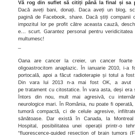
Vă rog din suflet să citiți până la final și sa
Dacă aveți bani, donați. Daca aveți un blog, scr
pagină de Facebook, share. Dacă știți companii c
impozitul lor pe profit către aceasta cauză, deschi
e… scurt. Garantez personal pentru veridicitatea 
multumesc!
_
Oana are cancer la creier, un cancer foarte
oligoastrocitom anaplazic. În ianuarie 2010, i-a 
portocală, apoi a făcut radioterapie și totul a fo
Din vara lui 2013 n-a mai fost OK, a avut p
pe tratament cu citostatice. În vara asta, deși era
întors din nou, mult mai agresivă, cu internă
neurologice mari. În România, nu poate fi operată,
tumoră compactă, ci de celule agresive, infiltrat
sănătoase. Dar există în Canada, la Montreal 
Hospital, posibilitatea unei operații printr-o t
“fluorescence-guided resection of brain tumors (