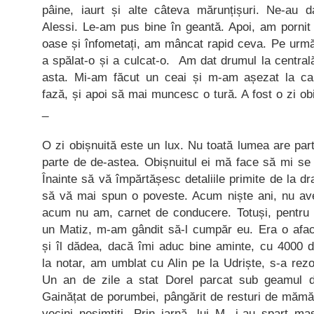
pâine, iaurt și alte câteva mărunțișuri. Ne-au 
Alessi. Le-am pus bine în geantă. Apoi, am pornit 
oase și înfometați, am mâncat rapid ceva. Pe urmă
a spălat-o și a culcat-o. Am dat drumul la centra
asta. Mi-am făcut un ceai și m-am așezat la cal
fază, și apoi să mai muncesc o tură. A fost o zi obi
_
O zi obișnuită este un lux. Nu toată lumea are pa
parte de de-astea. Obișnuitul ei mă face să mi se
Înainte să vă împărtășesc detaliile primite de la d
să vă mai spun o poveste. Acum niște ani, nu av
acum nu am, carnet de conducere. Totuși, pentru c
un Matiz, m-am gândit să-l cumpăr eu. Era o afac
și îl dădea, dacă îmi aduc bine aminte, cu 4000 
la notar, am umblat cu Alin pe la Udriște, s-a rezo
Un an de zile a stat Dorel parcat sub geamul de
Gainățat de porumbei, pângărit de resturi de mămă
vecini nesimțiți. Prin iarnă, lui M. i-au spart 