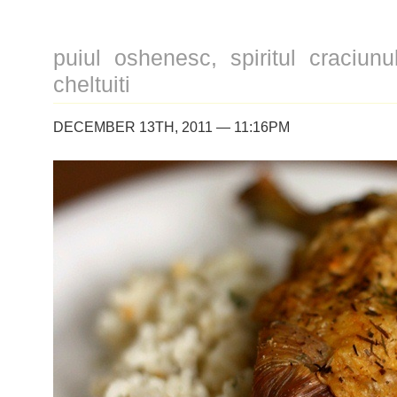
unei
zile
obișnuite
puiul oshenesc, spiritul craciun
(campanie
pentru
cheltuiti
#wanna)
DECEMBER 13TH, 2011 — 11:16PM