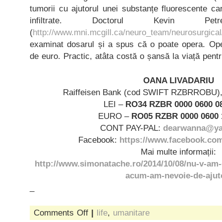
tumorii cu ajutorul unei substanțe fluorescente ca
infiltrate. Doctorul Kevin P
(
http://www.mni.mcgill.ca/neuro_team/neurosurgical
examinat dosarul și a spus că o poate opera. Ope
de euro. Practic, atâta costă o șansă la viață pent
OANA LIVADARIU
Raiffeisen Bank (cod SWIFT RZBRROBU), s
LEI –
RO34 RZBR 0000 0600 08
EURO –
RO05 RZBR 0000 0600 
CONT PAY-PAL:
dearwanna@y
Facebook:
https://www.facebook.com/
Mai multe informații:
http://www.simonatache.ro/2014/10/08/nu-v-am-
acum-am-nevoie-de-ajut
_
on
Comments Off
|
life
,
umanitare
darul