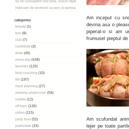
să ne cunoaștem mai bine, oracol-style
mâncare de dovlecei cu porc și quinoa
Am inceput cu snop
categories
devina asa o pleas
beauty
(1)
piperat-o si am u
boo
(8)
frumusel pieptul de 
club
(7)
contributii
(3)
dieta
(40)
every day
(438)
favorites
(120)
food coaching
(10)
life
(197)
meal planning
(27)
mommy undercover
(59)
nutritie
(12)
off topic
(126)
oldies
(115)
Am scufundat anima
party food
(52)
lejer pe toate part
publicitate
(33)