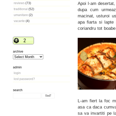
Apoi l-am desertat,
reviews
(73)
dupa cum urmeaza:
traditional
(52)
umanitare
(2)
macinat, usturoi us
vacante
(4)
apa fiarta si lapt
coriandru tot boabe,
archive
admin
login
lost password?
search
L-am fiert la foc 
asa ca daca cumva 
sa va invartiti pe 