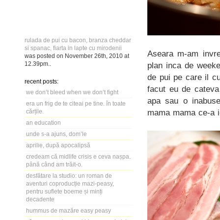
rulada de pui cu bacon, branza cheddar
si spanac, fiarta in lapte cu mirodenii
Aseara m-am invred
was posted on
November 26th, 2010
at
12.39pm
..
plan inca de weeke
de pui pe care il 
recent posts:
facut eu de cateva
we don’t bleed when we don’t fight
apa sau o inabusea
era un frig de te citeai pe tine. în toate
mama mama ce-a ie
cărțile.
an education
unde s-a ajuns, dom’le
aprilie, după apocalipsă
credeam că midlife crisis e ceva nașpa.
până când am trăit-o.
desfătare la studio: un roman de
aventuri coproducție mazi-peasy,
pentru suflete boeme și minți
decadente
hummus de mazăre easy peasy