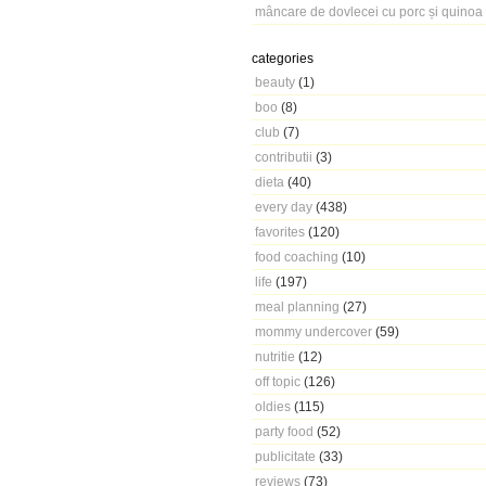
mâncare de dovlecei cu porc și quinoa
categories
beauty
(1)
boo
(8)
club
(7)
contributii
(3)
dieta
(40)
every day
(438)
favorites
(120)
food coaching
(10)
life
(197)
meal planning
(27)
mommy undercover
(59)
nutritie
(12)
off topic
(126)
oldies
(115)
party food
(52)
publicitate
(33)
reviews
(73)