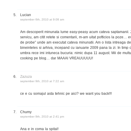
Lucian
september 6th, 2010 at 9:08 am
Am descoperit minunata lume easy-peasy acum cateva saptamanii. Zil
servicu, am citit retete si comentarii, m-am uitat pofticios la poze… e
de probe” unde am executat cateva minunatii. Am o lista intreaga de t
bineinteles si arhiva, incepand cu ianuarie 2009 pana la zi. In timp c
umbra rece imi intuneca bucuria: nimic dupa 11 august. Mii de multu
cooking pe blog… dar MAAAI VREAUUUUU!
Zazuza
september 9th, 2010 at 7:22 am
ce e cu somajul asta tehnic pe aici? we want you back!!!
Chumy
september 9th, 2010 at 2:41 pm
Ana e in coma la spital!