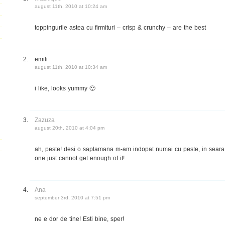
august 11th, 2010 at 10:24 am
toppingurile astea cu firmituri – crisp & crunchy – are the best
emili
august 11th, 2010 at 10:34 am
i like, looks yummy 🙂
Zazuza
august 20th, 2010 at 4:04 pm
ah, peste! desi o saptamana m-am indopat numai cu peste, in seara a
one just cannot get enough of it!
Ana
september 3rd, 2010 at 7:51 pm
ne e dor de tine! Esti bine, sper!