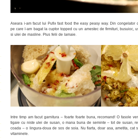
Aseara i-am facut lui Pufix fast food the easy peasy way. Din congelator 
pe care l-am bagat la cuptor topped cu un amestec de firmituri, busuioc, ust
si ulei de masline. Plus felii de lamaie.
Intre timp am facut garnitura – foarte foarte buna, recomand! O fasole ver
tigaie cu niste ulei de susan, o mana buna de seminte – tot de susan, res
coada – o lingura-doua de sos de soia. Nu fiarta, doar asa, ametita, cat sa
vitaminele.