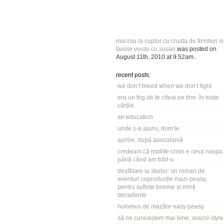
macrou la cuptor cu crusta de firmituri si
fasole verde cu susan
was posted on
August 11th, 2010
at
9.52am
..
recent posts:
we don’t bleed when we don’t fight
era un frig de te citeai pe tine. în toate
cărțile.
an education
unde s-a ajuns, dom’le
aprilie, după apocalipsă
credeam că midlife crisis e ceva nașpa.
până când am trăit-o.
desfătare la studio: un roman de
aventuri coproducție mazi-peasy,
pentru suflete boeme și minți
decadente
hummus de mazăre easy peasy
să ne cunoaștem mai bine, oracol-style