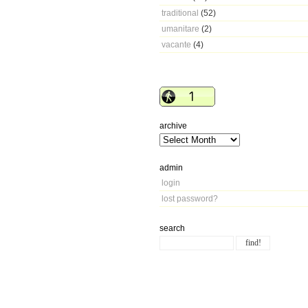
traditional
(52)
umanitare
(2)
vacante
(4)
archive
admin
login
lost password?
search