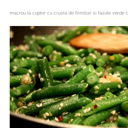
macrou la cuptor cu crusta de firmituri si fasole verde