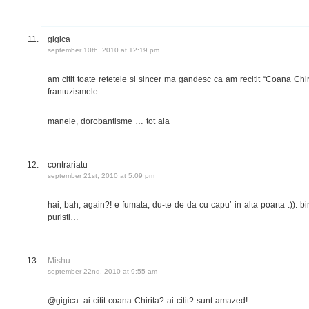
gigica
september 10th, 2010 at 12:19 pm
am citit toate retetele si sincer ma gandesc ca am recitit “Coana Chi
frantuzismele
manele, dorobantisme … tot aia
contrariatu
september 21st, 2010 at 5:09 pm
hai, bah, again?! e fumata, du-te de da cu capu’ in alta poarta :)). bin
puristi…
Mishu
september 22nd, 2010 at 9:55 am
@gigica: ai citit coana Chirita? ai citit? sunt amazed!