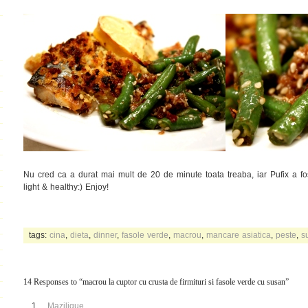
Nu cred ca a durat mai mult de 20 de minute toata treaba, iar Pufix a fo
light & healthy:) Enjoy!
tags:
cina
,
dieta
,
dinner
,
fasole verde
,
macrou
,
mancare asiatica
,
peste
,
s
14 Responses to “macrou la cuptor cu crusta de firmituri si fasole verde cu susan”
Mazilique