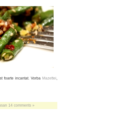
st foarte incantat. Vorba
Mazettei
,
usan
14 comments »