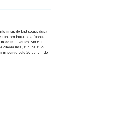
e in sir, de fapt seara, dupa
vident am trecut si la “bancul
o do in Favorites. Am citit,
e citeam insa, zi dupa zi, o
miri pentru cele 20 de luni de