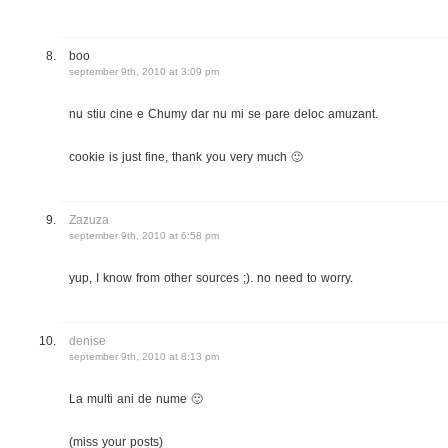
boo
september 9th, 2010 at 3:09 pm
nu stiu cine e Chumy dar nu mi se pare deloc amuzant.
cookie is just fine, thank you very much 🙂
Zazuza
september 9th, 2010 at 6:58 pm
yup, I know from other sources ;). no need to worry.
denise
september 9th, 2010 at 8:13 pm
La multi ani de nume 🙂
(miss your posts)