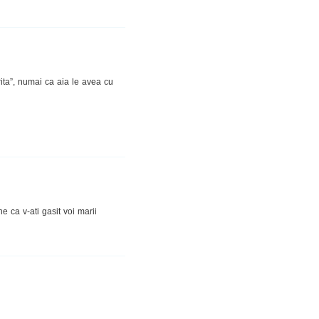
rita”, numai ca aia le avea cu
e ca v-ati gasit voi marii