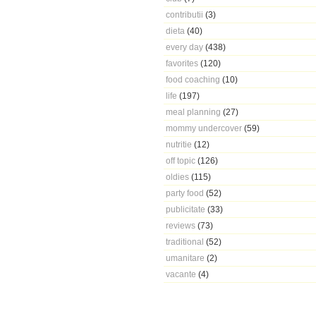
contributii
(3)
dieta
(40)
every day
(438)
favorites
(120)
food coaching
(10)
life
(197)
meal planning
(27)
mommy undercover
(59)
nutritie
(12)
off topic
(126)
oldies
(115)
party food
(52)
publicitate
(33)
reviews
(73)
traditional
(52)
umanitare
(2)
vacante
(4)