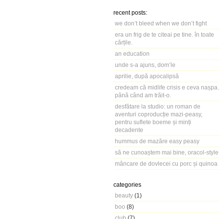
recent posts:
we don’t bleed when we don’t fight
era un frig de te citeai pe tine. în toate
cărțile.
an education
unde s-a ajuns, dom’le
aprilie, după apocalipsă
credeam că midlife crisis e ceva nașpa.
până când am trăit-o.
desfătare la studio: un roman de
aventuri coproducție mazi-peasy,
pentru suflete boeme și minți
decadente
hummus de mazăre easy peasy
să ne cunoaștem mai bine, oracol-style
mâncare de dovlecei cu porc și quinoa
categories
beauty
(1)
boo
(8)
club
(7)