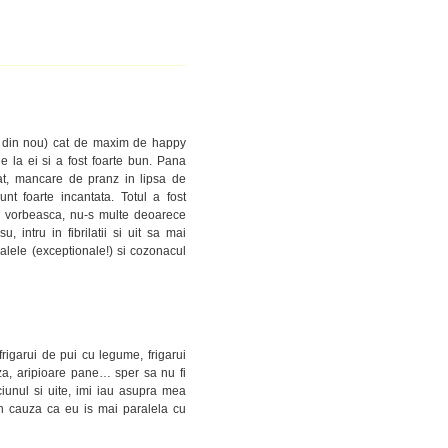
si din nou) cat de maxim de happy
 la ei si a fost foarte bun. Pana
t, mancare de pranz in lipsa de
t foarte incantata. Totul a fost
 sa vorbeasca, nu-s multe deoarece
ntru in fibrilatii si uit sa mai
alele (exceptionale!) si cozonacul
frigarui de pui cu legume, frigarui
nza, aripioare pane… sper sa nu fi
iunul si uite, imi iau asupra mea
in cauza ca eu is mai paralela cu