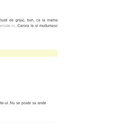
luati de grija), bun, ca la mama
roate.ro
. Carora le si multumesc
te-ul..Nu se poate sa arate