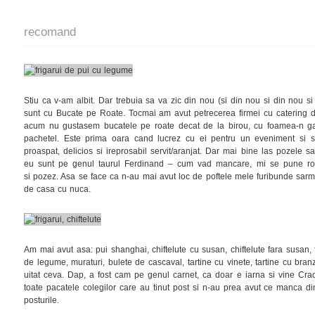
recomand
Stiu ca v-am albit. Dar trebuia sa va zic din nou (si din nou si din nou 
sunt cu Bucate pe Roate. Tocmai am avut petrecerea firmei cu catering de
acum nu gustasem bucatele pe roate decat de la birou, cu foamea-n ga
pachetel. Este prima oara cand lucrez cu ei pentru un eveniment si sun
proaspat, delicios si ireprosabil servit/aranjat. Dar mai bine las pozele
eu sunt pe genul taurul Ferdinand – cum vad mancare, mi se pune rosu, i
si pozez. Asa se face ca n-au mai avut loc de poftele mele furibunde sarm
de casa cu nuca.
Am mai avut asa: pui shanghai, chiftelute cu susan, chiftelute fara susan, 
de legume, muraturi, bulete de cascaval, tartine cu vinete, tartine cu bra
uitat ceva. Dap, a fost cam pe genul carnet, ca doar e iarna si vine Crac
toate pacatele colegilor care au tinut post si n-au prea avut ce manca d
posturile.