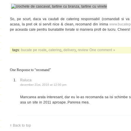
So, pe scurt, daca va cautati de catering responsabil (comandati si va 
acasa, la pret ok si servit nice & clean, recomand din inima
www.bucatepe
pe aceasta cale pentru bunatatile livrate si maniera profi de lucru. Cheers!
tags:
bucate pe roate
,
catering
,
delivery
,
review
One comment »
One Response to “recomand”
Raluca
december 21st, 2010 at 12:00 pm
Mancarea arata interesant, dar eu le-as recomanda sa isi schimbe si
asa un site in 2011 aproape..Parerea mea.
↑
Back to top