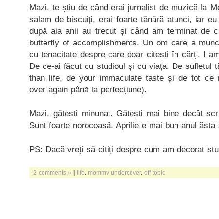
Mazi, te știu de când erai jurnalist de muzică la M
salam de biscuiți, erai foarte tânără atunci, iar e
după aia anii au trecut și când am terminat de cli
butterfly of accomplishments. Un om care a muncit
cu tenacitate despre care doar citești în cărți. I 
De ce-ai făcut cu studioul și cu viața. De sufletul 
than life, de your immaculate taste și de tot ce 
over again până la perfecțiune).
Mazi, gătești minunat. Gătești mai bine decât scr
Sunt foarte norocoasă. Aprilie e mai bun anul ăsta și
PS: Dacă vreți să citiți despre cum am decorat stu
2 comments »
|
life
,
mommy undercover
,
off topic