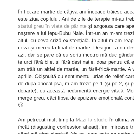
În fiecare martie de câțiva ani încoace trăiesc ace
este ziua copilului. Ani de zile de terapie mi-au tre
startul greu în viața de părinte
și angoasa care apar
naștere a lui Iepu-Bubu Naie. Într-un an m-am trezi
altul, cu ceva criză existențială. În altul m-am re
ceva și mereu la final de martie. Desigur că nu de
azi, dar se pare că eu scriu încotro mă duc gândur
te urci fără bilet și fără destinație, doar pentru că
am trăit un altfel de martie, un fără-frică-martie. A 
aprilie. Obișnuită cu sentimentul uriaș de relief car
de-după-apocalipsă, m-am trezit pe 1 (și pe 2, și p
departe), cu această nedumerită energie vitală. Mo
merge greu, căci lipsa de epuizare emoțională contr
🙂
Am petrecut mult timp la
Mazi la studio
în ultima v
încât (disgusting confession ahead), îmi miroase t