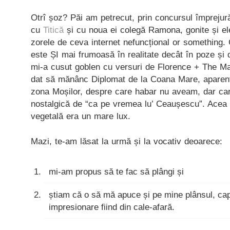
Otrî șoz? Păi am petrecut, prin concursul împrejurăr
cu
Titică
și cu noua ei colegă Ramona, gonite și ele
zorele de ceva internet nefuncțional or something. C
este ȘI mai frumoasă în realitate decât în poze și
mi-a cusut goblen cu versuri de Florence + The M
dat să mănânc Diplomat de la Coana Mare, aparent 
zona Moșilor, despre care habar nu aveam, dar car
nostalgică de “ca pe vremea lu’ Ceaușescu”. Acea 
vegetală era un mare lux.
Mazi, te-am lăsat la urmă și la vocativ deoarece:
mi-am propus să te fac să plângi și
știam că o să mă apuce și pe mine plânsul, cap
impresionare fiind din cale-afară.