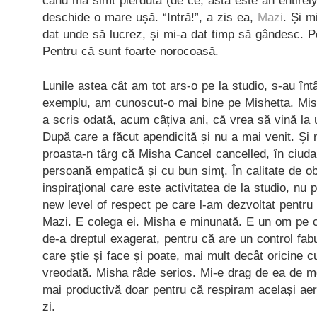
când mă simt pierdută (de ce, asta este an entirely 
deschide o mare ușă. “Intră!”, a zis ea,
Mazi
. Și m
dat unde să lucrez, și mi-a dat timp să gândesc. Pe
Pentru că sunt foarte norocoasă.
Lunile astea cât am tot ars-o pe la studio, s-au în
exemplu, am cunoscut-o mai bine pe Mishetta. Mis
a scris odată, acum câțiva ani, că vrea să vină la
După care a făcut apendicită și nu a mai venit. Și
proasta-n târg că Misha Cancel cancelled, în ciuda 
persoană empatică și cu bun simț. În calitate de ob
inspirațional care este activitatea de la studio, nu
new level of respect pe care l-am dezvoltat pentru
Mazi. E colega ei. Misha e minunată. E un om pe ca
de-a dreptul exagerat, pentru că are un control fab
care știe și face și poate, mai mult decât oricine 
vreodată. Misha râde serios. Mi-e drag de ea de m
mai productivă doar pentru că respiram același ae
zi.