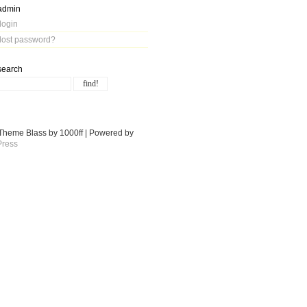
admin
login
lost password?
search
Theme Blass by 1000ff | Powered by
ress