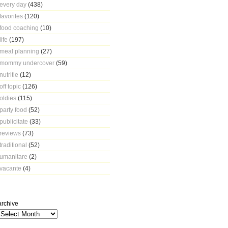
every day
(438)
favorites
(120)
food coaching
(10)
life
(197)
meal planning
(27)
mommy undercover
(59)
nutritie
(12)
off topic
(126)
oldies
(115)
party food
(52)
publicitate
(33)
reviews
(73)
traditional
(52)
umanitare
(2)
vacante
(4)
archive