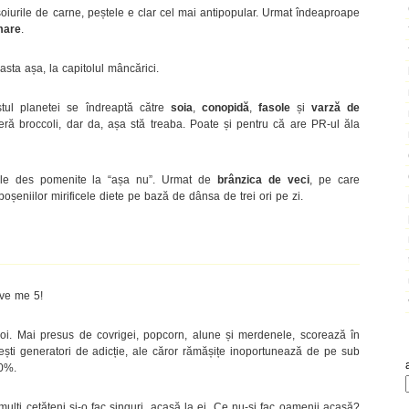
e soiurile de carne, peștele e clar cel mai antipopular. Urmat îndeaproape
mare
.
 asta așa, la capitolul mâncărici.
stul planetei se îndreaptă către
soia
,
conopidă
,
fasole
și
varză de
feră broccoli, dar da, așa stă treaba. Poate și pentru că are PR-ul ăla
ele des pomenite la “așa nu”. Urmat de
brânzica de veci
, pe care
oșeniilor mirificele diete pe bază de dânsa de trei ori pe zi.
ive me 5!
 voi. Mai presus de covrigei, popcorn, alune și merdenele, scorează în
cești generatori de adicție, ale căror rămășițe inoportunează de pe sub
00%.
ulți cetățeni și-o fac singuri, acasă la ei. Ce nu-și fac oamenii acasă?