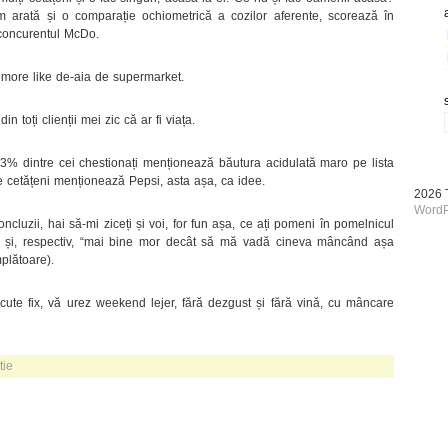
 arată și o comparație ochiometrică a cozilor aferente, scorează în
 concurentul McDo.
, more like de-aia de supermarket.
in toți clienții mei zic că ar fi viața.
63% dintre cei chestionați menționează băutura acidulată maro pe lista
e cetățeni menționează Pepsi, asta așa, ca idee.
2026
WordP
luzii, hai să-mi ziceți și voi, for fun așa, ce ați pomeni în pomelnicul
, și, respectiv, “mai bine mor decât să mă vadă cineva mâncând așa
plătoare).
ecute fix, vă urez weekend lejer, fără dezgust și fără vină, cu mâncare
tie