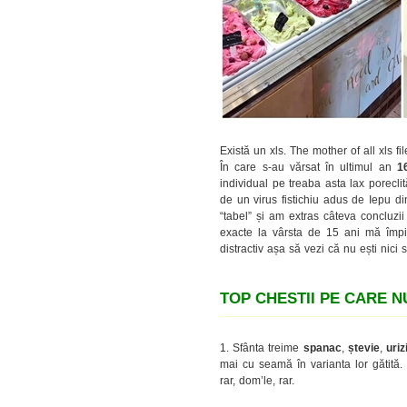
Există un xls. The mother of all xls fi
În care s-au vărsat în ultimul an
1
individual pe treaba asta lax porecli
de un virus fistichiu adus de Iepu din
“tabel” și am extras câteva concluzii
exacte la vârsta de 15 ani mă împie
distractiv așa să vezi că nu ești nici 
TOP CHESTII PE CARE N
1. Sfânta treime
spanac
,
ștevie
,
uriz
mai cu seamă în varianta lor gătit
rar, dom’le, rar.