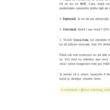
Vă zic eu ce:
KFC
. Care, după cum
preferințele oamenilor dublu față de
3.
Înghețată
. Și nu de-aia artizanală
2.
Ciocolată.
Need I say more?
42% d
1. TA-DA!
Coca-Cola
. Un zdrobitor 
lor de plăceri vinovate. Sub 2% dintr
Până mă mai scotocesc eu de alte conc
lui “nici mort nu mănânc așa ceva”
ceva” (orice exagerare este pur întâm
Și pentru că e vineri, ceasurile 4 tr
bună și, desigur, veselie. Amin.
9 comments »
|
food coaching
,
nutri