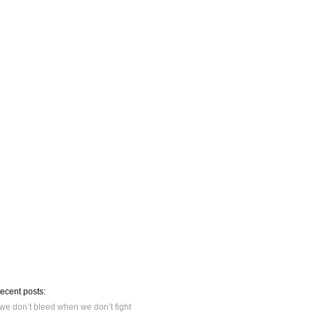
recent posts:
we don’t bleed when we don’t fight