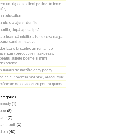
era un frig de te citeai pe tine. în toate
cărțile.
an education
unde s-a ajuns, dom’le
aprilie, după apocalipsă
credeam că midlife crisis e ceva nașpa.
până când am trăit-o.
desfătare la studio: un roman de
aventuri coproducție mazi-peasy,
pentru suflete boeme și minți
decadente
hummus de mazăre easy peasy
să ne cunoaștem mai bine, oracol-style
mâncare de dovlecei cu porc și quinoa
categories
beauty
(1)
boo
(8)
club
(7)
contributii
(3)
dieta
(40)