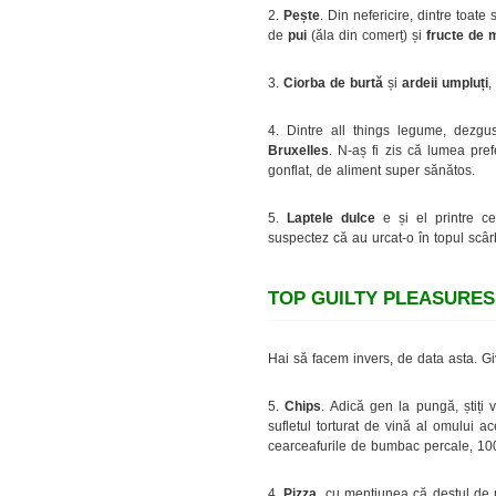
2.
Pește
. Din nefericire, dintre toat
de
pui
(ăla din comerț) și
fructe de 
3.
Ciorba de burtă
și
ardeii umpluți
,
4. Dintre all things legume, dezgu
Bruxelles
. N-aș fi zis că lumea pre
gonflat, de aliment super sănătos.
5.
Laptele dulce
e și el printre c
suspectez că au urcat-o în topul scârb
TOP GUILTY PLEASURES
Hai să facem invers, de data asta. G
5.
Chips
. Adică gen la pungă, știți
sufletul torturat de vină al omului a
cearceafurile de bumbac percale, 1
4.
Pizza
, cu mențiunea că destul de m