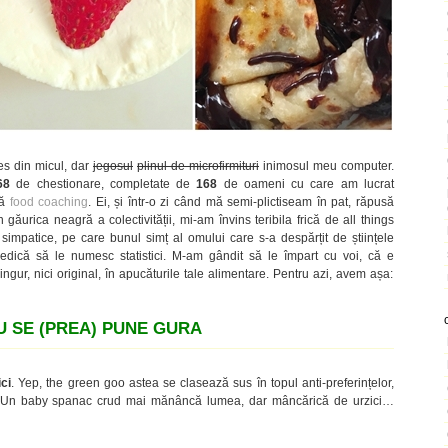
les din micul, dar
jegosul
plinul de microfirmituri
inimosul meu computer.
68
de chestionare, completate de
168
de oameni cu care am lucrat
tă
food coaching
. Ei, și într-o zi când mă semi-plictiseam în pat, răpusă
 găurica neagră a colectivității, mi-am învins teribila frică de all things
 simpatice, pe care bunul simț al omului care s-a despărțit de științele
dică să le numesc statistici. M-am gândit să le împart cu voi, că e
singur, nici original, în apucăturile tale alimentare. Pentru azi, avem așa:
U SE (PREA) PUNE GURA
ici
. Yep, the green goo astea se clasează sus în topul anti-preferințelor,
ă. Un baby spanac crud mai mănâncă lumea, dar mâncărică de urzici…