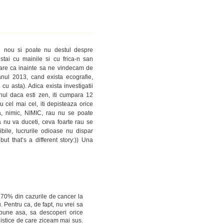
in nou si poate nu destul despre
stai cu mainile si cu frica-n san
 pare ca inainte sa ne vindecam de
anul 2013, cand exista ecografie,
 cu asta). Adica exista investigatii
enul daca esti zen, iti cumpara 12
u cel mai cel, iti depisteaza orice
ta, nimic, NIMIC, rau nu se poate
 nu va duceti, ceva foarte rau se
bile, lucrurile odioase nu dispar
but that’s a different story:)) Una
 70% din cazurile de cancer la
. Pentru ca, de fapt, nu vrei sa
pune asa, sa descoperi orice
istice de care ziceam mai sus.