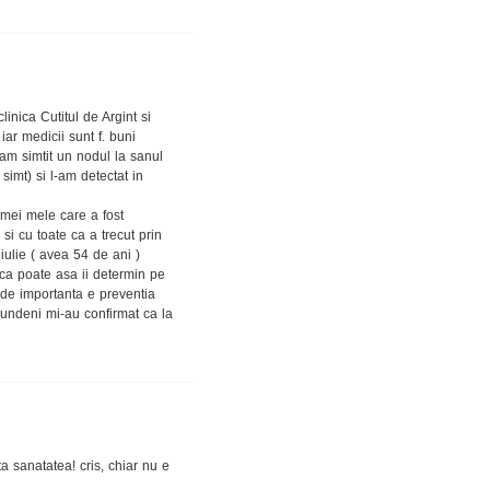
inica Cutitul de Argint si
ar medicii sunt f. buni
am simtit un nodul la sanul
simt) si l-am detectat in
mei mele care a fost
si cu toate ca a trecut prin
iulie ( avea 54 de ani )
ca poate asa ii determin pe
 de importanta e preventia
 Fundeni mi-au confirmat ca la
ta sanatatea! cris, chiar nu e