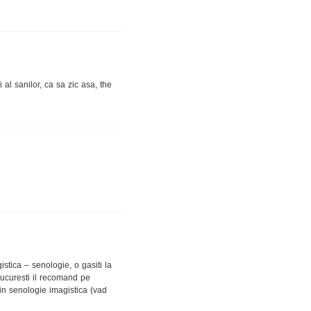
 al sanilor, ca sa zic asa, the
tica – senologie, o gasiti la
Bucuresti il recomand pe
n senologie imagistica (vad