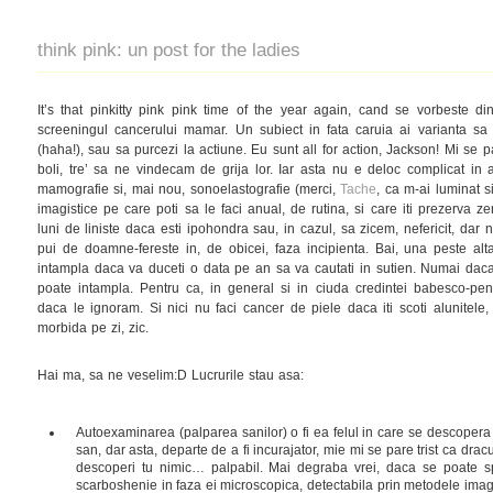
think pink: un post for the ladies
It’s that pinkitty pink pink time of the year again, cand se vorbeste d
screeningul cancerului mamar. Un subiect in fata caruia ai varianta sa 
(haha!), sau sa purcezi la actiune. Eu sunt all for action, Jackson! Mi se
boli, tre’ sa ne vindecam de grija lor. Iar asta nu e deloc complicat in 
mamografie si, mai nou, sonoelastografie (merci,
Tache
, ca m-ai luminat si
imagistice pe care poti sa le faci anual, de rutina, si care iti prezerva z
luni de liniste daca esti ipohondra sau, in cazul, sa zicem, nefericit, dar n
pui de doamne-fereste in, de obicei, faza incipienta. Bai, una peste al
intampla daca va duceti o data pe an sa va cautati in sutien. Numai daca
poate intampla. Pentru ca, in general si in ciuda credintei babesco-peni
daca le ignoram. Si nici nu faci cancer de piele daca iti scoti alunitele, 
morbida pe zi, zic.
Hai ma, sa ne veselim:D Lucrurile stau asa:
Autoexaminarea (palparea sanilor) o fi ea felul in care se descopera
san, dar asta, departe de a fi incurajator, mie mi se pare trist ca dracu
descoperi tu nimic… palpabil. Mai degraba vrei, daca se poate s
scarboshenie in faza ei microscopica, detectabila prin metodele imag