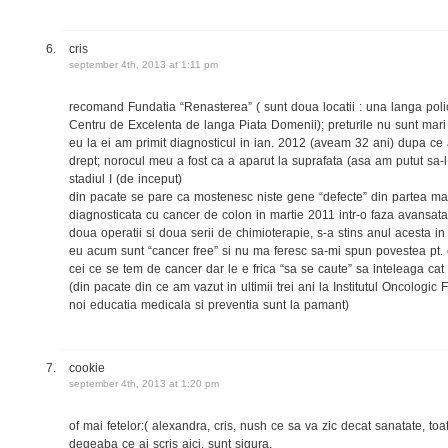
cris
september 4th, 2013 at 1:11 pm
recomand Fundatia “Renasterea” ( sunt doua locatii : una langa policl
Centru de Excelenta de langa Piata Domenii); preturile nu sunt mari i
eu la ei am primit diagnosticul in ian. 2012 (aveam 32 ani) dupa ce 
drept; norocul meu a fost ca a aparut la suprafata (asa am putut sa-l 
stadiul I (de inceput)
din pacate se pare ca mostenesc niste gene “defecte” din partea ma
diagnosticata cu cancer de colon in martie 2011 intr-o faza avansata 
doua operatii si doua serii de chimioterapie, s-a stins anul acesta in 
eu acum sunt “cancer free” si nu ma feresc sa-mi spun povestea pt. 
cei ce se tem de cancer dar le e frica “sa se caute” sa inteleaga cat
(din pacate din ce am vazut in ultimii trei ani la Institutul Oncologic
noi educatia medicala si preventia sunt la pamant)
cookie
september 4th, 2013 at 1:20 pm
of mai fetelor:( alexandra, cris, nush ce sa va zic decat sanatate, toa
degeaba ce ai scris aici, sunt sigura.