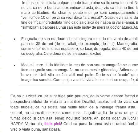
In plus, ce simti tu la palpare poate foarte bine sa fie ceva inocent. 
nu zic ca nu e buna autoexaminarea asta, doar zic ca nici nu tine lo
mare certitudine. Ba chiar te poate impinge spre comportamente 
“verifici” de 10 ori pe zi sa vezi daca “a crescut?”. Si/sau eviti sa te d
tine de frica, incredintata fiind ca o sa-ti zica de naspa si vai si-amar. 
“simtibila” la palparea unui san este motiv de mers la doctor atunci. At
Ecografia de san nu doare si este singura metoda relevanta de anali
pana in 35 de ani (de ce, aflati, de exemplu, de
aici
). Mamografia 
sentimente” de intensa neplacere, se face, de regula, dupa 40 de a
cu ecografia. Cele doua nu se, neaparat, exclud.
Medicul care iti da trimitere la eco de san sau mamografie se numes
face ecografia sau mamografia nu se numeste ginecolog. Adica na, su
bravo lor. Unii stiu ce fac, altii mai putin. Du-te sa te “caute” un
imagistica sanului. Care, na, a vazut la viata lui multe si se ocupa fix, 
Ca sa nu ziceti ca iar sunt fuga prin porumb, doua vorbe despre factori de
perspectiva stilului de viata si a nutritiei. Dealtfel, acelasi stil de viata 
toate bubele, ca nu exista mai multe feluri de a intelege treaba asta. 
control, nu mancati in exces carne rosie, bagati cardio de cinci ori pe
fumati deloc si cam asa. Nimic nou sub soare. Ah, poate doar un lucru 
HAPPY. Vorba aia,
think pink
!
Cred ca pana la urma asta e unicul “cel ma
vreti o viata buna, sanatoasa.