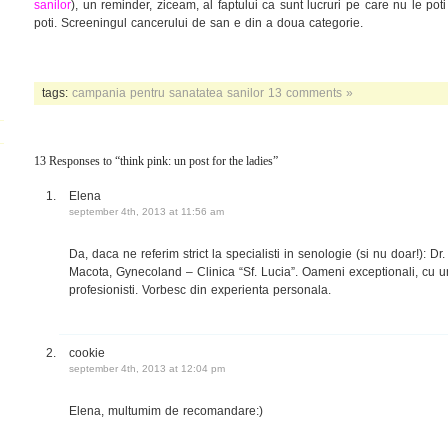
sanilor
), un reminder, ziceam, al faptului ca sunt lucruri pe care nu le poti
poti. Screeningul cancerului de san e din a doua categorie.
tags:
campania pentru sanatatea sanilor
13 comments »
13 Responses to “think pink: un post for the ladies”
Elena
september 4th, 2013 at 11:56 am
Da, daca ne referim strict la specialisti in senologie (si nu doar!): D
Macota, Gynecoland – Clinica “Sf. Lucia”. Oameni exceptionali, cu 
profesionisti. Vorbesc din experienta personala.
cookie
september 4th, 2013 at 12:04 pm
Elena, multumim de recomandare:)