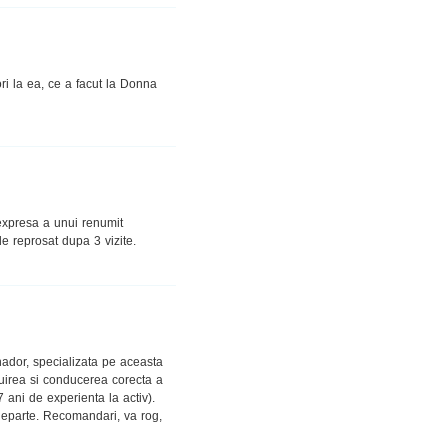
i la ea, ce a facut la Donna
expresa a unui renumit
e reprosat dupa 3 vizite.
ador, specializata pe aceasta
tuirea si conducerea corecta a
ani de experienta la activ).
eparte. Recomandari, va rog,