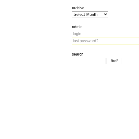
archive
admin
login
lost password?
search