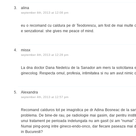
alina
september 4th, 2013 at 12:08 pm
eu o recomand cu caldura pe dr Teodorescu, am fost de mai multe or
e senzational. she gives me peace of mind.
missx
september 4th, 2013 at 12:28 pm
La dna doctor Dana Nedelcu de la Sanador am mers la solicitarea 
ginecolog. Respecta omul, profesia, intimitatea si nu am avut nimic d
Alexandra
september 4th, 2013 at 12:57 pm
Recomand calduros tot pe imagistica pe dr Adina Bosneac de la san
problema. De bine-de rau, pe radiologie mai gasim, dar pentru insti
unui tratament pe perioada indelungata nu am gasit (si am “numai” 7 
Numai ping-pong intre gineco-endo-onco, dar fiecare paseaza mai d
in Bucuresti?