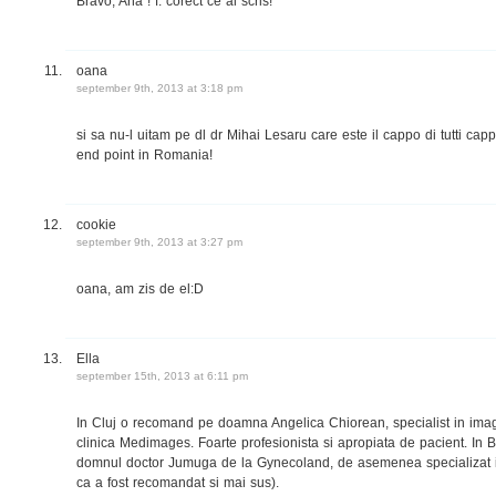
Bravo, Ana ! f. corect ce ai scris!
oana
september 9th, 2013 at 3:18 pm
si sa nu-l uitam pe dl dr Mihai Lesaru care este il cappo di tutti cappi
end point in Romania!
cookie
september 9th, 2013 at 3:27 pm
oana, am zis de el:D
Ella
september 15th, 2013 at 6:11 pm
In Cluj o recomand pe doamna Angelica Chiorean, specialist in imagis
clinica Medimages. Foarte profesionista si apropiata de pacient. In 
domnul doctor Jumuga de la Gynecoland, de asemenea specializat i
ca a fost recomandat si mai sus).