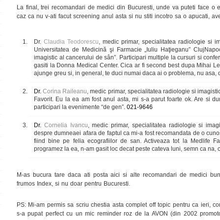
La final, trei recomandari de medici din Bucuresti, unde va puteti face o 
caz ca nu v-ati facut screening anul asta si nu stiti incotro sa o apucati, avet
Dr.
Claudia Teodorescu
, medic primar, specialitatea radiologie si i
Universitatea de Medicină şi Farmacie „Iuliu Haţieganu” ClujNapoca, 
imagistic al cancerului de sân”. Participari multiple la cursuri si confe
gasiti la Donna Medical Center. Cica ar fi second best dupa Mihai Le
ajunge greu si, in general, te duci numai daca ai o problema, nu asa, d
Dr.
Corina Raileanu
, medic primar, specialitatea radiologie si imagisti
Favorit. Eu la ea am fost anul asta, mi s-a parut foarte ok. Are si
participari la evenimente “de gen”.
021-9646
Dr.
Cornelia Ivancu
, medic primar, specialitatea radiologie si imag
despre dumneaei afara de faptul ca mi-a fost recomandata de o cuno
fiind bine pe felia ecografiilor de san. Activeaza tot la Medlife 
programez la ea, n-am gasit loc decat peste cateva luni, semn ca na, c
M-as bucura tare daca ati posta aici si alte recomandari de medici bu
frumos Index, si nu doar pentru Bucuresti.
PS: Mi-am permis sa scriu chestia asta complet off topic pentru ca ieri, 
s-a pupat perfect cu un mic reminder roz de la AVON (din 2002 promot