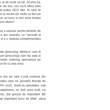
Nu ai de unde sa stii. Acuma na,
c de eco, nici nu-ti ofera vreo
de-astea OCD like. In care te
uci la doctor pe motiv ca faci pe
Bai, un lucru e cert: orice treaba
unci atunci!
za a sanului pentru femeile de
e aia nasoala, cu “senzatii si
ni si e o metoda complementara
te ginecolog. Medicul care iti
nt ginecologi care fac asta si
 medic radiolog specializat pe
dar fix cu asa ceva.
 risc pe care ii poti controla din
sanatos care ne (posibil) fereste de
Pe scurt, tineti-va greutatea sub
 saptamana, nu beti prea mult, nu
mic, dar grozav de important: BE
i important lucru de bifat”, daca