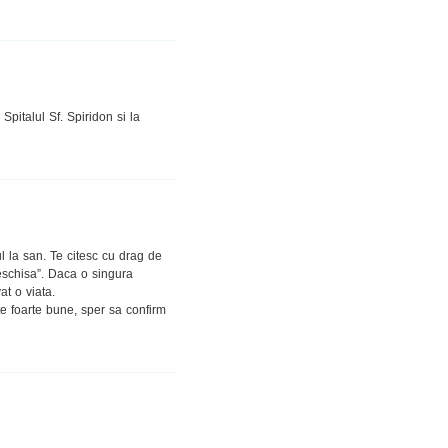
Spitalul Sf. Spiridon si la
l la san. Te citesc cu drag de
eschisa”. Daca o singura
at o viata.
nte foarte bune, sper sa confirm