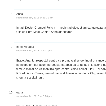
Anca
september 5th, 2013 at 11:21 am
In Iasi Doctor Crumpei Felicia – medic radiolog, stiam ca lucreaza la 
Clinica Euro Medi Center. Sanatate tuturor!
Irinel-Mihaela
september 8th, 2013 at 1:57 pm
Bravo, Ana, tot respectul pentru ca promovezi screeningul pt canceru
la inceputuri, dar acum nu pot sa ma abtin sa te aplaud ”la scena d
femeie macar se va mobiliza spre control citind articolul tau – ai salv
P.S. -dr. Anca Ciurea, centrul medical Transilvania de la Cluj, referi
si eu la sfarsitul lunii.
oana
september 9th, 2013 at 3:16 pm