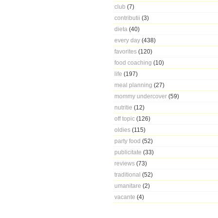
club
(7)
contributii
(3)
dieta
(40)
every day
(438)
favorites
(120)
food coaching
(10)
life
(197)
meal planning
(27)
mommy undercover
(59)
nutritie
(12)
off topic
(126)
oldies
(115)
party food
(52)
publicitate
(33)
reviews
(73)
traditional
(52)
umanitare
(2)
vacante
(4)