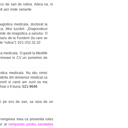
eco de san de rutina. Adica na, in
i aici niste variante.
magistica medicala, doctorat la
titlul lucrării: „Diagnosticul
rinte de imagistica a sanului. O
saru de la Fundeni (la care se
e “rutina”).
021-252.32.32
ca medicala. O gasiti la Medlife
 dumneaei in CV un pomelnic de
istica medicala. Nu stiu nimic
stinta din domeniul medical ca
Favorit si cand am sunt sa ma
hiar o fi buna.
021-9646
ni pe eco de san, sa iasa de un
convingerea mea ca preventia rules
or al
campaniei pentru sanatatea