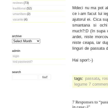
reviews
(73)
Mdeci nu ma pot abti
traditional
(52)
ce i-am facut lui i
umanitare
(2)
ajutorul ei. Cica s
vacante
(4)
smantana si ochi
much?:D (In supa cr
ardei, niste morcov
archive
niste ceapa, iar d
linguri de passata d
admin
login
Hai spor!:-)
lost password?
search
tags:
passata
,
ros
legume
7 commen
7 Responses to “passa
in casa:-)”