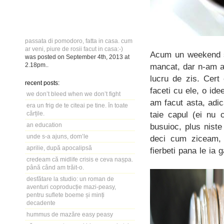
passata di pomodoro, fatta in casa. cum
ar veni, piure de rosii facut in casa:-)
Acum un weekend sa
was posted on
September 4th, 2013
at
2.18pm
..
mancat, dar n-am ap
lucru de zis. Cert
recent posts:
faceti cu ele, o ide
we don’t bleed when we don’t fight
am facut asta, adic
era un frig de te citeai pe tine. în toate
taie capul (ei nu 
cărțile.
an education
busuioc, plus niste
unde s-a ajuns, dom’le
deci cum ziceam, p
aprilie, după apocalipsă
fierbeti pana le ia
credeam că midlife crisis e ceva nașpa.
până când am trăit-o.
desfătare la studio: un roman de
aventuri coproducție mazi-peasy,
pentru suflete boeme și minți
decadente
hummus de mazăre easy peasy