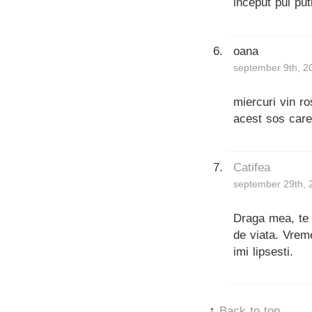
inceput pui put
oana
september 9th, 2
miercuri vin ro
acest sos car
Catifea
september 29th, 
Draga mea, te 
de viata. Vreme
imi lipsesti.
↑
Back to top