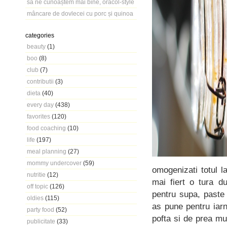
să ne cunoaștem mai bine, oracol-style
mâncare de dovlecei cu porc și quinoa
categories
beauty
(1)
boo
(8)
club
(7)
contributii
(3)
dieta
(40)
every day
(438)
favorites
(120)
food coaching
(10)
life
(197)
meal planning
(27)
mommy undercover
(59)
omogenizati totul l
nutritie
(12)
mai fiert o tura d
off topic
(126)
pentru supa, paste
oldies
(115)
as pune pentru iar
party food
(52)
pofta si de prea mu
publicitate
(33)