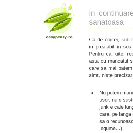
in continuar
sanatoasa
Ca de obicei,
subie
in prealabil in so
Pentru ca, uite, r
asta cu mancatul sa
care sa mai batem n
simt, niste precizar
Nu putem manca
usor, nu e sus
junk e cale lun
care, pe langa
sa o recunoasca
legume…).