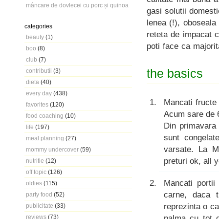
mâncare de dovlecei cu porc și quinoa
gasi solutii domest
lenea (!), oboseala
categories
reteta de impacat c
beauty
(1)
poti face ca majorit
boo
(8)
club
(7)
the basics
contributii
(3)
dieta
(40)
every day
(438)
Mancati fructe
favorites
(120)
Acum sare de 6
food coaching
(10)
Din primavara 
life
(197)
sunt congelat
meal planning
(27)
varsate. La M
mommy undercover
(59)
preturi ok, all 
nutritie
(12)
off topic
(126)
Mancati porti
oldies
(115)
carne, daca t
party food
(52)
reprezinta o c
publicitate
(33)
palma cu tot 
reviews
(73)