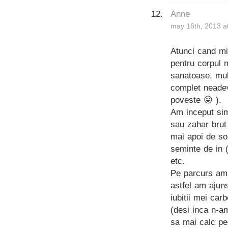
Anne
may 16th, 2013 a
Atunci cand mi
pentru corpul 
sanatoase, mul
complet neadev
poveste 😛 ).
Am inceput sim
sau zahar brut 
mai apoi de so
seminte de in (
etc.
Pe parcurs am 
astfel am ajun
iubitii mei car
(desi inca n-a
sa mai calc pe