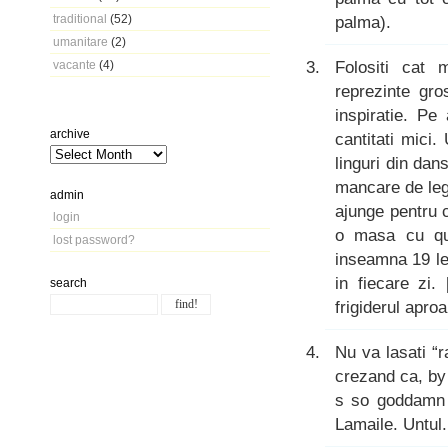
traditional
(52)
palma).
umanitare
(2)
Folositi cat 
vacante
(4)
reprezinte gros
inspiratie. Pe
archive
cantitati mici.
linguri din dan
mancare de leg
admin
ajunge pentru c
login
o masa cu qui
lost password?
inseamna 19 le
in fiecare zi
search
frigiderul apro
Nu va lasati “r
crezand ca, by 
s so goddamn e
Lamaile. Untul.