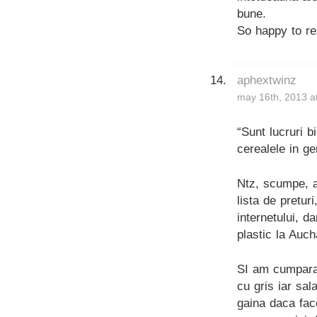
bune.
So happy to re
aphextwinz
may 16th, 2013 a
“Sunt lucruri 
cerealele in ge
Ntz, scumpe, a
lista de pretur
internetului, d
plastic la Auch
SI am cumparat
cu gris iar sal
gaina daca fac