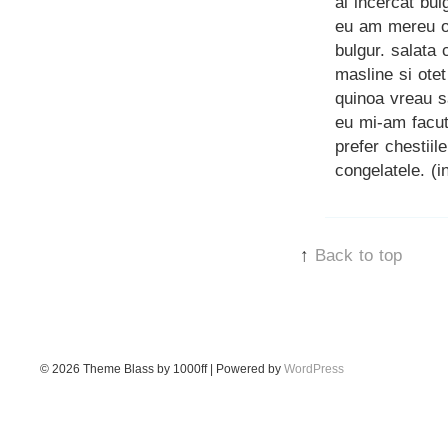
ai incercat bul
eu am mereu or
bulgur. salata 
masline si ote
quinoa vreau s
eu mi-am facut 
prefer chestiil
congelatele. (i
↑
Back to top
© 2026
Theme Blass by 1000ff | Powered by
WordPress