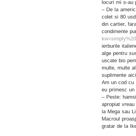
locuri mi s-au 
– De la ameri
colet si 80 usd
din cartier, fa
condimente pur
kw=simply%20
ierburile italie
alge pentru su
uscate bio pen
multe, multe a
suplimente aici
Am un cod cu c
eu primesc un 
– Peste: hamsia
apropiat vreau
la Mega sau Li
Macroul proaspa
gratar de la Ik