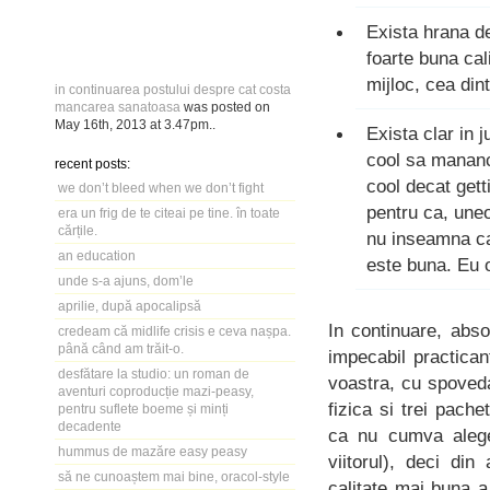
Exista hrana de
foarte buna ca
mijloc, cea di
in continuarea postului despre cat costa
mancarea sanatoasa
was posted on
May 16th, 2013
at
3.47pm
..
Exista clar in j
cool sa mananci
recent posts:
cool decat gett
we don’t bleed when we don’t fight
pentru ca, uneo
era un frig de te citeai pe tine. în toate
cărțile.
nu inseamna ca
an education
este buna. Eu 
unde s-a ajuns, dom’le
aprilie, după apocalipsă
In continuare, abs
credeam că midlife crisis e ceva nașpa.
până când am trăit-o.
impecabil practican
desfătare la studio: un roman de
voastra, cu spoveda
aventuri coproducție mazi-peasy,
fizica si trei pache
pentru suflete boeme și minți
decadente
ca nu cumva aleger
hummus de mazăre easy peasy
viitorul), deci di
să ne cunoaștem mai bine, oracol-style
calitate mai buna a 