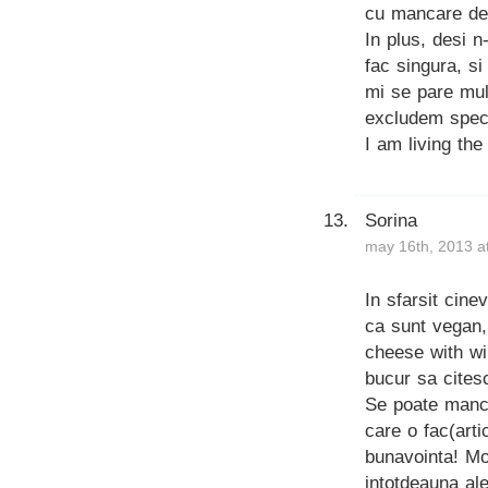
cu mancare de 
In plus, desi 
fac singura, s
mi se pare mul
excludem specia
I am living the
Sorina
may 16th, 2013 a
In sfarsit cine
ca sunt vegan,
cheese with wi
bucur sa citesc 
Se poate manca
care o fac(arti
bunavointa! Mo
intotdeauna al