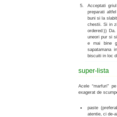
Acceptati griul
preparati altfe
buni si la slab
chestii. Si in 
ordered:)) Da.
uneori pur si 
e mai bine g
sapatamana i
biscuiti in loc
super-lista
Acele “marfuri” p
exagerat de scumpe
paste (prefera
atentie, ci de-a