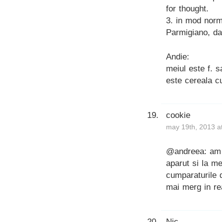
for thought.
3. in mod norm
Parmigiano, da
Andie:
meiul este f. s
este cereala c
cookie
may 19th, 2013 a
@andreea: am l
aparut si la m
cumparaturile 
mai merg in rea
Nic