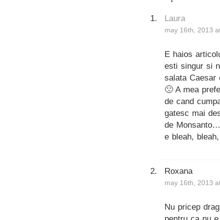
Laura
may 16th, 2013 a
E haios articol
esti singur si 
salata Caesar 
🙁 A mea prefe
de cand cumpar
gatesc mai des)
de Monsanto… t
e bleah, bleah
Roxana
may 16th, 2013 a
Nu pricep drag
pentru ca nu e