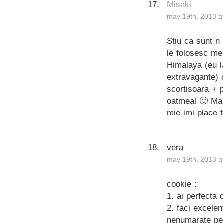
Misaki
may 19th, 2013 a
Stiu ca sunt n
le folosesc me
Himalaya (eu l
extravagante) 
scortisoara + 
oatmeal 🙂 Ma 
mie imi place 
vera
may 19th, 2013 a
cookie :
1. ai perfecta 
2. faci excelen
nenumarate per