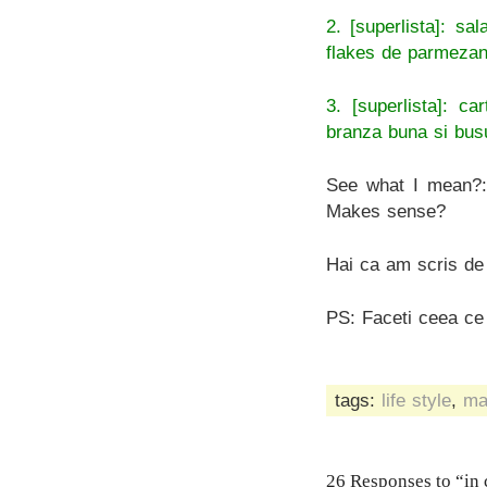
2. [superlista]: s
flakes de parmezan +
3. [superlista]: c
branza buna si busu
See what I mean?:)
Makes sense?
Hai ca am scris de
PS: Faceti ceea ce 
tags:
life style
,
ma
26 Responses to “in 