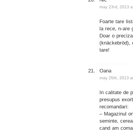
may 23rd, 2013 a
Foarte tare lis
la rece, n-are
Doar o preciza
(knäckebröd), 
tare!
Oana
may 25th, 2013 a
In calitate de
presupus exorb
recomandari:
– Magazinul o
seminte, cereal
cand am comand