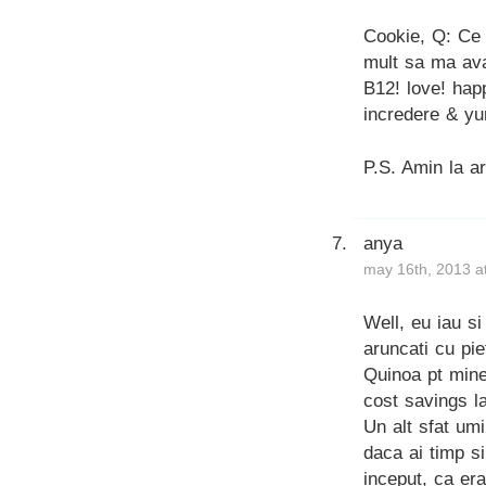
Cookie, Q: Ce
mult sa ma ava
B12! love! happ
incredere & yu
P.S. Amin la ar
anya
may 16th, 2013 a
Well, eu iau s
aruncati cu pie
Quinoa pt mine
cost savings l
Un alt sfat umi
daca ai timp si
inceput, ca er