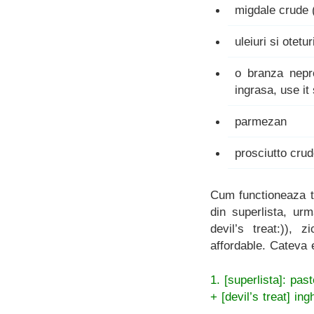
migdale crude (
uleiuri si otetu
o branza nepr
ingrasa, use it 
parmezan
prosciutto cru
Cum functioneaza t
din superlista, ur
devil’s treat:)),
affordable. Cateva 
1. [superlista]: pas
+ [devil’s treat] ing