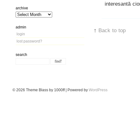
interesantă cio
archive
admin
↑
Back to top
login
lost password?
search
© 2026
Theme Blass by 1000ff | Powered by
WordPress