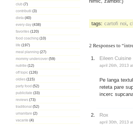
nimic, zambiti:)
club
(7)
contributii
(3)
dieta
(40)
tags:
cartofi noi
,
c
every day
(438)
favorites
(120)
food coaching
(10)
2 Responses to “intre
life
(197)
meal planning
(27)
Eileen Cuisine
mommy undercover
(59)
april 26th, 2013 
nutritie
(12)
off topic
(126)
Pe langa textul
oldies
(115)
party food
(52)
reteta pare sup
publicitate
(33)
incerc supcana,
reviews
(73)
traditional
(52)
umanitare
(2)
Rox
vacante
(4)
april 30th, 2013 