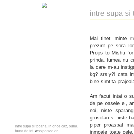
intre supa si
Mai tineti minte
m
prezint pe sora lo
Props to Mishu for
prinda, lumea nu c
la care m-au instig
kg? srsly?! cata i
bine simtita prajeal
Am facut intai o s
de pe oasele ei, am
noi, niste sparang
grosolan si niste b
piper proaspat ma
intre supa si tocana. in orice caz, buna.
buna de tot.
was posted on
inmoaie toate cele