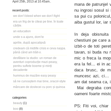
April 25th, 2013
at
10.45am
..
mana de patrunjel 
nu ingrosi sosul si
recent posts:
sa pui cu polonicul
we don’t bleed when we don’t fight
aiba gustul lor, iar 
era un frig de te citeai pe tine. în toate
cărțile.
an education
In deja obisnuita 
unde s-a ajuns, dom’le
chestiuni pe care a 
aprilie, după apocalipsă
izbit-o de toti pe
credeam că midlife crisis e ceva nașpa.
tavan, si buda nu 
până când am trăit-o.
mic o freca la mop,
desfătare la studio: un roman de
aventuri coproducție mazi-peasy,
era la fel… ei in 
pentru suflete boeme și minți
daca brusc, de m
decadente
muncesc azi, ci… n
hummus de mazăre easy peasy
am dat seama ca, in
să ne cunoaștem mai bine, oracol-style
mâncare de dovlecei cu porc și quinoa
Mai degraba conte
oameni foarte mist
categories
beauty
(1)
PS: Fiti voi, chia
boo
(8)