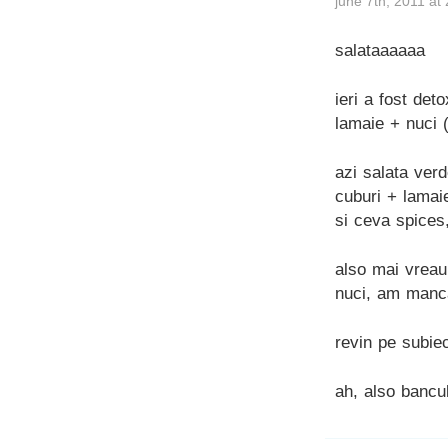
june 7th, 2011 at
salataaaaaa
ieri a fost det
lamaie + nuci (
azi salata verd
cuburi + lamai
si ceva spices
also mai vreau
nuci, am mancat
revin pe subiec
ah, also bancul