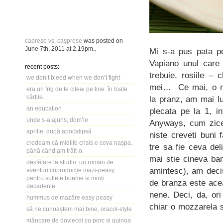
caprese vs. caşprese
was posted on
June 7th, 2011
at
2.19pm
..
Mi s-a pus pata p
Vapiano unul care
recent posts:
trebuie, rosiile – 
we don’t bleed when we don’t fight
mei… Ce mai, o ne
era un frig de te citeai pe tine. în toate
cărțile.
la pranz, am mai l
an education
plecata pe la 1, i
unde s-a ajuns, dom’le
Anyways, cum zicea
aprilie, după apocalipsă
niste creveti buni 
credeam că midlife crisis e ceva nașpa.
tre sa fie ceva del
până când am trăit-o.
mai stie cineva ban
desfătare la studio: un roman de
amintesc), am deci
aventuri coproducție mazi-peasy,
pentru suflete boeme și minți
de branza este ace
decadente
nene. Deci, da, or
hummus de mazăre easy peasy
chiar o mozzarela 
să ne cunoaștem mai bine, oracol-style
mâncare de dovlecei cu porc și quinoa