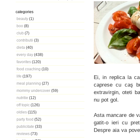
categories
beauty
(1)
boo
(8)
club
(7)
contributii
(3)
dieta
(40)
every day
(438)
favorites
(120)
food coaching
(10)
life
(197)
Ei, in replica la 
meal planning
(27)
caprese cu caş bu
mommy undercover
(59)
extravirgin, oteti 
nutritie
(12)
nu pot gol.
off topic
(126)
oldies
(115)
Asta mancare de va
party food
(52)
gatit-o ieri cu pr
publicitate
(33)
Despre aia va poves
reviews
(73)