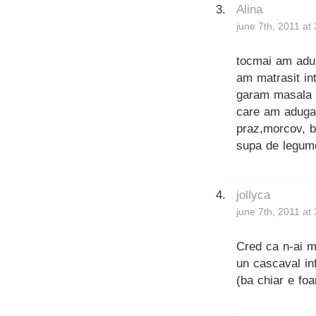
Alina
june 7th, 2011 at
tocmai am adun
am matrasit in
garam masala ,
care am adugat 
praz,morcov, b
supa de legume
jollyca
june 7th, 2011 at
Cred ca n-ai ma
un cascaval in
(ba chiar e foa