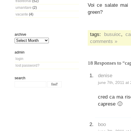
traditional
(52)
Voi ce salate mai 
umanitare
(2)
green?
vacante
(4)
tags:
busuioc
,
ca
archive
comments »
admin
login
18 Responses to “cap
lost password?
denise
search
june 7th, 2011 at
cred ca ma ris
caprese 🙂
boo