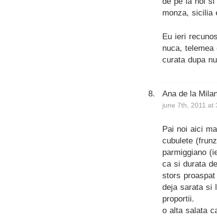
de pe la noi s
monza, sicilia
Eu ieri recuno
nuca, telemea d
curata dupa n
Ana de la Mila
june 7th, 2011 at
Pai noi aici m
cubulete (frunz
parmiggiano (i
ca si durata d
stors proaspat
deja sarata si
proportii.
o alta salata 