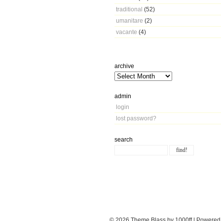
traditional
(52)
umanitare
(2)
vacante
(4)
archive
admin
login
lost password?
search
© 2026
Theme Blass by 1000ff | Powere