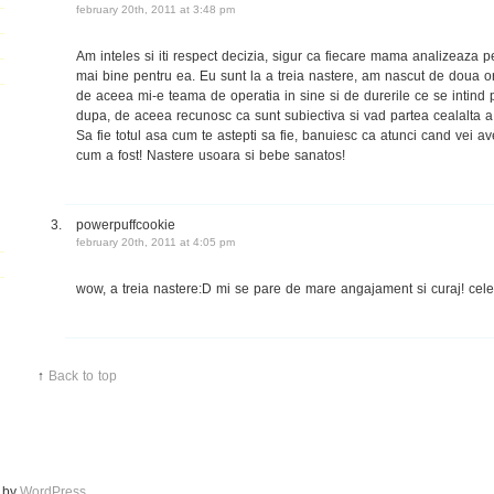
february 20th, 2011 at 3:48 pm
Am inteles si iti respect decizia, sigur ca fiecare mama analizeaza pe
mai bine pentru ea. Eu sunt la a treia nastere, am nascut de doua ori
de aceea mi-e teama de operatia in sine si de durerile ce se intind 
dupa, de aceea recunosc ca sunt subiectiva si vad partea cealalta 
Sa fie totul asa cum te astepti sa fie, banuiesc ca atunci cand vei av
cum a fost! Nastere usoara si bebe sanatos!
powerpuffcookie
february 20th, 2011 at 4:05 pm
wow, a treia nastere:D mi se pare de mare angajament si curaj! cele 
↑
Back to top
d by
WordPress