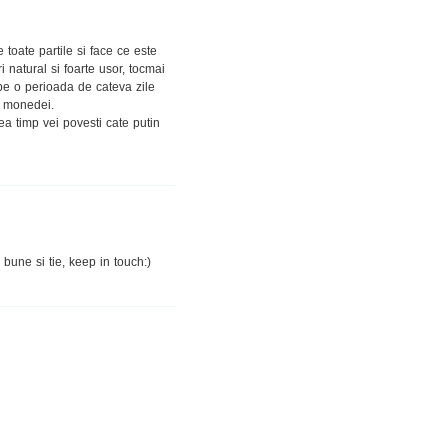
 toate partile si face ce este
 natural si foarte usor, tocmai
pe o perioada de cateva zile
a monedei.
ea timp vei povesti cate putin
bune si tie, keep in touch:)