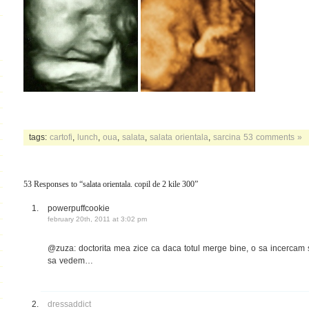
tags:
cartofi
,
lunch
,
oua
,
salata
,
salata orientala
,
sarcina
53 comments »
53 Responses to “salata orientala. copil de 2 kile 300”
powerpuffcookie
february 20th, 2011 at 3:02 pm
@zuza: doctorita mea zice ca daca totul merge bine, o sa incercam
sa vedem…
dressaddict