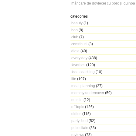
mâncare de dovlecei cu porc și quinoa
categories
beauty
(1)
boo
(8)
club
(7)
contributii
(3)
dieta
(40)
every day
(438)
favorites
(120)
food coaching
(10)
life
(197)
meal planning
(27)
mommy undercover
(59)
nutritie
(12)
off topic
(126)
oldies
(115)
party food
(52)
publicitate
(33)
reviews
(73)