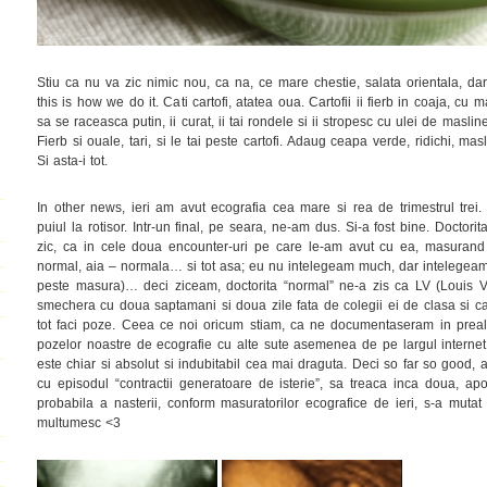
Stiu ca nu va zic nimic nou, ca na, ce mare chestie, salata orientala, d
this is how we do it. Cati cartofi, atatea oua. Cartofii ii fierb in coaja, cu m
sa se raceasca putin, ii curat, ii tai rondele si ii stropesc cu ulei de maslin
Fierb si ouale, tari, si le tai peste cartofi. Adaug ceapa verde, ridichi, mas
Si asta-i tot.
In other news, ieri am avut ecografia cea mare si rea de trimestrul trei
puiul la rotisor. Intr-un final, pe seara, ne-am dus. Si-a fost bine. Doctori
zic, ca in cele doua encounter-uri pe care le-am avut cu ea, masurand t
normal, aia – normala… si tot asa; eu nu intelegeam much, dar intelegea
peste masura)… deci ziceam, doctorita “normal” ne-a zis ca LV (Louis Vu
smechera cu doua saptamani si doua zile fata de colegii ei de clasa si ca 
tot faci poze. Ceea ce noi oricum stiam, ca ne documentaseram in preala
pozelor noastre de ecografie cu alte sute asemenea de pe largul interne
este chiar si absolut si indubitabil cea mai draguta. Deci so far so good
cu episodul “contractii generatoare de isterie”, sa treaca inca doua, ap
probabila a nasterii, conform masuratorilor ecografice de ieri, s-a mutat
multumesc <3