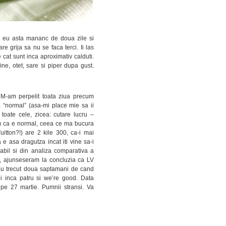
ar eu asta mananc de doua zile si
are grija sa nu se faca terci. Ii las
e cat sunt inca aproximativ calduti.
line, otet, sare si piper dupa gust.
. M-am perpelit toata ziua precum
ta “normal” (asa-mi place mie sa ii
oate cele, zicea: cutare lucru –
m ca e normal, ceea ce ma bucura
itton?!) are 2 kile 300, ca-i mai
e asa dragutza incat iti vine sa-i
bil si din analiza comparativa a
t, ajunseseram la concluzia ca LV
, au trecut doua saptamani de cand
oi inca patru si we’re good. Data
 pe 27 martie. Pumnii stransi. Va