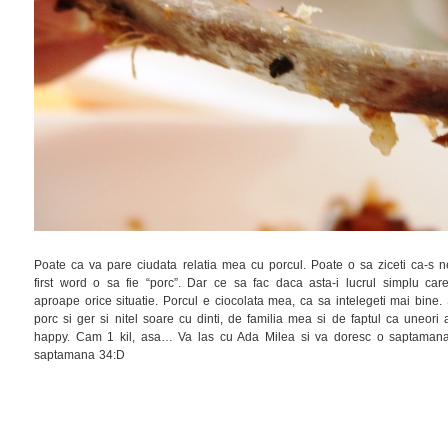
Poate ca va pare ciudata relatia mea cu porcul. Poate o sa ziceti ca-
first word o sa fie “porc”. Dar ce sa fac daca asta-i lucrul simplu c
aproape orice situatie. Porcul e ciocolata mea, ca sa intelegeti mai bine
porc si ger si nitel soare cu dinti, de familia mea si de faptul ca uneori 
happy. Cam 1 kil, asa… Va las cu Ada Milea si va doresc o saptamana 
saptamana 34:D