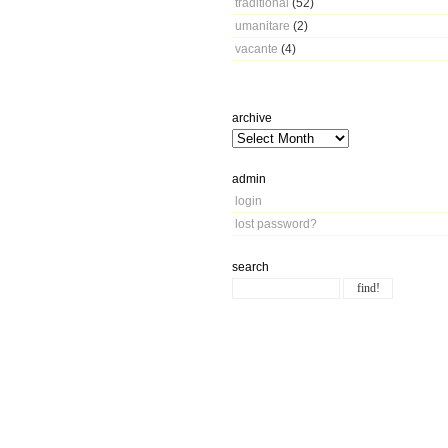
traditional
(52)
umanitare
(2)
vacante
(4)
archive
admin
login
lost password?
search