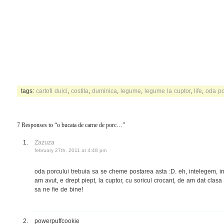
tags:
cartofi dulci
,
costita
,
duminica
,
legume
,
legume la cuptor
,
life
,
oda po
7 Responses to “o bucata de carne de porc…”
Zazuza
february 27th, 2011 at 4:48 pm
oda porcului trebuia sa se cheme postarea asta :D. eh, intelegem, int
am avut, e drept piept, la cuptor, cu soricul crocant, de am dat clasa 
sa ne fie de bine!
powerpuffcookie