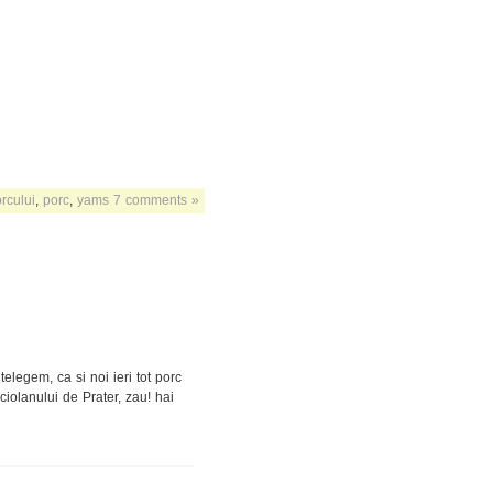
rcului
,
porc
,
yams
7 comments »
elegem, ca si noi ieri tot porc
ciolanului de Prater, zau! hai