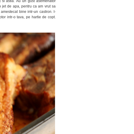
erg si astia. Au un gust asemenator
b jet de apa, pentru ca am vrut sa
m amestecat bine intr-un castron. I-
or intr-o tava, pe hartie de copt.