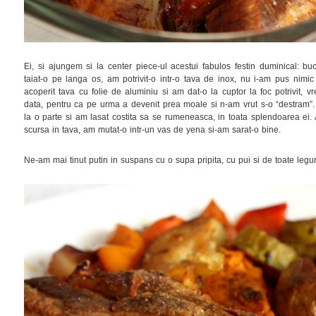
Ei, si ajungem si la center piece-ul acestui fabulos festin duminical: b
taiat-o pe langa os, am potrivit-o intr-o tava de inox, nu i-am pus nimi
acoperit tava cu folie de aluminiu si am dat-o la cuptor la foc potrivit, v
data, pentru ca pe urma a devenit prea moale si n-am vrut s-o “destram”. 
la o parte si am lasat costita sa se rumeneasca, in toata splendoarea ei.
scursa in tava, am mutat-o intr-un vas de yena si-am sarat-o bine.
Ne-am mai tinut putin in suspans cu o supa pripita, cu pui si de toate le