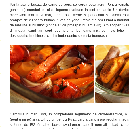
Pai la asa o bucata de carne de porc, se cerea ceva acru. Pentru variatie,
genialele) muraturi cu niste legume marinate in otet balsamic. Un dovlec
morcoviori mai firavi asa, ardei rosu, verde si portocaliu si cateva rosi
aranjate de cu seara frumos in vas de yena. Peste ele am turnat o marinat
de masline si busuioc (congelat, ca proaspat nu am avut). Am acoperit vasul
dimineata, cand am copt legumele la foc foarte mic, cu niste folie 
descoperite in ultimele cinci minute pentru o crusta frumoasa.
Garnitura numarul doi, in completarea legumelor delicios-balsamice, a 
(pentru mine) si cartofi dulci (pentru Pufix, caruia cartofii aia regular ii fac
suferind de IBS (irritable bowel syndrome): cartofii normali – bad, carto