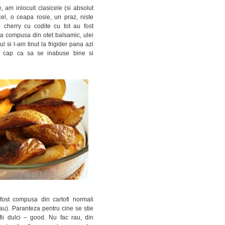
 am inlocuit clasicele (si absolut
el, o ceapa rosie, un praz, niste
i cherry cu codite cu tot au fost
a compusa din otet balsamic, ulei
 si l-am tinut la frigider pana azi
in cap ca sa se inabuse bine si
fost compusa din cartofi normali
 rau). Paranteza pentru cine se stie
fii dulci – good. Nu fac rau, din