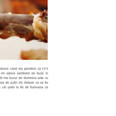
s nebuna cand ma gandesc ca LV’s
are-mi aduce zambetul pe buze in
. Si ma bucur de duminica asta cu
asa de putin imi trebuie ca sa fiu
cel putin la fel de frumoasa ca