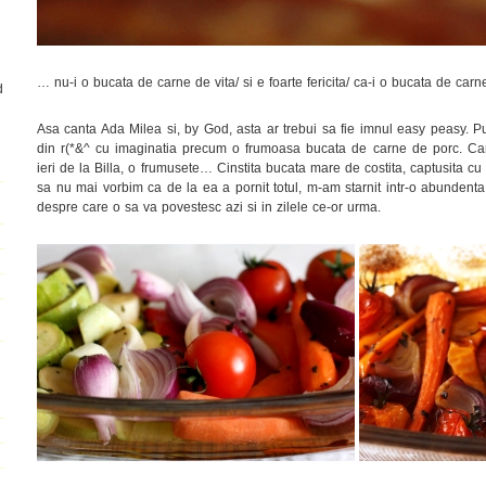
… nu-i o bucata de carne de vita/ si e foarte fericita/ ca-i o bucata de ca
d
Asa canta Ada Milea si, by God, asta ar trebui sa fie imnul easy peasy. Pu
din r(*&^ cu imaginatia precum o frumoasa bucata de carne de porc. C
ieri de la Billa, o frumusete… Cinstita bucata mare de costita, captusita cu 
sa nu mai vorbim ca de la ea a pornit totul, m-am starnit intr-o abundenta d
despre care o sa va povestesc azi si in zilele ce-or urma.