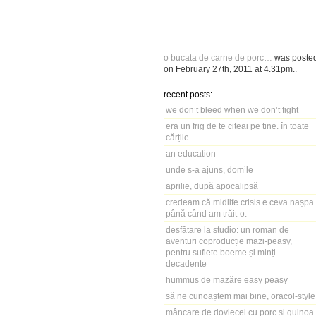
o bucata de carne de porc…
was poste
on
February 27th, 2011
at
4.31pm
..
recent posts:
we don’t bleed when we don’t fight
era un frig de te citeai pe tine. în toate
cărțile.
an education
unde s-a ajuns, dom’le
aprilie, după apocalipsă
credeam că midlife crisis e ceva nașpa.
până când am trăit-o.
desfătare la studio: un roman de
aventuri coproducție mazi-peasy,
pentru suflete boeme și minți
decadente
hummus de mazăre easy peasy
să ne cunoaștem mai bine, oracol-style
mâncare de dovlecei cu porc și quinoa