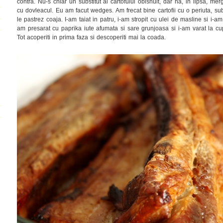
contra. Nu-s chiar un substitut al cartofului obisnuit, dar na, in lipsa, m
cu dovleacul. Eu am facut wedges. Am frecat bine cartofii cu o periuta, su
le pastrez coaja. I-am taiat in patru, i-am stropit cu ulei de masline si i-a
am presarat cu paprika iute afumata si sare grunjoasa si i-am varat la cupt
Tot acoperiti in prima faza si descoperiti mai la coada.