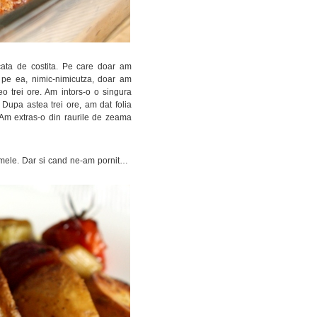
ucata de costita. Pe care doar am
c pe ea, nimic-nimicutza, doar am
reo trei ore. Am intors-o o singura
Dupa astea trei ore, am dat folia
 Am extras-o din raurile de zeama
gumele. Dar si cand ne-am pornit…