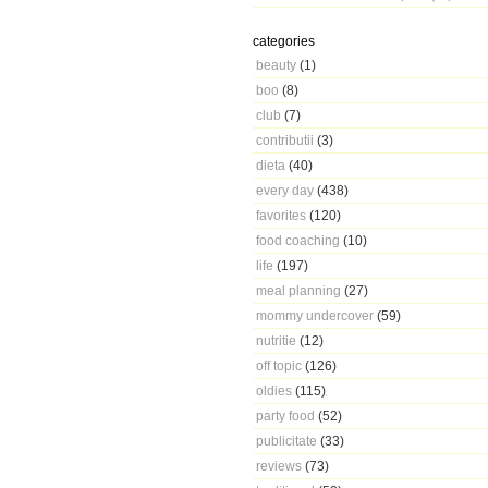
categories
beauty
(1)
boo
(8)
club
(7)
contributii
(3)
dieta
(40)
every day
(438)
favorites
(120)
food coaching
(10)
life
(197)
meal planning
(27)
mommy undercover
(59)
nutritie
(12)
off topic
(126)
oldies
(115)
party food
(52)
publicitate
(33)
reviews
(73)