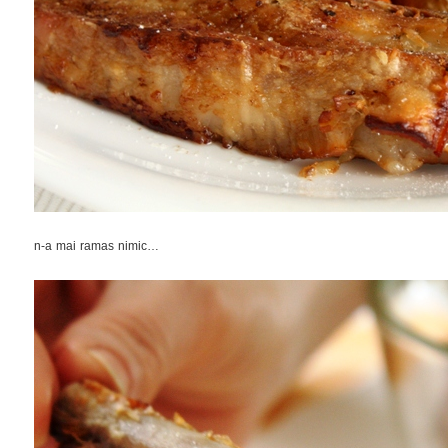
n-a mai ramas nimic…