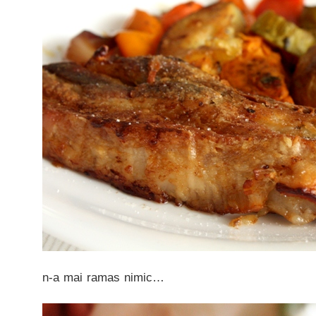
n-a mai ramas nimic…