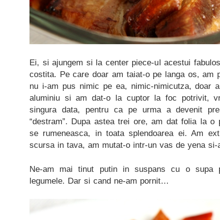
Ei, si ajungem si la center piece-ul acestui fabulo
costita. Pe care doar am taiat-o pe langa os, am po
nu i-am pus nimic pe ea, nimic-nimicutza, doar a
aluminiu si am dat-o la cuptor la foc potrivit, v
singura data, pentru ca pe urma a devenit pr
“destram”. Dupa astea trei ore, am dat folia la o 
se rumeneasca, in toata splendoarea ei. Am ext
scursa in tava, am mutat-o intr-un vas de yena si-
Ne-am mai tinut putin in suspans cu o supa pr
legumele. Dar si cand ne-am pornit…