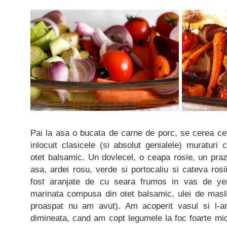
Pai la asa o bucata de carne de porc, se cerea ce
inlocuit clasicele (si absolut genialele) muraturi
otet balsamic. Un dovlecel, o ceapa rosie, un praz,
asa, ardei rosu, verde si portocaliu si cateva rosi
fost aranjate de cu seara frumos in vas de ye
marinata compusa din otet balsamic, ulei de masli
proaspat nu am avut). Am acoperit vasul si l-am
dimineata, cand am copt legumele la foc foarte mic,