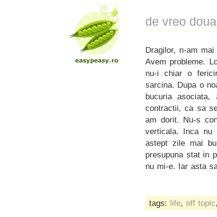
de vreo doua
Dragilor, n-am mai 
Avem probleme. Lon
nu-i chiar o feri
sarcina. Dupa o noap
bucuria asociata,
contractii, ca sa 
am dorit. Nu-s con
verticala. Inca nu
astept zile mai bu
presupuna stat in p
nu mi-e. Iar asta s
tags:
life
,
off topic