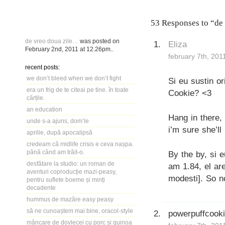
53 Responses to “de
de vreo doua zile…
was posted on
Eliza
February 2nd, 2011
at
12.26pm
..
february 7th, 201
recent posts:
we don’t bleed when we don’t fight
Si eu sustin or
era un frig de te citeai pe tine. în toate
Cookie? <3
cărțile.
an education
Hang in there, 
unde s-a ajuns, dom’le
i’m sure she’ll
aprilie, după apocalipsă
credeam că midlife crisis e ceva nașpa.
până când am trăit-o.
By the by, si 
desfătare la studio: un roman de
am 1.84, el ar
aventuri coproducție mazi-peasy,
modesti]. So n
pentru suflete boeme și minți
decadente
hummus de mazăre easy peasy
să ne cunoaștem mai bine, oracol-style
powerpuffcook
mâncare de dovlecei cu porc și quinoa