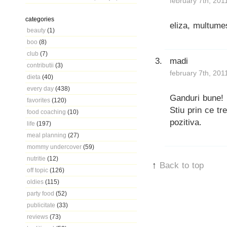
february 7th, 201
categories
eliza, multume
beauty
(1)
boo
(8)
club
(7)
madi
contributii
(3)
february 7th, 201
dieta
(40)
every day
(438)
Ganduri bune!
favorites
(120)
Stiu prin ce tr
food coaching
(10)
pozitiva.
life
(197)
meal planning
(27)
mommy undercover
(59)
nutritie
(12)
↑
Back to top
off topic
(126)
oldies
(115)
party food
(52)
publicitate
(33)
reviews
(73)