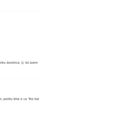
tru duminica :)). tot avem
an, pentru time e ca “the bat