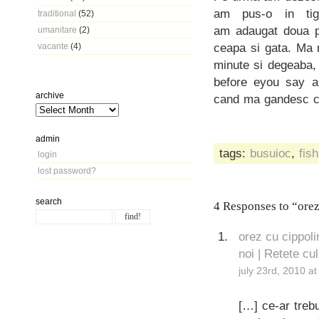
am pus-o in tiga
traditional
(52)
am adaugat doua po
umanitare
(2)
ceapa si gata. Ma r
vacante
(4)
minute si degeaba, 
before eyou say a
archive
cand ma gandesc c
admin
tags:
busuioc
,
fish
login
lost password?
search
4 Responses to “orez
orez cu cippoli
noi | Retete cu
july 23rd, 2010 a
[…] ce-ar treb