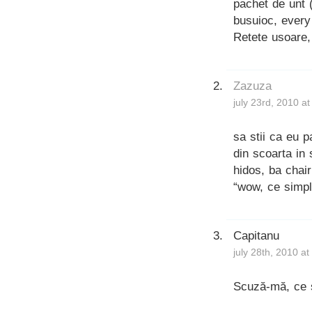
pachet de unt 
busuioc, every 
Retete usoare,
Zazuza
july 23rd, 2010 a
sa stii ca eu 
din scoarta in
hidos, ba chair
“wow, ce simplu
Capitanu
july 28th, 2010 a
Scuză-mă, ce s