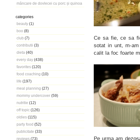
mâncare de dovlecei cu porc și quinoa
categories
beauty
(1)
boo
(8)
Ce sa fie, ce sa f
club
(7)
sotat in unt, m-am
contributii
(3)
calit la foc foarte
dieta
(40)
every day
(438)
favorites
(120)
food coaching
(10)
life
(197)
meal planning
(27)
mommy undercover
(59)
nutritie
(12)
off topic
(126)
oldies
(115)
party food
(52)
publicitate
(33)
Pe urma am dezosat
reviews
(73)