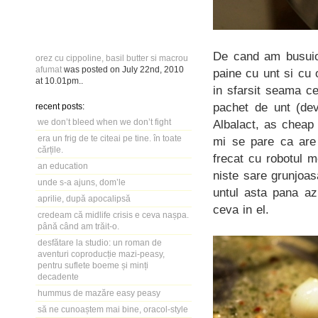
De cand am busuioc
orez cu cippoline, basil butter si macrou
afumat
was posted on
July 22nd, 2010
paine cu unt si cu 
at
10.01pm
..
in sfarsit seama c
pachet de unt (de
recent posts:
we don’t bleed when we don’t fight
Albalact, as cheap
era un frig de te citeai pe tine. în toate
mi se pare ca are
cărțile.
frecat cu robotul 
an education
niste sare grunjoas
unde s-a ajuns, dom’le
untul asta pana az
aprilie, după apocalipsă
ceva in el.
credeam că midlife crisis e ceva nașpa.
până când am trăit-o.
desfătare la studio: un roman de
aventuri coproducție mazi-peasy,
pentru suflete boeme și minți
decadente
hummus de mazăre easy peasy
să ne cunoaștem mai bine, oracol-style