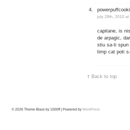
powerpuffcook
july 28th, 2010 a
capitane, is ni
de arpagic, dar
stiu sa-ti spu
timp cat poti s
↑
Back to top
© 2026
Theme Blass by 1000ff | Powered by
WordPress