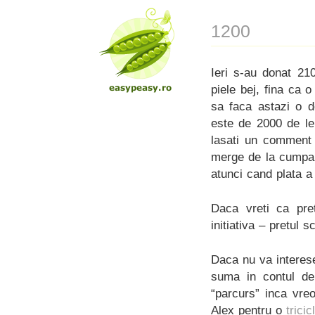
1200
Ieri s-au donat 21
piele bej, fina ca 
sa faca astazi o 
este de 2000 de lei
lasati un comment 
merge de la cumpara
atunci cand plata a
Daca vreti ca pre
initiativa – pretul 
Daca nu va interese
suma in contul d
“parcurs” inca vre
Alex pentru o
trici