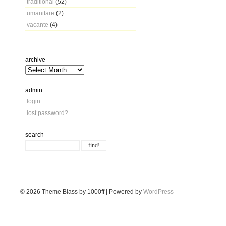
traditional
(52)
umanitare
(2)
vacante
(4)
archive
admin
login
lost password?
search
© 2026
Theme Blass by 1000ff | Powered by
WordPress