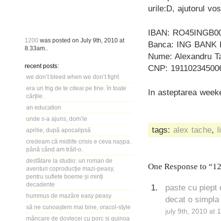
urile:D, ajutorul v
IBAN: RO45INGB0
1200
was posted on
July 9th, 2010
at
Banca: ING BANK
8.33am
..
Nume: Alexandru T
recent posts:
CNP: 19110234500
we don’t bleed when we don’t fight
era un frig de te citeai pe tine. în toate
In asteptarea weeke
cărțile.
an education
unde s-a ajuns, dom’le
tags:
alex tache
,
l
aprilie, după apocalipsă
credeam că midlife crisis e ceva nașpa.
până când am trăit-o.
desfătare la studio: un roman de
One Response to “1
aventuri coproducție mazi-peasy,
pentru suflete boeme și minți
decadente
paste cu piept
hummus de mazăre easy peasy
decat o simpla
să ne cunoaștem mai bine, oracol-style
july 9th, 2010 at
mâncare de dovlecei cu porc și quinoa