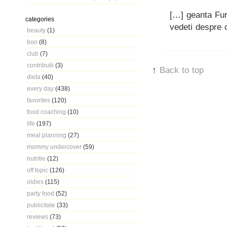
[…] geanta Fur
categories
vedeti despre 
beauty
(1)
boo
(8)
club
(7)
contributii
(3)
↑
Back to top
dieta
(40)
every day
(438)
favorites
(120)
food coaching
(10)
life
(197)
meal planning
(27)
mommy undercover
(59)
nutritie
(12)
off topic
(126)
oldies
(115)
party food
(52)
publicitate
(33)
reviews
(73)