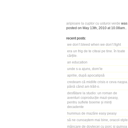
aripioare la cuptor cu usturoi verde
was
posted on
May 13th, 2010
at
10.08am
..
recent posts:
we don’t bleed when we don’t fight
era un frig de te citeai pe tine. în toate
cărțile.
an education
unde s-a ajuns, dom’le
aprilie, după apocalipsă
credeam că midlife crisis e ceva nașpa.
până când am trăit-o.
desfătare la studio: un roman de
aventuri coproducție mazi-peasy,
pentru suflete boeme și minți
decadente
hummus de mazăre easy peasy
să ne cunoaștem mai bine, oracol-style
mâncare de dovlecei cu porc și quinoa