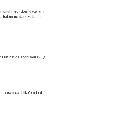
in tonul meu) doar daca ai fi
 le batem pe daneze la opt
u un bat de scortisoara? 😕
pararea mea, i like’em that