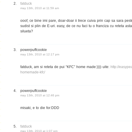
fatduck
may 13th, 2010 at 11:59 am
ooof, ce bine imi pare, doar-doar ii trece cuiva prin cap sa sara pes
sudist si plin de E-uri. easy, de ce nu faci tu o franciza cu reteta as
silueta?
powerpuffcookie
may 13th, 2010 at 12:17 pm
fatduck, am si reteta de pui “KFC” home made:)))) uite:
http://easype
homemade-kfc/
powerpuffcookie
may 13th, 2010 at 12:46 pm
misaki, e to die for:DDD
fatduck
may 13th, 2010 at 1:07 pm