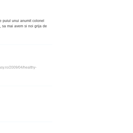
te puiul unui anumit colonel
ta, sa mai avem si noi grija de
asy.ro/2009/04/healthy-