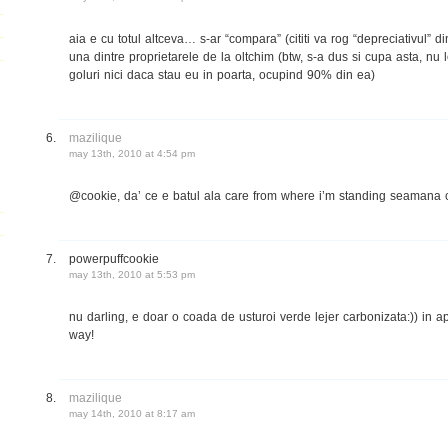
aia e cu totul altceva… s-ar “compara” (cititi va rog “depreciativul” d
una dintre proprietarele de la oltchim (btw, s-a dus si cupa asta, nu
goluri nici daca stau eu in poarta, ocupind 90% din ea)
mazilique
may 13th, 2010 at 4:54 pm
@cookie, da’ ce e batul ala care from where i’m standing seamana c
powerpuffcookie
may 13th, 2010 at 5:53 pm
nu darling, e doar o coada de usturoi verde lejer carbonizata:)) in a
way!
mazilique
may 14th, 2010 at 8:17 am