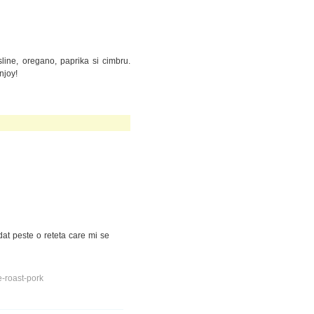
sline, oregano, paprika si cimbru.
njoy!
at peste o reteta care mi se
e-roast-pork