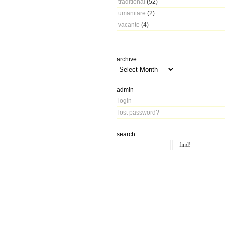
traditional
(52)
umanitare
(2)
vacante
(4)
archive
admin
login
lost password?
search