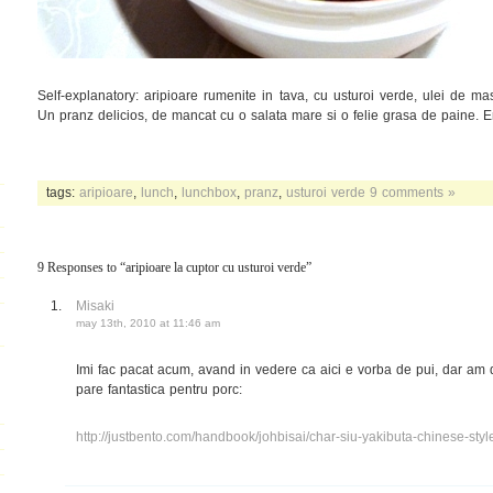
Self-explanatory: aripioare rumenite in tava, cu usturoi verde, ulei de ma
Un pranz delicios, de mancat cu o salata mare si o felie grasa de paine. E
tags:
aripioare
,
lunch
,
lunchbox
,
pranz
,
usturoi verde
9 comments »
9 Responses to “aripioare la cuptor cu usturoi verde”
Misaki
may 13th, 2010 at 11:46 am
Imi fac pacat acum, avand in vedere ca aici e vorba de pui, dar am d
pare fantastica pentru porc:
http://justbento.com/handbook/johbisai/char-siu-yakibuta-chinese-styl