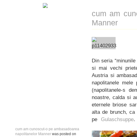
cum am cuno
Manner
Din seria “minunile
si mai vechi prie
Austria si ambasad
napolitanele mele 
(napolitanele-s de
noastre, calda si 
eternele briose sar
alta de brunch, ca 
pe
Gulaschsuppe
.
cum am cunoscut-o pe ambasadoarea
napolitanelor Manner
was posted on