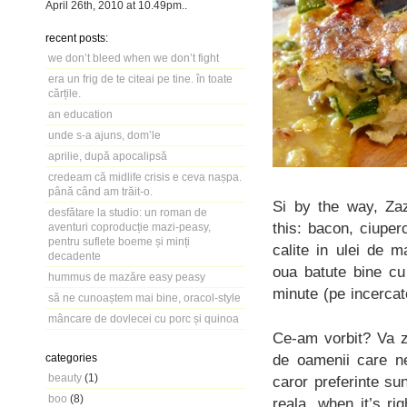
April 26th, 2010
at
10.49pm
..
recent posts:
we don’t bleed when we don’t fight
era un frig de te citeai pe tine. în toate
cărțile.
an education
unde s-a ajuns, dom’le
aprilie, după apocalipsă
credeam că midlife crisis e ceva nașpa.
până când am trăit-o.
Si by the way, Zaz
desfătare la studio: un roman de
this: bacon, ciuper
aventuri coproducție mazi-peasy,
pentru suflete boeme și minți
calite in ulei de 
decadente
oua batute bine cu
hummus de mazăre easy peasy
minute (pe incercate
să ne cunoaștem mai bine, oracol-style
mâncare de dovlecei cu porc și quinoa
Ce-am vorbit? Va zi
de oamenii care ne
categories
beauty
(1)
caror preferinte sun
boo
(8)
reala, when it’s ri