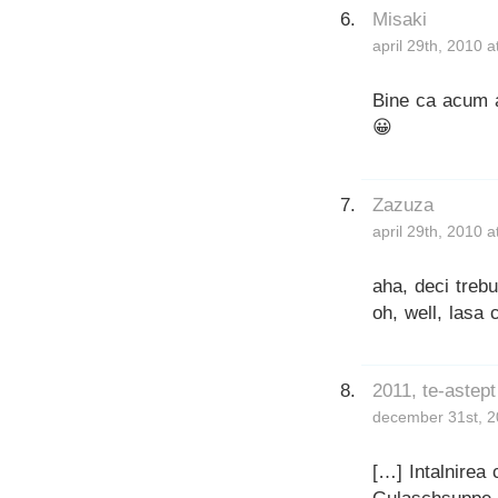
Misaki
april 29th, 2010 
Bine ca acum a
😀
Zazuza
april 29th, 2010 
aha, deci trebu
oh, well, lasa 
2011, te-astep
december 31st, 2
[…] Intalnirea