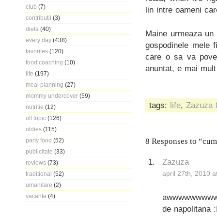
club
(7)
lin intre oameni c
contributii
(3)
dieta
(40)
Maine urmeaza un al
every day
(438)
gospodinele mele f
favorites
(120)
care o sa va pove
food coaching
(10)
anuntat, e mai mult
life
(197)
meal planning
(27)
mommy undercover
(59)
tags:
life
,
Zazuza
nutritie
(12)
off topic
(126)
oldies
(115)
8 Responses to “cum
party food
(52)
publicitate
(33)
Zazuza
reviews
(73)
april 27th, 2010 
traditional
(52)
umanitare
(2)
awwwwwwwwwww.
vacante
(4)
de napolitana :