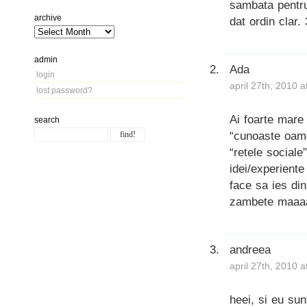
sambata pentru
archive
dat ordin clar.
admin
Ada
login
april 27th, 2010 
lost password?
Ai foarte mare 
search
“cunoaste oame
“retele sociale
idei/experiente
face sa ies di
zambete maaaar
andreea
april 27th, 2010 
heei, si eu su