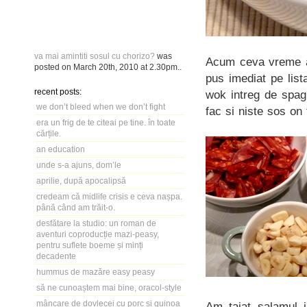
va mai amintiti sosul cu chorizo?
was
Acum ceva vreme 
posted on
March 20th, 2010
at
2.30pm
..
pus imediat pe lis
recent posts:
wok intreg de spagh
we don’t bleed when we don’t fight
fac si niste sos on 
era un frig de te citeai pe tine. în toate
cărțile.
an education
unde s-a ajuns, dom’le
aprilie, după apocalipsă
credeam că midlife crisis e ceva nașpa.
până când am trăit-o.
desfătare la studio: un roman de
aventuri coproducție mazi-peasy,
pentru suflete boeme și minți
decadente
hummus de mazăre easy peasy
să ne cunoaștem mai bine, oracol-style
mâncare de dovlecei cu porc și quinoa
Am taiat salamul i