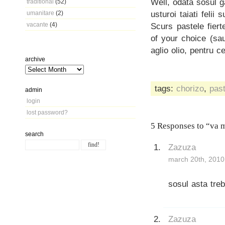
Well, odata sosul g
traditional
(52)
usturoi taiati felii 
umanitare
(2)
vacante
(4)
Scurs pastele fiert
of your choice (sa
aglio olio, pentru 
archive
tags:
chorizo
,
pas
admin
login
lost password?
5 Responses to “va m
search
Zazuza
march 20th, 2010
sosul asta treb
Zazuza