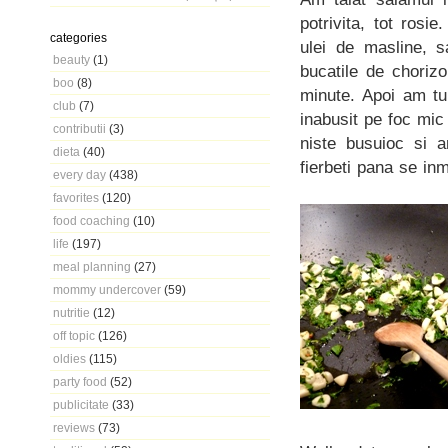
potrivita, tot rosie
categories
ulei de masline, s
beauty
(1)
bucatile de choriz
boo
(8)
minute. Apoi am tu
club
(7)
inabusit pe foc mic
contributii
(3)
niste busuioc si a
dieta
(40)
fierbeti pana se inm
every day
(438)
favorites
(120)
food coaching
(10)
life
(197)
meal planning
(27)
mommy undercover
(59)
nutritie
(12)
off topic
(126)
oldies
(115)
party food
(52)
publicitate
(33)
reviews
(73)