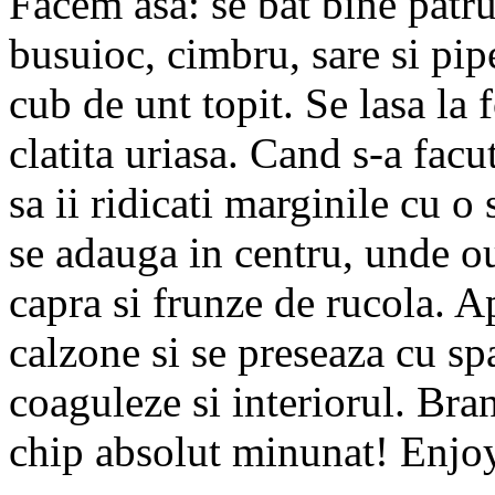
Facem asa: se bat bine patru
busuioc, cimbru, sare si pipe
cub de unt topit. Se lasa la 
clatita uriasa. Cand s-a facu
sa ii ridicati marginile cu o
se adauga in centru, unde o
capra si frunze de rucola. A
calzone si se preseaza cu spa
coaguleze si interiorul. Bran
chip absolut minunat! Enjo