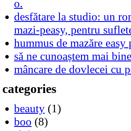
o.
desfătare la studio: un r
mazi-peasy, pentru sufle
hummus de mazăre easy 
să ne cunoaștem mai bine,
mâncare de dovlecei cu p
categories
beauty
(1)
boo
(8)