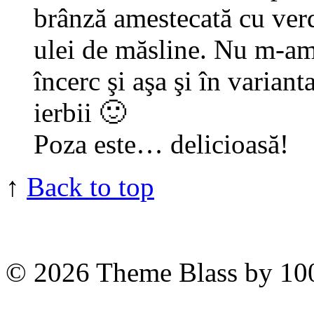
brânză amestecată cu verd
ulei de măsline. Nu m-am 
încerc şi aşa şi în variant
ierbii 🙂
Poza este… delicioasă!
↑
Back to top
© 2026
Theme Blass by 10