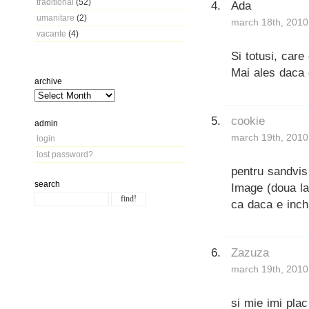
traditional
(52)
Ada
umanitare
(2)
march 18th, 2010
vacante
(4)
Si totusi, care
Mai ales daca e
archive
cookie
admin
march 19th, 2010
login
lost password?
pentru sandvis 
search
Image (doua la
ca daca e inchi
Zazuza
march 19th, 2010
si mie imi plac