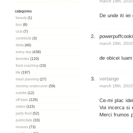
march 18th, 2010
categories
De unde iti iei
beauty
(1)
boo
(8)
club
(7)
powerpuffcook
contributii
(3)
march 18th, 2010
dieta
(40)
every day
(438)
de obicei luam 
favorites
(120)
food coaching
(10)
life
(197)
vertange
meal planning
(27)
march 18th, 2010
mommy undercover
(59)
nutritie
(12)
Ce-mi plac idei
off topic
(126)
oldies
(115)
Voi incerca si 
party food
(52)
Merci frumos p
publicitate
(33)
reviews
(73)