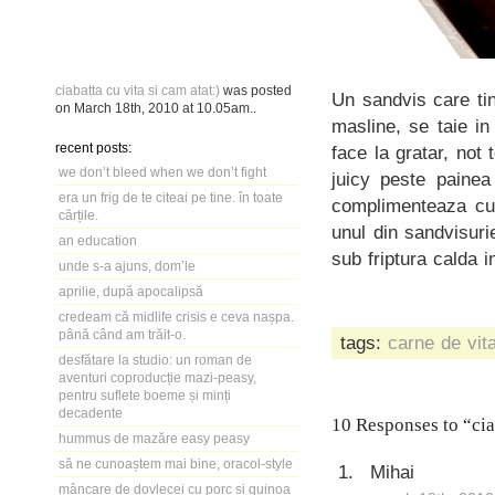
ciabatta cu vita si cam atat:)
was posted
Un sandvis care tin
on
March 18th, 2010
at
10.05am
..
masline, se taie in
recent posts:
face la gratar, no
we don’t bleed when we don’t fight
juicy peste paine
era un frig de te citeai pe tine. în toate
complimenteaza cu 
cărțile.
unul din sandvisuri
an education
sub friptura calda i
unde s-a ajuns, dom’le
aprilie, după apocalipsă
credeam că midlife crisis e ceva nașpa.
până când am trăit-o.
tags:
carne de vit
desfătare la studio: un roman de
aventuri coproducție mazi-peasy,
pentru suflete boeme și minți
decadente
10 Responses to “ciab
hummus de mazăre easy peasy
să ne cunoaștem mai bine, oracol-style
Mihai
mâncare de dovlecei cu porc și quinoa