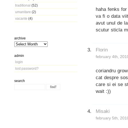
traditional
(52)
haha fenks for 
umanitare
(2)
va fi o data vi
vacante
(4)
avut unul de l
scutur sticla m
archive
Florin
admin
february 4th, 201
login
lost password?
coriandru grows
cat despre sosu
search
care si ei se 
wait :))
Misaki
february 5th, 201