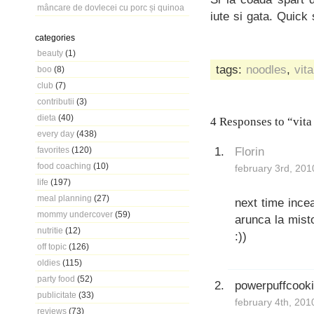
mâncare de dovlecei cu porc și quinoa
iute si gata. Quick 
categories
beauty
(1)
tags:
noodles
,
vita
boo
(8)
club
(7)
contributii
(3)
dieta
(40)
4 Responses to “vita
every day
(438)
Florin
favorites
(120)
food coaching
(10)
february 3rd, 201
life
(197)
meal planning
(27)
next time incea
mommy undercover
(59)
arunca la mist
nutritie
(12)
:))
off topic
(126)
oldies
(115)
party food
(52)
powerpuffcook
publicitate
(33)
february 4th, 201
reviews
(73)