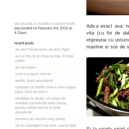
vita picanta cu noodles si usturoi verde
Adica exact asa: n
was posted on
February 3rd, 2010
at
vita (cu foi de daf
9.31pm
..
impreuna cu usturo
recent posts:
masline si sos de s
we don’t bleed when we don’t fight
era un frig de te citeai pe tine. în toate
cărțile.
an education
unde s-a ajuns, dom’le
aprilie, după apocalipsă
credeam că midlife crisis e ceva nașpa.
până când am trăit-o.
desfătare la studio: un roman de
aventuri coproducție mazi-peasy,
pentru suflete boeme și minți
decadente
hummus de mazăre easy peasy
să ne cunoaștem mai bine, oracol-style
Si la coada spart 