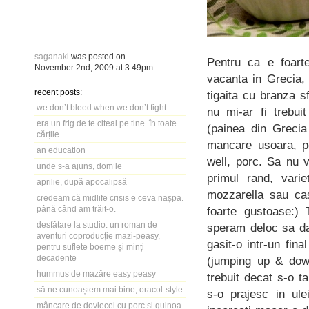
saganaki
was posted on
Pentru ca e foart
November 2nd, 2009
at
3.49pm
..
vacanta in Grecia,
recent posts:
tigaita cu branza 
we don’t bleed when we don’t fight
nu mi-ar fi trebu
era un frig de te citeai pe tine. în toate
(painea din Grecia
cărțile.
mancare usoara, pe
an education
well, porc. Sa nu 
unde s-a ajuns, dom’le
primul rand, vari
aprilie, după apocalipsă
mozzarella sau cas
credeam că midlife crisis e ceva nașpa.
până când am trăit-o.
foarte gustoase:) 
desfătare la studio: un roman de
speram deloc sa da
aventuri coproducție mazi-peasy,
gasit-o intr-un fin
pentru suflete boeme și minți
decadente
(jumping up & down
hummus de mazăre easy peasy
trebuit decat s-o ta
să ne cunoaștem mai bine, oracol-style
s-o prajesc in ul
mâncare de dovlecei cu porc și quinoa