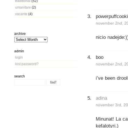
traditional
(52)
umanitare
(2)
vacante
(4)
powerpuffcook
november 2nd, 20
archive
nicio nadejde:)
admin
boo
login
november 2nd, 20
lost password?
search
i’ve been drool
adina
november 3rd, 20
Minunat! La car
kefalotyri.)