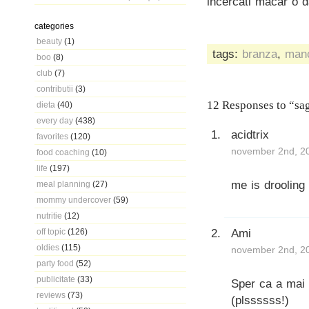
incercati macar o 
categories
beauty
(1)
tags:
branza
,
man
boo
(8)
club
(7)
contributii
(3)
12 Responses to “sa
dieta
(40)
every day
(438)
acidtrix
favorites
(120)
november 2nd, 20
food coaching
(10)
life
(197)
me is drooling
meal planning
(27)
mommy undercover
(59)
nutritie
(12)
Ami
off topic
(126)
oldies
(115)
november 2nd, 20
party food
(52)
publicitate
(33)
Sper ca a mai 
reviews
(73)
(plssssss!)