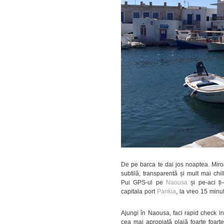
De pe barca te dai jos noaptea. Miro
subtilă, transparentă și mult mai chi
Pui GPS-ul pe
Naousa
și pe-aci ți
capitala port
Parikia
, la vreo 15 minut
Ajungi în Naousa, faci rapid check in
cea mai apropiată plajă foarte foarte