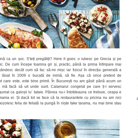
 ca un șoc. S’teți pregătiți? Here it goes: o iubesc pe Grecia și pe
ic. De cum începe toamna gri și, practic, până la prima înfiripare mai
ndesc decât cum să fac să-mi mișc iar fizicul în direcția generală a
 lăsat în 2009 o bucată de inimă, să fie. Așa că orice pretext de
nt care este, este bine primit. În București nu am găsit până acum un
ă mă facă să uit unde sunt. Calamarul congelat pe care ți-l servesc
gumat ca galoșii lu’ tataie. Pâinea nu-i întotdeauna ce trebuie, ceapa e
 mama ei. Și dacă tot se face că la restaurantele cu pricina nu am nici
zolesc felia de feliată la pungă în niște fake tarama, nu mai bine stau