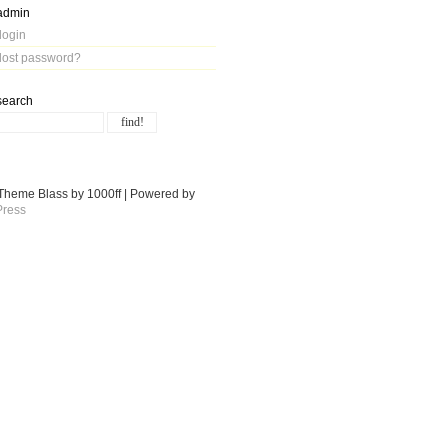
admin
login
lost password?
search
Theme Blass by 1000ff | Powered by
ress