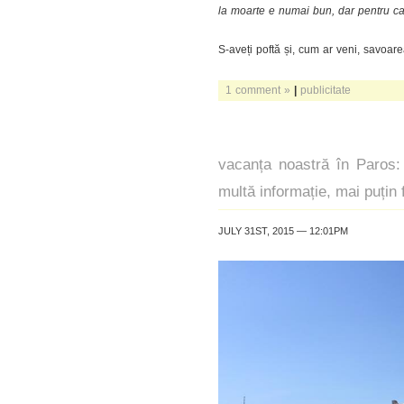
la moarte e numai bun, dar pentru car
S-aveți poftă și, cum ar veni, savoare
1 comment »
|
publicitate
vacanța noastră în Paros: 
multă informație, mai puțin f
JULY 31ST, 2015 — 12:01PM