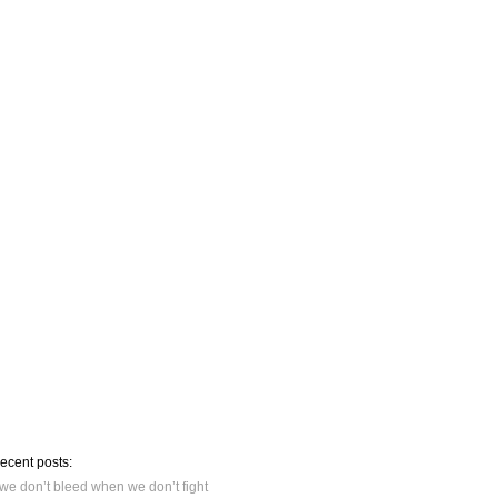
recent posts:
we don’t bleed when we don’t fight