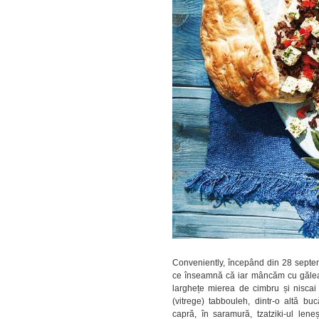
Conveniently, începând din 28 septe
ce înseamnă că iar mâncăm cu găleata
larghețe mierea de cimbru și niscai 
(vitrege) tabbouleh, dintr-o altă bu
capră, în saramură, tzatziki-ul lene