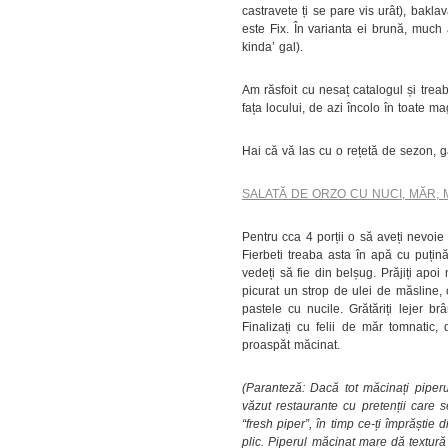
castravete ți se pare vis urât), baklav
este Fix. În varianta ei brună, much
kinda’ gal).
Am răsfoit cu nesaț catalogul și treab
fața locului, de azi încolo în toate ma
Hai că vă las cu o rețetă de sezon, g
SALATĂ DE ORZO CU NUCI, MĂR, 
Pentru cca 4 porții o să aveți nevoie
Fierbeti treaba asta în apă cu puțină
vedeți să fie din belșug. Prăjiți apoi
picurat un strop de ulei de măsline, 
pastele cu nucile. Grătăriți lejer br
Finalizați cu felii de măr tomnatic,
proaspăt măcinat.
(Paranteză: Dacă tot măcinați piperu
văzut restaurante cu pretenții care
“fresh piper”, în timp ce-ți împrăștie
plic. Piperul măcinat mare dă textură