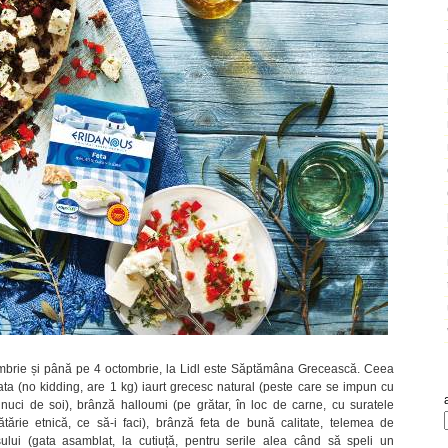
mbrie și până pe 4 octombrie, la Lidl este Săptămâna Grecească. Ceea
 (no kidding, are 1 kg) iaurt grecesc natural (peste care se impun cu
nuci de soi), brânză halloumi (pe grătar, în loc de carne, cu suratele
cătărie etnică, ce să-i faci), brânză feta de bună calitate, telemea de
șului (gata asamblat, la cutiuță, pentru serile alea când să speli un