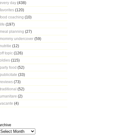
every day
(438)
favorites
(120)
food coaching
(10)
life
(197)
meal planning
(27)
mommy undercover
(59)
nutritie
(12)
off topic
(126)
oldies
(115)
party food
(52)
publicitate
(33)
reviews
(73)
traditional
(52)
umanitare
(2)
vacante
(4)
archive