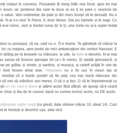
ți nisipul în converși. Picioarele îți merg întâi mai încet, apoi tot mai
ei acum, iar pontonul ăla care te duce la ea ți se pare o veșnicie de
-s valuri. Vezi umbrelele de paie și din mers începi să te descalți. Nu e
ă. N-ai s-o vezi în Paros. E doar Venus. Dai jos hainele și te bagi. Cu
că
n-
ai noroc, vezi și fundul cuiva (tz tz tz, una lume nu și-a super testat
ghebos cu prosopul, că na, cald nu e. Ți-e foame. Te gândești că măcar la
la loc cu mașina, spre portul de mici ambarcațiuni din centrul Naousei. E
 strâng pe la terasele cu mâncare. Ia uite, la
ăștia
e deschis. N-ai mai
 au șansa să încerce aproape tot ce-i în meniu. Și salată grecească, și
mar pe grătar, și vinete, și sardine, și musaca, și cartofi prăjiți în ulei de
, și God knows what else.
Vitsadakis
nu e fix sus în vreun top al
ești imediat că e foarte posibil să fie asta cea mai bună mâncare din
O să vrei să mănânci aici mereu. O să o și faci. O să te împrietenești cu
ești
un loc care-ți place
și atârni acolo fără sfârșit, de ajungi să-ți ceară
be chiar și ăia de te cunosc dacă nu cumva lucrezi acolo, nu DE acolo.
rmătoarele șapte nopți
(ce greșit, data viitoare măcar 10, ideal 14). Cazi
nd te trezești și deschizi ușa, asta vezi: