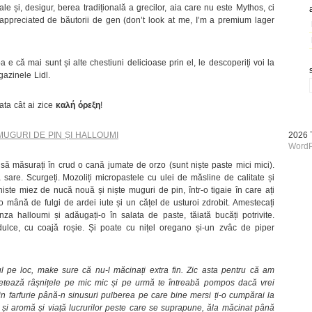
ale și, desigur, berea tradițională a grecilor, aia care nu este Mythos, ci
 appreciated de băutorii de gen (don’t look at me, I’m a premium lager
a e că mai sunt și alte chestiuni delicioase prin el, le descoperiți voi la
gazinele Lidl.
ata cât ai zice
καλή όρεξη
!
MUGURI DE PIN ȘI HALLOUMI
2026
WordP
 să măsurați în crud o cană jumate de orzo (sunt niște paste mici mici).
 sare. Scurgeți. Mozoliți micropastele cu ulei de măsline de calitate și
 niste miez de nucă nouă și niște muguri de pin, într-o tigaie în care ați
o mână de fulgi de ardei iute și un cățel de usturoi zdrobit. Amestecați
ânza halloumi și adăugați-o în salata de paste, tăiată bucăți potrivite.
 dulce, cu coajă roșie. Și poate cu nițel oregano și-un zvâc de piper
l pe loc, make sure că nu-l măcinați extra fin. Zic asta pentru că am
 setează râșnițele pe mic mic și pe urmă te întreabă pompos dacă vrei
 din farfurie până-n sinusuri pulberea pe care bine mersi ți-o cumpărai la
 și aromă și viață lucrurilor peste care se suprapune, ăla măcinat până