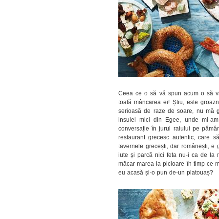
Ceea ce o să vă spun acum o să vină
toată mâncarea ei! Știu, este groazn
serioasă de raze de soare, nu mă gâ
insulei mici din Egee, unde mi-am
conversație în jurul raiului pe pămâ
restaurant grecesc autentic, care s
tavernele grecești, dar românești, e 
iute și parcă nici feta nu-i ca de la
măcar marea la picioare în timp ce mo
eu acasă și-o pun de-un platouaș?