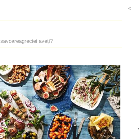
©
#savoareagreciei aveți?