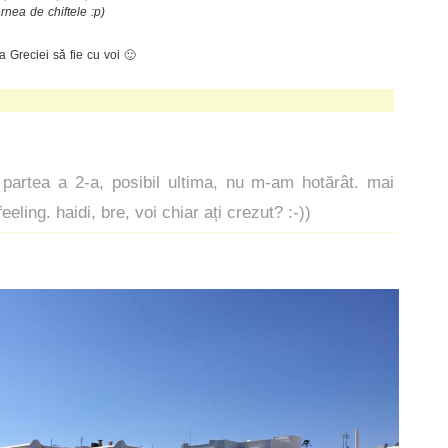
nea de chiftele :p)
a Greciei să fie cu voi 🙂
partea a 2-a, posibil ultima, nu m-am hotărât. mai
eeling. haidi, bre, voi chiar ați crezut? :-))