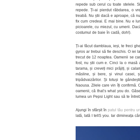
repede sub cerul cu toate stelele. Sim
repede. Ți-ai pierdut răbdarea, o vr
treabă. Nu știi dacă e aproape, că nu
fix cum credeai. E mai bine. Nu e lun
picioarele, cu miezul, cu umerii. Da
costumul de baie în cadă, doh!).
Ți-ai făcut damblaua, ieși, te freci 
gyros ar trebui să fie deschis. O iei 
trecut de 12 noaptea. Oamenii se cam
fost, nu știi cum e. Cinci la o masă
tarama, și creveți mici prăjiți, și cala
măsline, și bere, și vinul casei
tripădvaizărilor. Și totuși te gând
Naousa. Zilele care vin îți confirmă. 
oamenii, că that’s what you do. Găs
lumea un Pepsi Light sau să te între
Ajungi în sfârșit în
patul tău pentru u
lată, lată I tellS you. Iar dimineața câ