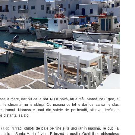
ase a mare, dar nu ca la noi. Nu a baltă, nu a mâl. Marea lor (Egee) e
ll. Te cheamă, nu te obligă. Cu mașină cu tot te dai jos, ca să fie clar.
-e drumul. Naousa e unul din satele de pe insulă, altceva decât de
e distanță, să zic.
 (
aici
), îți tragi chiloții de baie pe tine și te urci iar în mașină. Te duci la
 mișto – Santa Maria îi zice. E beznă și pustiu. Ochii ți se obișnuiesc