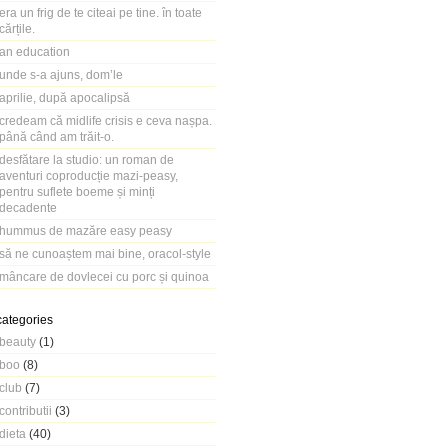
era un frig de te citeai pe tine. în toate
cărțile.
an education
unde s-a ajuns, dom’le
aprilie, după apocalipsă
credeam că midlife crisis e ceva nașpa.
până când am trăit-o.
desfătare la studio: un roman de
aventuri coproducție mazi-peasy,
pentru suflete boeme și minți
decadente
hummus de mazăre easy peasy
să ne cunoaștem mai bine, oracol-style
mâncare de dovlecei cu porc și quinoa
categories
beauty
(1)
boo
(8)
club
(7)
contributii
(3)
dieta
(40)