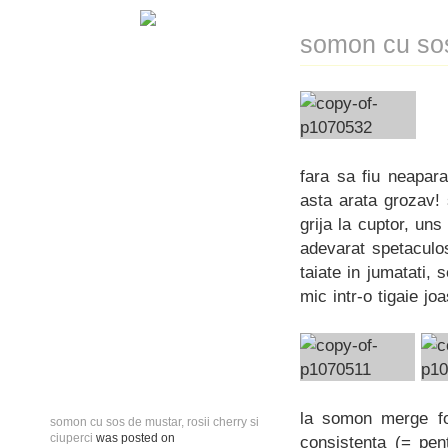
somon cu sos 
fara sa fiu neapar
asta arata grozav! 
grija la cuptor, un
adevarat spetaculos
taiate in jumatati, 
mic intr-o tigaie j
la somon merge fo
somon cu sos de mustar, rosii cherry si
ciuperci
was posted on
consistenta (= pen