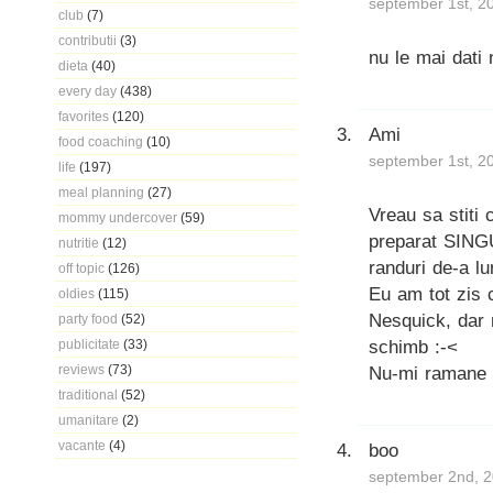
september 1st, 2
club
(7)
contributii
(3)
nu le mai dati
dieta
(40)
every day
(438)
favorites
(120)
Ami
food coaching
(10)
september 1st, 2
life
(197)
meal planning
(27)
Vreau sa stiti 
mommy undercover
(59)
preparat SINGU
nutritie
(12)
randuri de-a l
off topic
(126)
Eu am tot zis c
oldies
(115)
Nesquick, dar 
party food
(52)
schimb :-<
publicitate
(33)
reviews
(73)
Nu-mi ramane 
traditional
(52)
umanitare
(2)
vacante
(4)
boo
september 2nd, 2