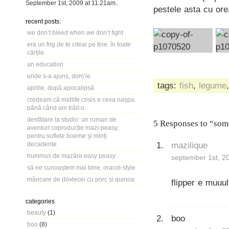
September 1st, 2009
at
11.21am
..
pestele asta cu orez
recent posts:
we don’t bleed when we don’t fight
era un frig de te citeai pe tine. în toate
cărțile.
an education
unde s-a ajuns, dom’le
tags:
fish
,
legume
aprilie, după apocalipsă
credeam că midlife crisis e ceva nașpa.
până când am trăit-o.
desfătare la studio: un roman de
5 Responses to “somo
aventuri coproducție mazi-peasy,
pentru suflete boeme și minți
mazilique
decadente
hummus de mazăre easy peasy
september 1st, 2
să ne cunoaștem mai bine, oracol-style
mâncare de dovlecei cu porc și quinoa
flipper e muuu
categories
beauty
(1)
boo
boo
(8)