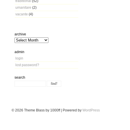
traditional
(52)
umanitare
(2)
vacante
(4)
archive
admin
login
lost password?
search
© 2026
Theme Blass by 1000ff | Powered by
WordPress