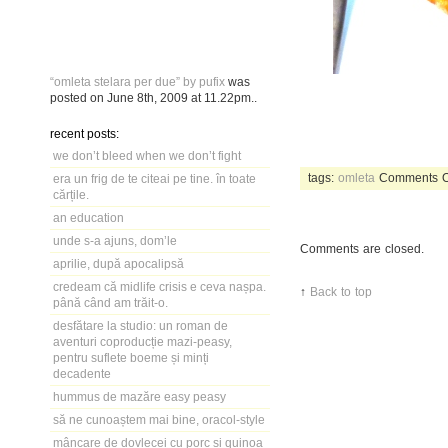
“omleta stelara per due” by pufix
was
posted on
June 8th, 2009
at
11.22pm
..
recent posts:
we don’t bleed when we don’t fight
tags:
omleta
Comments O
era un frig de te citeai pe tine. în toate
cărțile.
an education
unde s-a ajuns, dom’le
Comments are closed.
aprilie, după apocalipsă
credeam că midlife crisis e ceva nașpa.
↑
Back to top
până când am trăit-o.
desfătare la studio: un roman de
aventuri coproducție mazi-peasy,
pentru suflete boeme și minți
decadente
hummus de mazăre easy peasy
să ne cunoaștem mai bine, oracol-style
mâncare de dovlecei cu porc și quinoa