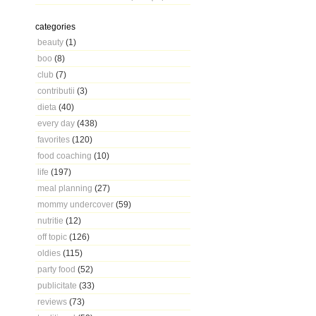
categories
beauty
(1)
boo
(8)
club
(7)
contributii
(3)
dieta
(40)
every day
(438)
favorites
(120)
food coaching
(10)
life
(197)
meal planning
(27)
mommy undercover
(59)
nutritie
(12)
off topic
(126)
oldies
(115)
party food
(52)
publicitate
(33)
reviews
(73)