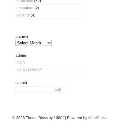
traditional
(52)
umanitare
(2)
vacante
(4)
archive
admin
login
lost password?
search
© 2026
Theme Blass by 1000ff | Powered by
WordPress