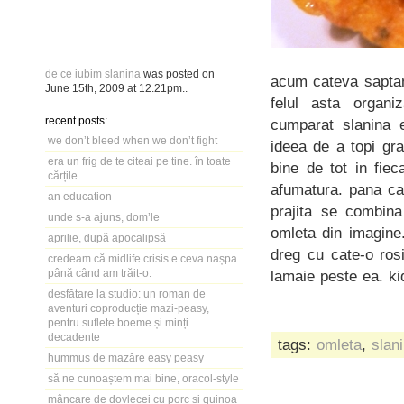
de ce iubim slanina
was posted on
acum cateva saptama
June 15th, 2009
at
12.21pm
..
felul asta organ
recent posts:
cumparat slanina e
we don’t bleed when we don’t fight
ideea de a topi gr
era un frig de te citeai pe tine. în toate
bine de tot in fie
cărțile.
afumatura. pana ca
an education
prajita se combina
unde s-a ajuns, dom’le
omleta din imagine
aprilie, după apocalipsă
dreg cu cate-o rosi
credeam că midlife crisis e ceva nașpa.
până când am trăit-o.
lamaie peste ea. kid
desfătare la studio: un roman de
aventuri coproducție mazi-peasy,
pentru suflete boeme și minți
decadente
tags:
omleta
,
slan
hummus de mazăre easy peasy
să ne cunoaștem mai bine, oracol-style
mâncare de dovlecei cu porc și quinoa