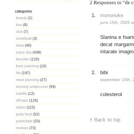
2 Responses to “de c
categories
mononoke
beauty
(1)
june 15th, 2009 a
boo
(8)
club
(7)
Slanina e foar
contributii
(3)
decat margarin
dieta
(40)
intarate imagin
every day
(438)
favorites
(120)
food coaching
(10)
bibi
life
(197)
september 15th, 
meal planning
(27)
mommy undercover
(59)
colesterol
nutritie
(12)
off topic
(126)
oldies
(115)
party food
(52)
↑
Back to top
publicitate
(33)
reviews
(73)