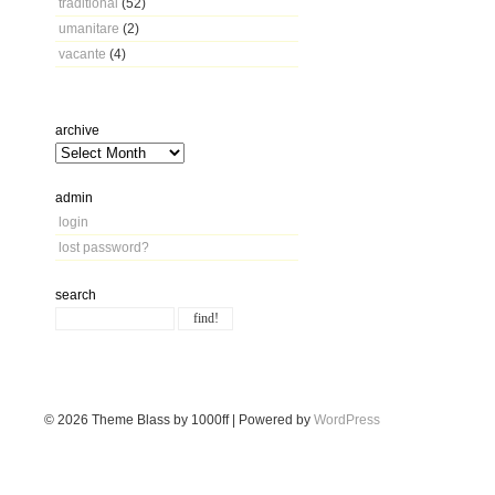
traditional
(52)
umanitare
(2)
vacante
(4)
archive
admin
login
lost password?
search
© 2026
Theme Blass by 1000ff | Powered by
WordPress