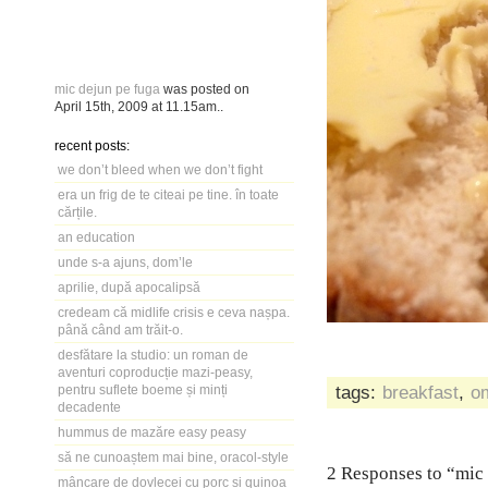
mic dejun pe fuga
was posted on
April 15th, 2009
at
11.15am
..
recent posts:
we don’t bleed when we don’t fight
era un frig de te citeai pe tine. în toate
cărțile.
an education
unde s-a ajuns, dom’le
aprilie, după apocalipsă
credeam că midlife crisis e ceva nașpa.
până când am trăit-o.
desfătare la studio: un roman de
aventuri coproducție mazi-peasy,
tags:
breakfast
,
o
pentru suflete boeme și minți
decadente
hummus de mazăre easy peasy
să ne cunoaștem mai bine, oracol-style
2 Responses to “mic
mâncare de dovlecei cu porc și quinoa