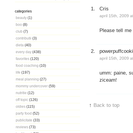
Cris
categories
april 15th, 2009 
beauty
(1)
boo
(8)
Please tell m
club
(7)
contributii
(3)
dieta
(40)
powerpuffcook
every day
(438)
april 15th, 2009 
favorites
(120)
food coaching
(10)
umm: paine, su
life
(197)
ziceam!
meal planning
(27)
mommy undercover
(59)
nutritie
(12)
off topic
(126)
↑
Back to top
oldies
(115)
party food
(52)
publicitate
(33)
reviews
(73)