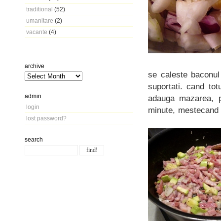
traditional
(52)
umanitare
(2)
vacante
(4)
archive
se caleste baconul 
suportati. cand tot
admin
adauga mazarea, p
login
minute, mestecand 
lost password?
search