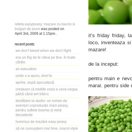
reteta easypeasy: mazare cu bacon si
bulgari de piure
was posted on
April 3rd, 2009
at
1.15pm
..
it’s friday friday, 
loco, inventeaza s
recent posts:
mazare!
we don’t bleed when we don’t fight
era un frig de te citeai pe tine. în toate
cărțile.
de la inceput:
an education
unde s-a ajuns, dom’le
pentru main e nevoi
aprilie, după apocalipsă
marar. pentru side d
credeam că midlife crisis e ceva nașpa.
până când am trăit-o.
desfătare la studio: un roman de
aventuri coproducție mazi-peasy,
pentru suflete boeme și minți
decadente
hummus de mazăre easy peasy
să ne cunoaștem mai bine, oracol-style