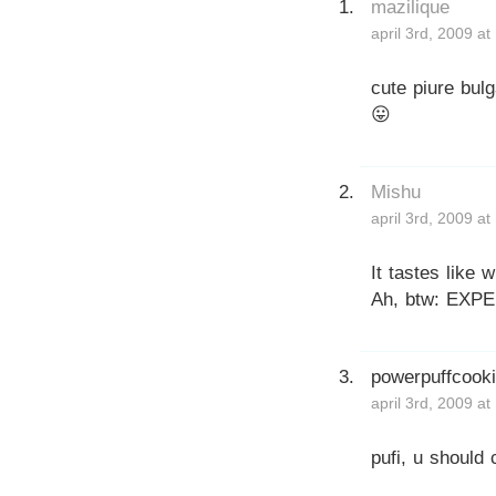
mazilique
april 3rd, 2009 a
cute piure bulg
😛
Mishu
april 3rd, 2009 a
It tastes like 
Ah, btw: EXP
powerpuffcook
april 3rd, 2009 a
pufi, u should 