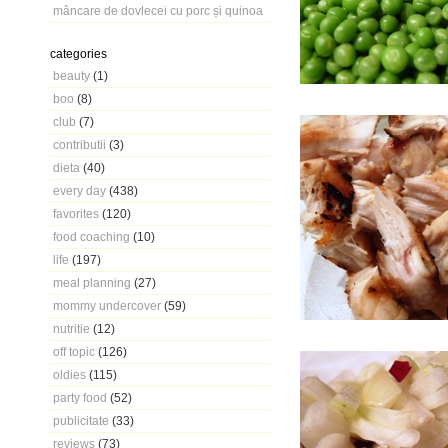
mâncare de dovlecei cu porc și quinoa
categories
beauty
(1)
boo
(8)
club
(7)
contributii
(3)
dieta
(40)
every day
(438)
favorites
(120)
food coaching
(10)
life
(197)
meal planning
(27)
mommy undercover
(59)
nutritie
(12)
off topic
(126)
oldies
(115)
party food
(52)
publicitate
(33)
reviews
(73)