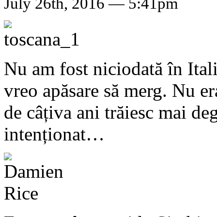
July 26th, 2016 — 5:41pm
Nu am fost niciodată în Ital
vreo apăsare să merg. Nu era
de câțiva ani trăiesc mai de
intenționat…