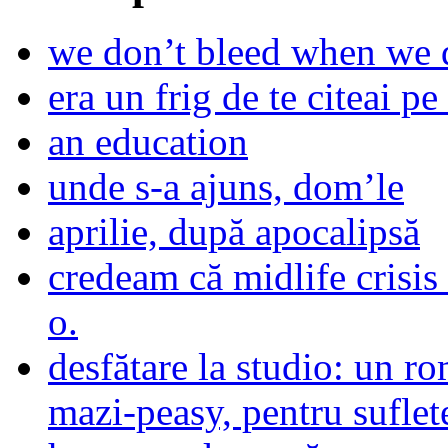
we don’t bleed when we d
era un frig de te citeai pe 
an education
unde s-a ajuns, dom’le
aprilie, după apocalipsă
credeam că midlife crisis
o.
desfătare la studio: un r
mazi-peasy, pentru sufle