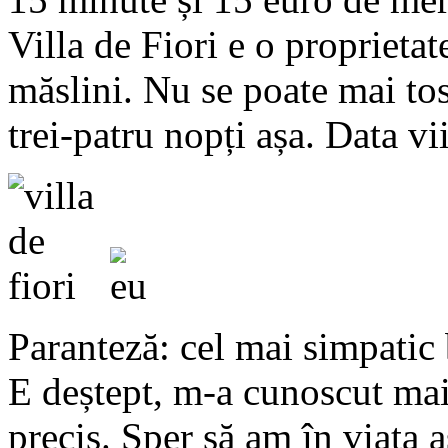
Villa de Fiori e o proprietat
măslini. Nu se poate mai tos
trei-patru nopți așa. Data vi
Paranteză: cel mai simpatic b
E deștept, m-a cunoscut ma
precis. Sper să am în viața 