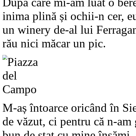
După care mi-am luat o bere 
inima plină și ochii-n cer, 
un winery de-al lui Ferraga
rău nici măcar un pic.
M-aș întoarce oricând în Sie
de văzut, ci pentru că n-am g
bun de stat cu mine însămi.