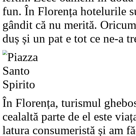
fun. În Florența hotelurile 
gândit că nu merită. Oricu
duș și un pat e tot ce ne-a tr
În Florența, turismul ghebos
cealaltă parte de el este via
latura consumeristă și am f