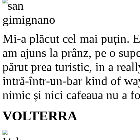
Mi-a plăcut cel mai puțin. E 
am ajuns la prânz, pe o super
părut prea turistic, in a rea
intră-într-un-bar kind of w
nimic și nici cafeaua nu a f
VOLTERRA