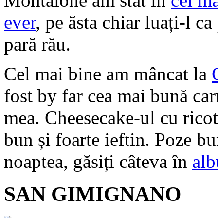
Montaione am stat în
cel m
ever
, pe ăsta chiar luați-l 
pară rău.
Cel mai bine am mâncat la
fost by far cea mai bună ca
mea. Cheesecake-ul cu ricot
bun și foarte ieftin. Poze b
noaptea, găsiți câteva în
alb
SAN GIMIGNANO