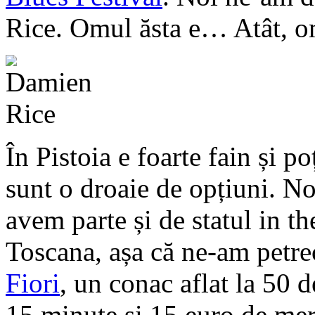
Rice. Omul ăsta e… Atât, om
În Pistoia e foarte fain și po
sunt o droaie de opțiuni. Noi
avem parte și de statul in t
Toscana, așa că ne-am petre
Fiori
, un conac aflat la 50 
15 minute și 15 euro de mers