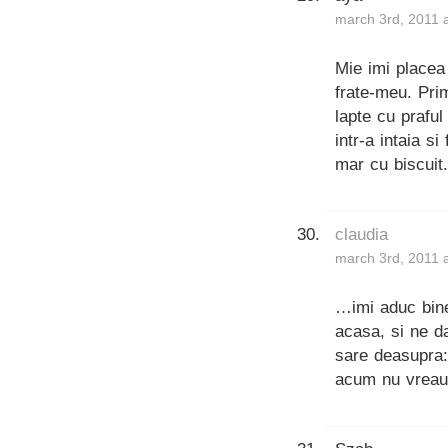
march 3rd, 2011 
Mie imi placea
frate-meu. Pri
lapte cu prafu
intr-a intaia s
mar cu biscuit
claudia
march 3rd, 2011 
…imi aduc bin
acasa, si ne d
sare deasupra:
acum nu vreau 