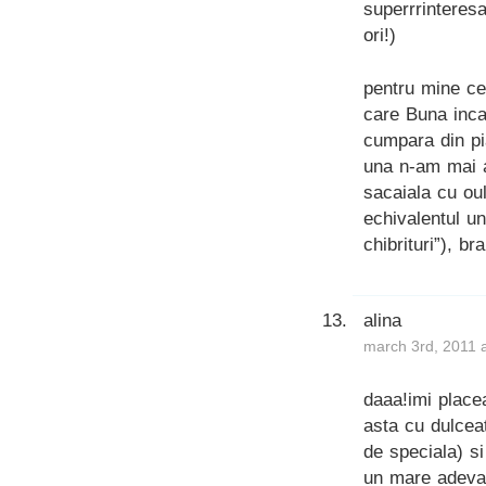
superrrinteresa
ori!)
pentru mine ce
care Buna inca 
cumpara din pia
una n-am mai a
sacaiala cu oul
echivalentul u
chibrituri”), b
alina
march 3rd, 2011 
daaa!imi place
asta cu dulcea
de speciala) s
un mare adeva