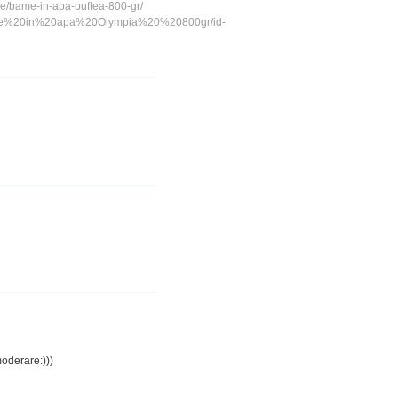
se/bame-in-apa-buftea-800-gr/
ame%20in%20apa%20Olympia%20%20800gr/id-
moderare:)))