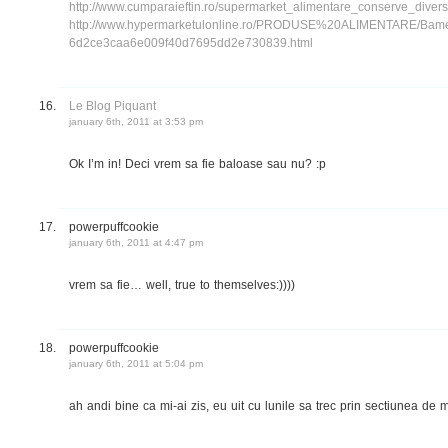
http://www.cumparaieftin.ro/supermarket_alimentare_conserve_diver
http://www.hypermarketulonline.ro/PRODUSE%20ALIMENTARE/B
6d2ce3caa6e009f40d7695dd2e730839.html
Le Blog Piquant
january 6th, 2011 at 3:53 pm
Ok I’m in! Deci vrem sa fie baloase sau nu? :p
powerpuffcookie
january 6th, 2011 at 4:47 pm
vrem sa fie… well, true to themselves:))))
powerpuffcookie
january 6th, 2011 at 5:04 pm
ah andi bine ca mi-ai zis, eu uit cu lunile sa trec prin sectiunea de 