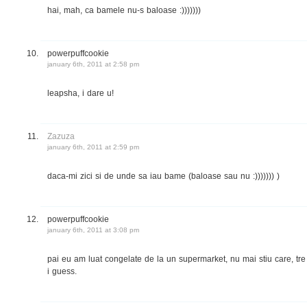
hai, mah, ca bamele nu-s baloase :)))))))
powerpuffcookie
january 6th, 2011 at 2:58 pm
leapsha, i dare u!
Zazuza
january 6th, 2011 at 2:59 pm
daca-mi zici si de unde sa iau bame (baloase sau nu :))))))) )
powerpuffcookie
january 6th, 2011 at 3:08 pm
pai eu am luat congelate de la un supermarket, nu mai stiu care, tre
i guess.