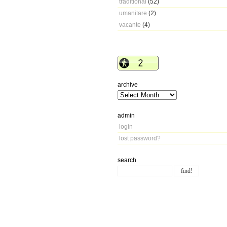
traditional
(52)
umanitare
(2)
vacante
(4)
archive
admin
login
lost password?
search