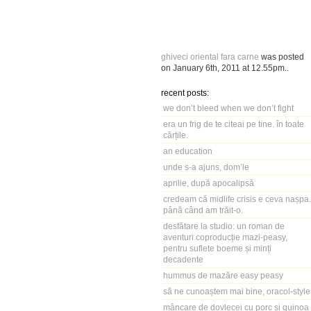
ghiveci oriental fara carne
was posted
on
January 6th, 2011
at
12.55pm
..
recent posts:
we don’t bleed when we don’t fight
era un frig de te citeai pe tine. în toate
cărțile.
an education
unde s-a ajuns, dom’le
aprilie, după apocalipsă
credeam că midlife crisis e ceva nașpa.
până când am trăit-o.
desfătare la studio: un roman de
aventuri coproducție mazi-peasy,
pentru suflete boeme și minți
decadente
hummus de mazăre easy peasy
să ne cunoaștem mai bine, oracol-style
mâncare de dovlecei cu porc și quinoa