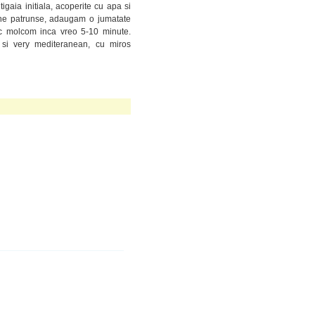
gaia initiala, acoperite cu apa si
bine patrunse, adaugam o jumatate
oc molcom inca vreo 5-10 minute.
 si very mediteranean, cu miros