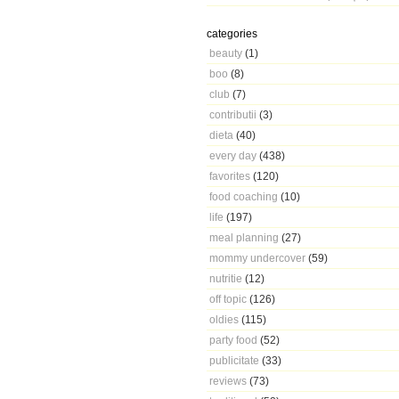
categories
beauty
(1)
boo
(8)
club
(7)
contributii
(3)
dieta
(40)
every day
(438)
favorites
(120)
food coaching
(10)
life
(197)
meal planning
(27)
mommy undercover
(59)
nutritie
(12)
off topic
(126)
oldies
(115)
party food
(52)
publicitate
(33)
reviews
(73)