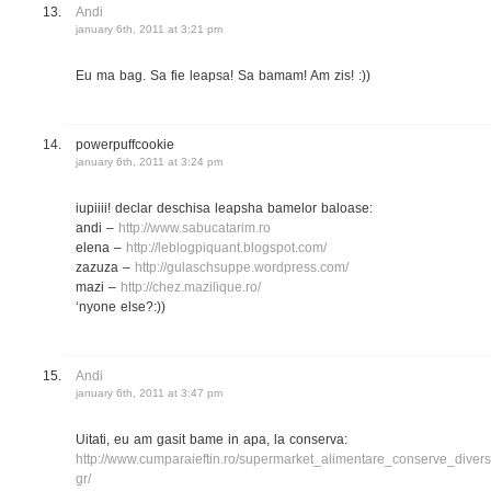
Andi
january 6th, 2011 at 3:21 pm
Eu ma bag. Sa fie leapsa! Sa bamam! Am zis! :))
powerpuffcookie
january 6th, 2011 at 3:24 pm
iupiiii! declar deschisa leapsha bamelor baloase:
andi –
http://www.sabucatarim.ro
elena –
http://leblogpiquant.blogspot.com/
zazuza –
http://gulaschsuppe.wordpress.com/
mazi –
http://chez.mazilique.ro/
‘nyone else?:))
Andi
january 6th, 2011 at 3:47 pm
Uitati, eu am gasit bame in apa, la conserva:
http://www.cumparaieftin.ro/supermarket_alimentare_conserve_diver
gr/