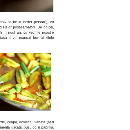
how to be a better person”), cu
dietelor post-sarbatori. De obicei,
i in noul an, cu vechile noastre
daca si voi mancati low fat zilele
rde, ceapa, dovlecel, vanata (ar fi
, menta uscata, busuioc si paprika.