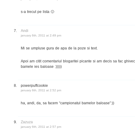
s-a trecut pe lista 🙂
Andi
january 6th, 2011 at 2:49 pm
Mi se umpluse gura de apa de la poze si text.
Apoi am citit comentariul blogaritei picante si am decis sa fac ghive
bamele ies baloase :)))))
powerpuffcookie
january 6th, 2011 at 2:52 pm
ha, andi, da, sa facem “campionatul bamelor baloase”:))
Zazuza
january 6th, 2011 at 2:57 pm