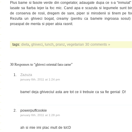
Plus bame si fasole verde din congelator, adaugate dupa ce s-a “inmuiat” ti
lasate sa fiarba lejer la foc mic. Cand apa e scazuta si legumele sunt 
de conserva de rosii, dregem de sare, piper si mirodenii si tinem pe f
Rezulta un ghiveci bogat, creamy (pentru ca bamele ingroasa sosul)
proaspat de menta si piper abia rasnit.
tags:
dieta
,
ghiveci
,
lunch
,
pranz
,
vegetarian
30 comments »
30 Responses to “ghiveci oriental fara carne”
Zazuza
january 6th, 2011 at 1:24 pm
bame! deja ghiveciul asta are tot ce ii trebuie ca sa fie genial :D!
powerpuffcookie
january 6th, 2011 at 1:28 pm
ah si mie imi plac mult de tot:D