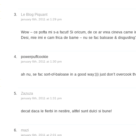
Le Blog Piquant
january 6th, 2011 at 1:29 pm
Wow – ce pofta mi s-a facut! Si oricum, de ce ar vrea cineva carne in
Desi, mie imi e cam frica de bame – nu se fac baloase & disgusting
powerpuffcookie
january 6th, 2011 at 1:30 pm
ah nu, se fac sort-of-baloase in a good way:))) just don’t overcook t
Zazuza
january 6th, 2011 at 1:31 pm
decat daca le fierbi in nestire, altfel sunt dulci si bune!
mazi
january 6th, 2011 at 2:01 pm