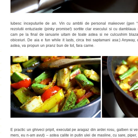
Iubesc inceputurile de an. Vin cu ambtii de personal makeover (gen “
rezolutii entuziaste (pinky promise!) sortite clar esecului si cu damblaua 
cam pe la final de ianuarie uitam de toate astea si ne culcushim blazat
obiceiuri. De aia e fun while it lasts, circa trei saptamani asa:) Anyway, 
astea, va propun un pranz bun de tot, fara carne.
E practic un ghiveci pripit, executat pe aragaz din ardei rosu, galben si ve
mers, eu n-am avut) – astea calite in putin ulei de masline, cu sare, piper