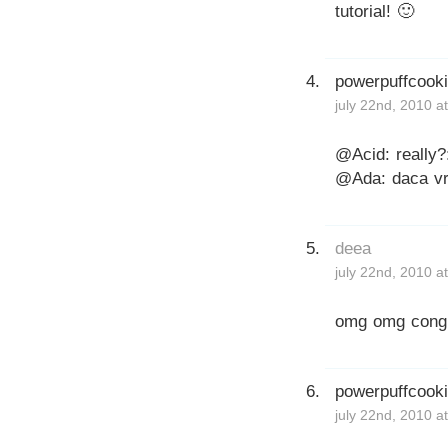
tutorial! 🙂
powerpuffcook
july 22nd, 2010 a
@Acid: really?
@Ada: daca vre
deea
july 22nd, 2010 a
omg omg congra
powerpuffcook
july 22nd, 2010 a