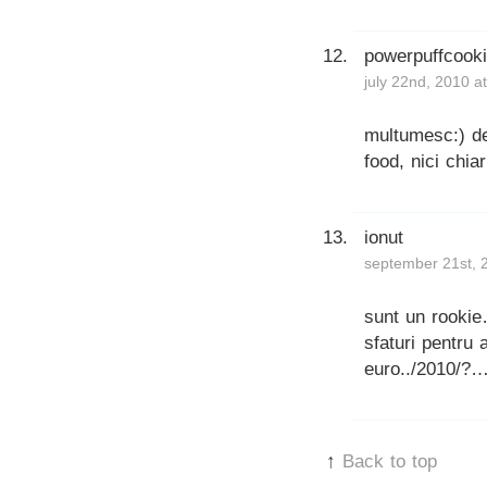
powerpuffcook
july 22nd, 2010 a
multumesc:) d
food, nici chiar
ionut
september 21st, 
sunt un rookie
sfaturi pentru 
euro../2010/
↑
Back to top