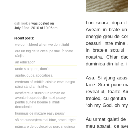
Luni seara, dupa
c
dslr rookie
was posted on
July 22nd, 2010
at
10.06am
..
Aveam in brate un 
energie greu de con
recent posts:
ceasuri intre mine
we don’t bleed when we don’t fight
in bratele sotulu
era un frig de te citeai pe tine. în toate
cărțile.
noastra. Chiar da
an education
duminica din iulie, 
unde s-a ajuns, dom’le
aprilie, după apocalipsă
Asa. Si ajung acas
credeam că midlife crisis e ceva nașpa.
face. Si-mi pune m
până când am trăit-o.
reveal-ul, foarte K
desfătare la studio: un roman de
trepied, cu gentuta
aventuri coproducție mazi-peasy,
pentru suflete boeme și minți
“oh my God, oh my
decadente
hummus de mazăre easy peasy
Au urmat galeti de 
să ne cunoaștem mai bine, oracol-style
meu aparat, ce ave
mâncare de dovlecei cu porc și quinoa