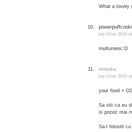
What a lovely g
powerpuffcook
july 22nd, 2010 a
multumesc:D
ionouka
july 22nd, 2010 a
your food + DS
Sa stii ca eu 
si pozez mai m
Sa-l folositi cu