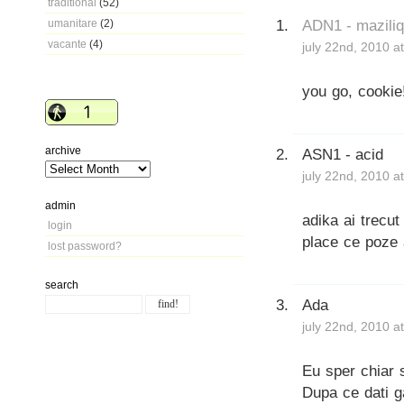
traditional
(52)
ADN1 - mazili
umanitare
(2)
vacante
(4)
july 22nd, 2010 a
you go, cookie
archive
ASN1 - acid
july 22nd, 2010 a
admin
adika ai trecu
login
place ce poze 
lost password?
search
Ada
july 22nd, 2010 a
Eu sper chiar 
Dupa ce dati ga