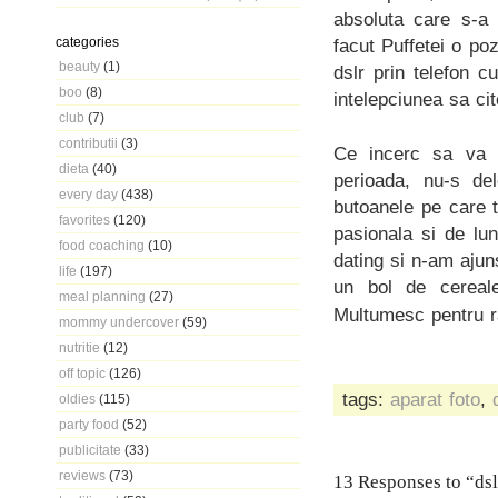
absoluta care s-a 
categories
facut Puffetei o p
beauty
(1)
dslr prin telefon 
boo
(8)
intelepciunea sa cit
club
(7)
contributii
(3)
Ce incerc sa va r
dieta
(40)
perioada, nu-s del
every day
(438)
butoanele pe care t
favorites
(120)
pasionala si de lu
food coaching
(10)
dating si n-am aju
life
(197)
un bol de cereale
meal planning
(27)
Multumesc pentru 
mommy undercover
(59)
nutritie
(12)
off topic
(126)
tags:
aparat foto
,
oldies
(115)
party food
(52)
publicitate
(33)
reviews
(73)
13 Responses to “dsl