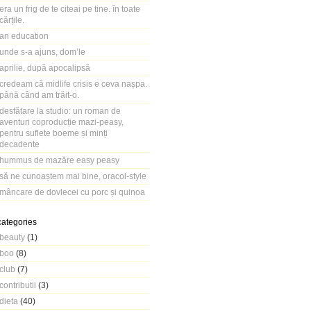
era un frig de te citeai pe tine. în toate
cărțile.
an education
unde s-a ajuns, dom’le
aprilie, după apocalipsă
credeam că midlife crisis e ceva nașpa.
până când am trăit-o.
desfătare la studio: un roman de
aventuri coproducție mazi-peasy,
pentru suflete boeme și minți
decadente
hummus de mazăre easy peasy
să ne cunoaștem mai bine, oracol-style
mâncare de dovlecei cu porc și quinoa
categories
beauty
(1)
boo
(8)
club
(7)
contributii
(3)
dieta
(40)