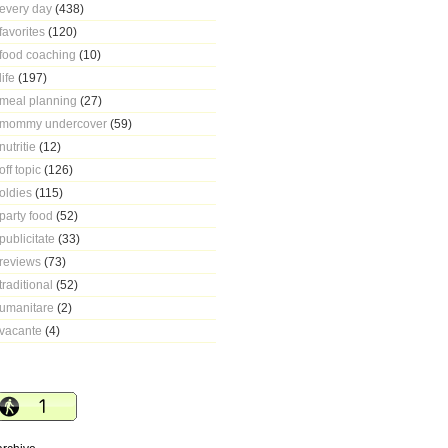
every day
(438)
favorites
(120)
food coaching
(10)
life
(197)
meal planning
(27)
mommy undercover
(59)
nutritie
(12)
off topic
(126)
oldies
(115)
party food
(52)
publicitate
(33)
reviews
(73)
traditional
(52)
umanitare
(2)
vacante
(4)