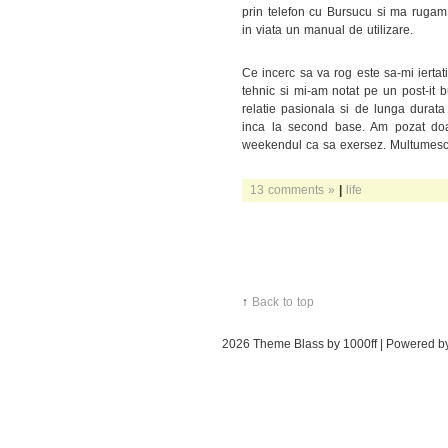
prin telefon cu Bursucu si ma rugam 
in viata un manual de utilizare.
Ce incerc sa va rog este sa-mi iertat
tehnic si mi-am notat pe un post-it 
relatie pasionala si de lunga durat
inca la second base. Am pozat doar
weekendul ca sa exersez. Multumes
13 comments »
|
life
↑
Back to top
2026
Theme Blass by 1000ff | Powered 