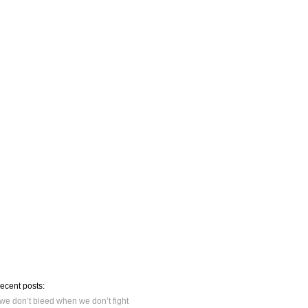
recent posts:
we don’t bleed when we don’t fight