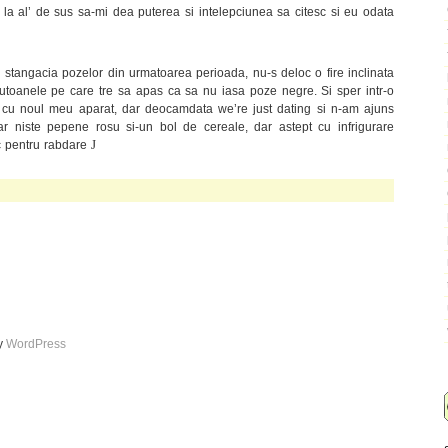
la al’ de sus sa-mi dea puterea si intelepciunea sa citesc si eu odata
i stangacia pozelor din urmatoarea perioada, nu-s deloc o fire inclinata
butoanele pe care tre sa apas ca sa nu iasa poze negre. Si sper intr-o
a cu noul meu aparat, dar deocamdata we’re just dating si n-am ajuns
 niste pepene rosu si-un bol de cereale, dar astept cu infrigurare
J
c pentru rabdare
by
WordPress