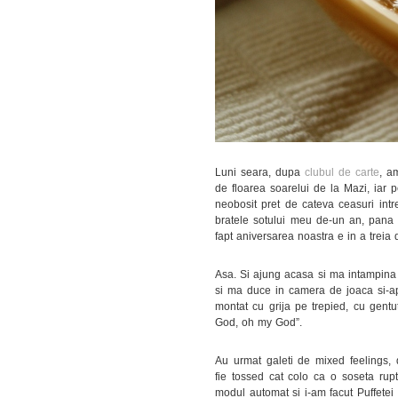
Luni seara, dupa
clubul de carte
, a
de floarea soarelui de la Mazi, iar 
neobosit pret de cateva ceasuri int
bratele sotului meu de-un an, pana 
fapt aniversarea noastra e in a treia 
Asa. Si ajung acasa si ma intampina 
si ma duce in camera de joaca si-apo
montat cu grija pe trepied, cu gent
God, oh my God”.
Au urmat galeti de mixed feelings,
fie tossed cat colo ca o soseta rupt
modul automat si i-am facut Puffete