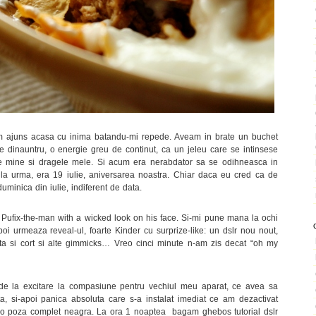
m ajuns acasa cu inima batandu-mi repede. Aveam in brate un buchet
pe dinauntru, o energie greu de continut, ca un jeleu care se intinsese
re mine si dragele mele. Si acum era nerabdator sa se odihneasca in
la urma, era 19 iulie, aniversarea noastra. Chiar daca eu cred ca de
duminica din iulie, indiferent de data.
Pufix-the-man with a wicked look on his face. Si-mi pune mana la ochi
i urmeaza reveal-ul, foarte Kinder cu surprize-like: un dslr nou nout,
uta si cort si alte gimmicks… Vreo cinci minute n-am zis decat “oh my
 de la excitare la compasiune pentru vechiul meu aparat, ce avea sa
a, si-apoi panica absoluta care s-a instalat imediat ce am dezactivat
i o poza complet neagra. La ora 1 noaptea bagam ghebos tutorial dslr