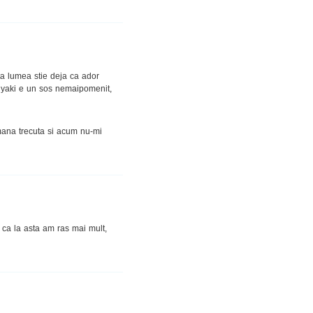
ta lumea stie deja ca ador
eriyaki e un sos nemaipomenit,
mana trecuta si acum nu-mi
c ca la asta am ras mai mult,