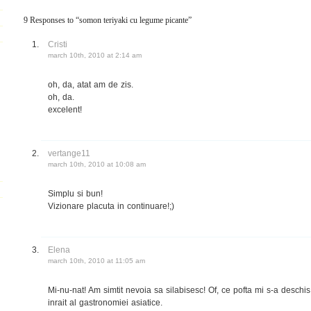
9 Responses to “somon teriyaki cu legume picante”
Cristi
march 10th, 2010 at 2:14 am
oh, da, atat am de zis.
oh, da.
excelent!
vertange11
march 10th, 2010 at 10:08 am
Simplu si bun!
Vizionare placuta in continuare!;)
Elena
march 10th, 2010 at 11:05 am
Mi-nu-nat! Am simtit nevoia sa silabisesc! Of, ce pofta mi s-a deschis
inrait al gastronomiei asiatice.