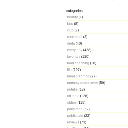
categories
beauty
(1)
boo
(8)
club
(7)
contributii
(3)
dieta
(40)
every day
(438)
favorites
(120)
food coaching
(10)
life
(197)
meal planning
(27)
mommy undercover
(59)
nutritie
(12)
off topic
(126)
oldies
(115)
party food
(52)
publicitate
(33)
reviews
(73)