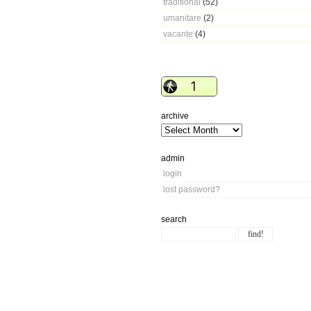
traditional
(52)
umanitare
(2)
vacante
(4)
archive
admin
login
lost password?
search