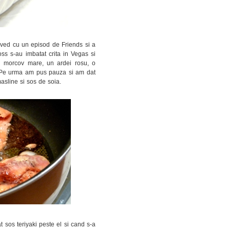
olved cu un episod de Friends si a
oss s-au imbatat crita in Vegas si
un morcov mare, un ardei rosu, o
oi. Pe urma am pus pauza si am dat
asline si sos de soia.
 sos teriyaki peste el si cand s-a