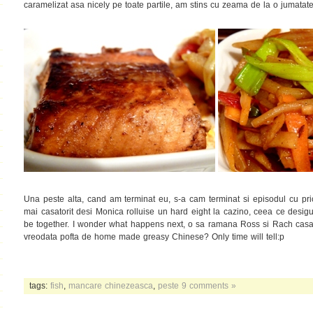
caramelizat asa nicely pe toate partile, am stins cu zeama de la o jumatat
Una peste alta, cand am terminat eu, s-a cam terminat si episodul cu pr
mai casatorit desi Monica rolluise un hard eight la cazino, ceea ce desi
be together. I wonder what happens next, o sa ramana Ross si Rach casato
vreodata pofta de home made greasy Chinese? Only time will tell:p
tags:
fish
,
mancare chinezeasca
,
peste
9 comments »