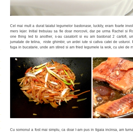
Cel mai mult a durat taiatul legumelor bastonase, luckily, eram foarte inv
mers lejer. Initial trebuiau sa fie doar morcovii, dar pe urma Rachel si R
one thing led to another, s-au casatorit si eu am bastonat 2 cartofi, 
jumatate de telina, niste ghimbir, un ardei iute si cativa catei de ustur
fuga in bucatarie, unde am stired si am fried legumele la wok, cu ulei de m
Cu somonul a fost mai simplu, ca doar l-am pus in tigaia incinsa, am turnat