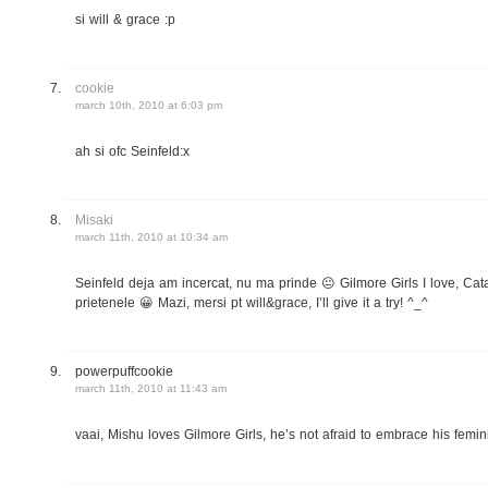
si will & grace :p
cookie
march 10th, 2010 at 6:03 pm
ah si ofc Seinfeld:x
Misaki
march 11th, 2010 at 10:34 am
Seinfeld deja am incercat, nu ma prinde 😐 Gilmore Girls I love, Cat
prietenele 😀 Mazi, mersi pt will&grace, I’ll give it a try! ^_^
powerpuffcookie
march 11th, 2010 at 11:43 am
vaai, Mishu loves Gilmore Girls, he’s not afraid to embrace his femini