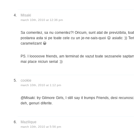
Misaki
march 10th, 2010 at 12:36 pm
Sa comentez, sa nu comentez?! Oricum, sunt atat de previzibila, toa
postarea asta si pe toate cele cu un je-ne-sais-quoi 😛 asiatic :)) T
caramelizant 😀
PS. I looooove friends, am terminat de vazut toate sezoanele sapta
mai place niciun serial :))
cookie
march 10th, 2010 at 1:12 pm
@Misaki: try Gilmore Girls, I still say it trumps Friends, desi recunos
deh, genuri diferite.
Mazilique
march 10th, 2010 at 5:56 pm