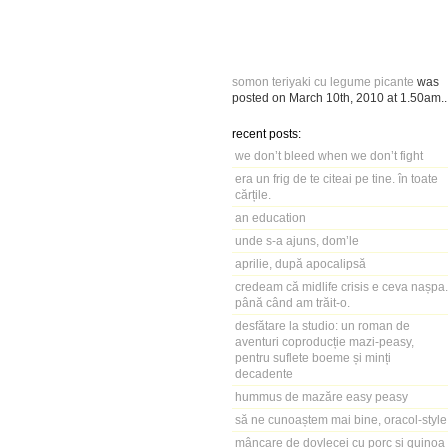
somon teriyaki cu legume picante
was
posted on
March 10th, 2010
at
1.50am
..
recent posts:
we don’t bleed when we don’t fight
era un frig de te citeai pe tine. în toate
cărțile.
an education
unde s-a ajuns, dom’le
aprilie, după apocalipsă
credeam că midlife crisis e ceva nașpa.
până când am trăit-o.
desfătare la studio: un roman de
aventuri coproducție mazi-peasy,
pentru suflete boeme și minți
decadente
hummus de mazăre easy peasy
să ne cunoaștem mai bine, oracol-style
mâncare de dovlecei cu porc și quinoa