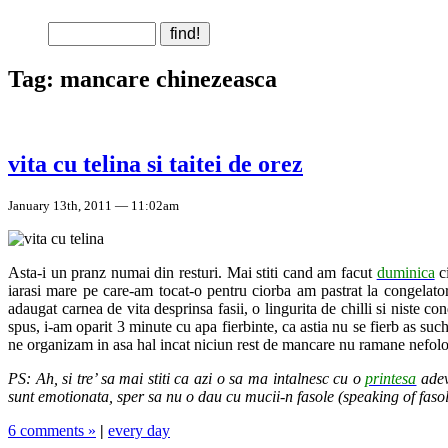
Tag: mancare chinezeasca
vita cu telina si taitei de orez
January 13th, 2011 — 11:02am
Asta-i un pranz numai din resturi. Mai stiti cand am facut
duminica
ci
iarasi mare pe care-am tocat-o pentru ciorba am pastrat la congelato
adaugat carnea de vita desprinsa fasii, o lingurita de chilli si niste c
spus, i-am oparit 3 minute cu apa fierbinte, ca astia nu se fierb as su
ne organizam in asa hal incat niciun rest de mancare nu ramane nefolo
PS: Ah, si tre’ sa mai stiti ca azi o sa ma intalnesc cu o
printesa
adev
sunt emotionata, sper sa nu o dau cu mucii-n fasole (speaking of fas
6 comments »
|
every day