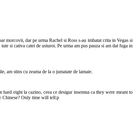
doar morcovii, dar pe urma Rachel si Ross s-au imbatat crita in Vegas si
i iute si cativa catei de usturoi. Pe urma am pus pauza si am dat fuga in
tile, am stins cu zeama de la o jumatate de lamaie.
un hard eight la cazino, ceea ce desigur insemna ca they were meant to
 Chinese? Only time will tell:p