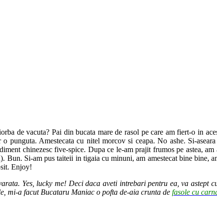
orba de vacuta? Pai din bucata mare de rasol pe care am fiert-o in aces
r o punguta. Amestecata cu nitel morcov si ceapa. No ashe. Si-aseara 
ondiment chinezesc five-spice. Dupa ce le-am prajit frumos pe astea, am a
ch). Bun. Si-am pus taiteii in tigaia cu minuni, am amestecat bine bine, 
sit. Enjoy!
arata. Yes, lucky me! Deci daca aveti intrebari pentru ea, va astept cu
ole, mi-a facut Bucataru Maniac o pofta de-aia crunta de
fasole cu carna