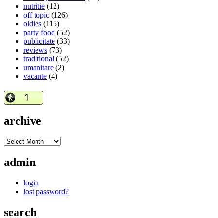
nutritie
(12)
off topic
(126)
oldies
(115)
party food
(52)
publicitate
(33)
reviews
(73)
traditional
(52)
umanitare
(2)
vacante
(4)
archive
admin
login
lost password?
search