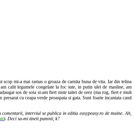
t scop mi-a mai ramas o groaza de carnita buna de vita. Iar din telina
am calit legumele congelate la foc iute, in putin ulei de masline, am
daugat sos de soia si-am fiert niste taitei de orez (ma rog, fiert e mult
am presarat cu ceapa verde proaspata si gata. Sunt foarte incantata cand
 comentarii, interviul se publica in editia easypeasy.ro de maine. Ah,
ti
). Deci sa-mi tineti pumnii, k?