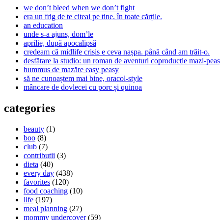
we don’t bleed when we don’t fight
era un frig de te citeai pe tine. în toate cărțile.
an education
unde s-a ajuns, dom’le
aprilie, după apocalipsă
credeam că midlife crisis e ceva nașpa. până când am trăit-o.
desfătare la studio: un roman de aventuri coproducție mazi-peas
hummus de mazăre easy peasy
să ne cunoaștem mai bine, oracol-style
mâncare de dovlecei cu porc și quinoa
categories
beauty
(1)
boo
(8)
club
(7)
contributii
(3)
dieta
(40)
every day
(438)
favorites
(120)
food coaching
(10)
life
(197)
meal planning
(27)
mommy undercover
(59)