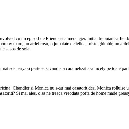
involved cu un episod de Friends si a mers lejer. Initial trebuiau sa fie 
 morcov mare, un ardei rosu, o jumatate de telina, niste ghimbir, un arde
ne si sos de soia.
nat sos teriyaki peste el si cand s-a caramelizat asa nicely pe toate par
pricina, Chandler si Monica nu s-au mai casatorit desi Monica rolluise 
atoriti? Si mai ales, o sa ne treaca vreodata pofta de home made greasy